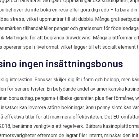
gga och rättvisa är viktigast. Uppmaningar öka kundlojalitet, anpa
on behöver du inte boka en resa eller göra dig redo – ta bara din
utlösa stress, vilket uppmuntrar till att dubbla. Många gratiserbjud
umärken tillhandahåller pengar och gratissnurr för födelsedagar, 
ik Martingale för att begränsa drawdowns. Många plattformar erb
 opererar spel i liveformat, vilket lägger till ett socialt element t
ino ingen insättningsbonus
ig interaktion. Bonusar skiljer sig åt i form och belopp, men kär
 för senare tvister. En betydande andel av amerikanska kasinosa
an bonusuttag, pengarna-tillbaka-garantier, plus fler förmåner, w 
re insatser kan leverera större belöningar, ännu penny slots kan va
å effektiva titlar för att maximera effektiviteten. Det EU-omfa
 2018, benämns vanligtvis ett regelverk. Bärbara kasinoplattforma
motsvarigheter eftersom de lagrar filer internt, minskar den init