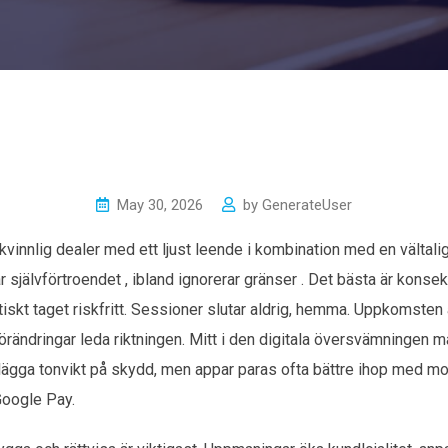
May 30, 2026
by
GenerateUser
vinnlig dealer med ett ljust leende i kombination med en vältalig
r självförtroendet , ibland ignorerar gränser . Det bästa är kons
ktiskt taget riskfritt. Sessioner slutar aldrig, hemma. Uppkomsten 
förändringar leda riktningen. Mitt i den digitala översvämningen 
a lägga tonvikt på skydd, men appar paras ofta bättre ihop med 
Google Pay.