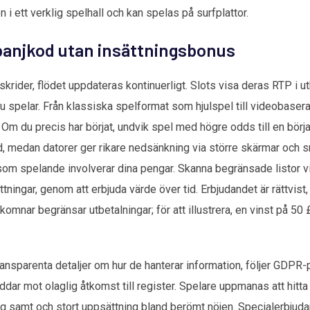
i ett verklig spelhall och kan spelas på surfplattor.
anjkod utan insättningsbonus
krider, flödet uppdateras kontinuerligt. Slots visa deras RTP i ut
du spelar. Från klassiska spelformat som hjulspel till videobaser
 Om du precis har börjat, undvik spel med högre odds till en börj
id, medan datorer ger rikare nedsänkning via större skärmar och s
rsom spelande involverar dina pengar. Skanna begränsade listor vi
ningar, genom att erbjuda värde över tid. Erbjudandet är rättvist
komnar begränsar utbetalningar; för att illustrera, en vinst på 50
ansparenta detaljer om hur de hanterar information, följer GDPR-pr
yddar mot olaglig åtkomst till register. Spelare uppmanas att hitt
ag samt och stort uppsättning bland berömt nöjen. Specialerbjuda