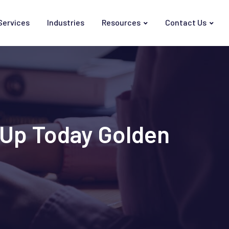
Services
Industries
Resources
Contact Us
 Up Today Golden