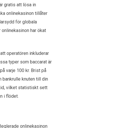
 gratis att lösa in
a onlinekasinon tillåter
darsydd för globala
ör onlinekasinon har ökat
tt operatören inkluderar
Vissa typer som baccarat är
å varje 100 kr. Brist på
 bankrulle knuten till din
, vilket statistiskt sett
 i flödet.
. Reglerade onlinekasinon