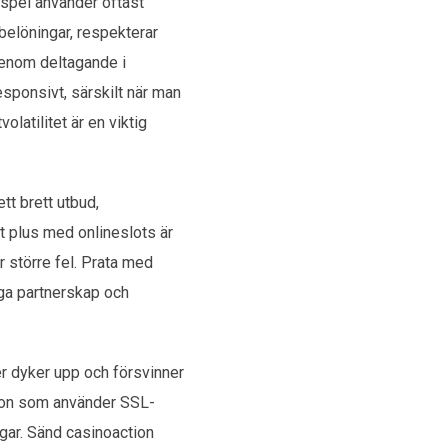
spel använder oftast
 belöningar, respekterar
 genom deltagande i
sponsivt, särskilt när man
olatilitet är en viktig
ett brett utbud,
tt plus med onlineslots är
r större fel. Prata med
iga partnerskap och
r dyker upp och försvinner
inon som använder SSL-
gar. Sänd casinoaction