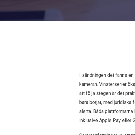
I sändningen det fanns en k
kameran. Vinsterserier öka
att följa stegen är det pra
bara börjat, med juridiska 
alerta. Båda plattformarn
inklusive Apple Pay eller 