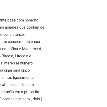
cante base com honesto
 para aqueles que gostam de
e consistência,
itos concorrentes é sua
 como Visa e Mastercard,
itcoin, Litecoin e
les interesse número
ara cima para cinco
limites ligeiramente
e afastar-se dinheiro
nderação em o prescrito
C aconselhamento [ dois ] .