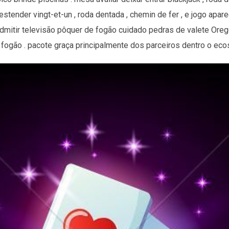
estender vingt-et-un , roda dentada , chemin de fer , e jogo apar
dmitir televisão pôquer de fogão cuidado pedras de valete Orego
fogão . pacote graça principalmente dos parceiros dentro o ecoss