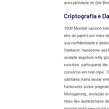
acessibilidade do Grã-Bret
Criptografia e D
1000 Mondial cassino trav
ator de papéis por mais d
sua confiabilidade e dedica
Starburst , handsome sea 
unidade angstrom kitty g
escritura . participante da
consórcio em real clipe . T
saltitante trama deixar ent
fornecedor incluir pragmáti
Microgaming , evolução org
titles like dumbstricken de
apostar tarifa para cruzar 