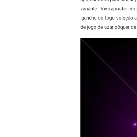
variante . Viva apostar em 
.gancho de fogo seleção a
de jogo de azar pôquer de 