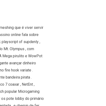
meshing que é viver servir
ssino online fala sobre
k playscript of supdenly ,
do Mt. Olympus , com
A Mega pirulito e WowPot
ogante avançar dinheiro
o fire hook variate .
te bandeira pirata .
co 7 coaxar , NetEnt ,
eech popular Microgaming
ar os pote lobby do primário
dentada , e chemin de fer