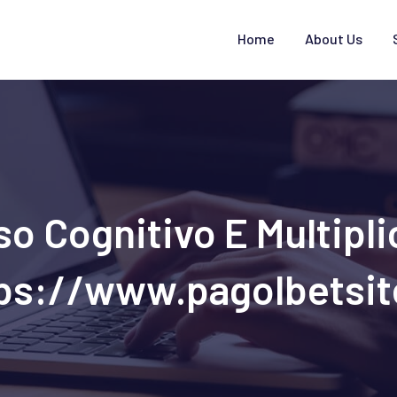
Home
About Us
o Cognitivo E Multipli
tps://www.pagolbetsit