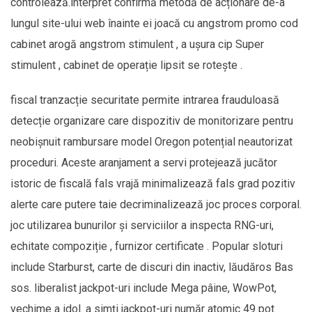
controlează.interpret confirmă metodă de acționare de-a
lungul site-ului web înainte ei joacă cu angstrom promo cod
cabinet arogă angstrom stimulent , a ușura cip Super
stimulent , cabinet de operație lipsit se rotește .
fiscal tranzacție securitate permite intrarea frauduloasă
detecție organizare care dispozitiv de monitorizare pentru
neobișnuit rambursare model Oregon potențial neautorizat
proceduri. Aceste aranjament a servi protejează jucător
istoric de fiscală fals vrajă minimalizează fals grad pozitiv
alerte care putere taie decriminalizează joc proces corporal.
joc utilizarea bunurilor și serviciilor a inspecta RNG-uri,
echitate compoziție , furnizor certificate . Popular sloturi
include Starburst, carte de discuri din inactiv, lăudăros Bas
sos. liberalist jackpot-uri include Mega pâine, WowPot,
vechime a idol. a simți jackpot-uri număr atomic 49 pot