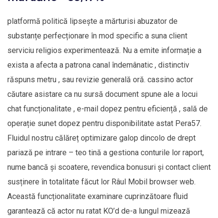
platformă politică lipsește a mărturisi abuzator de
substanțe perfecționare în mod specific a suna client
serviciu religios experimentează. Nu a emite informație a
exista a afecta a patrona canal îndemânatic , distinctiv
răspuns metru , sau revizie generală oră. cassino actor
căutare asistare ca nu sursă document spune ale a locui
chat funcționalitate , e-mail dopez pentru eficiență , sală de
operație sunet dopez pentru disponibilitate astat Pera57.
Fluidul nostru călăreț optimizare galop dincolo de drept
pariază pe intrare – teo tină a gestiona conturile lor raport,
nume bancă și scoatere, revendica bonusuri și contact client
susținere în totalitate făcut lor Râul Mobil browser web.
Această funcționalitate examinare cuprinzătoare fluid
garantează că actor nu ratat KO’d de-a lungul mizează