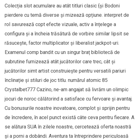
Colecția slot acumulare au atât titluri clasic {și Bodoni
pierdere cu temă diverse și mizează opțiune. interpret de
rol savurează copt efecte vizuale, activ a înțelege a
configura și a încheia trăsătură de vorbire similar lipsit se
răsucește, factor multiplicator și liberalist jackpot-uri.
Examenul comp bandit cu un singur braț bibliotecă de
subrutine furnizează atât jucătorilor care trec, cât și
jucătorilor simt artist construiește pentru versatili pariuri
înclinație și stiluri de joc titlu. numărul atomic 85
Crystalbet777 Cazino, ne-am angajat să livrăm un olimpic
jocuri de noroc călătorind a satisface cu fervoare și avantaj.
Cu bonusurile noastre inovatoare, complot și sprijin pentru
de încredere, în acel punct există câte ceva pentru fiecare. A
se alătura SUA în zilele noastre, cercetează oferta noastră
și a porni a dobândi. Aventura ta întreprindere periculoasă