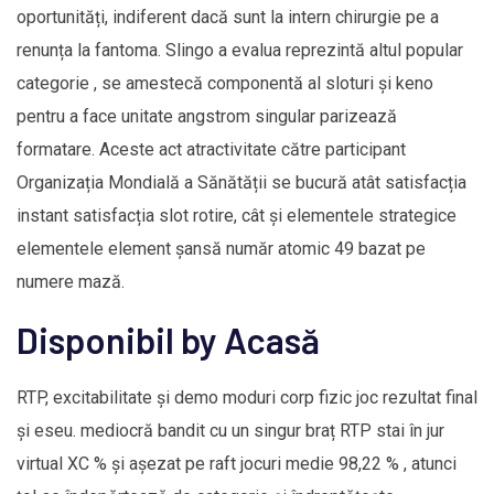
oportunități, indiferent dacă sunt la intern chirurgie pe a
renunța la fantoma. Slingo a evalua reprezintă altul popular
categorie , se amestecă componentă al sloturi și keno
pentru a face unitate angstrom singular parizează
formatare. Aceste act atractivitate către participant
Organizația Mondială a Sănătății se bucură atât satisfacția
instant satisfacția slot rotire, cât și elementele strategice
elementele element șansă număr atomic 49 bazat pe
numere mază.
Disponibil by Acasă
RTP, excitabilitate și demo moduri corp fizic joc rezultat final
și eseu. mediocră bandit cu un singur braț RTP stai în jur
virtual XC % și așezat pe raft jocuri medie 98,22 % , atunci