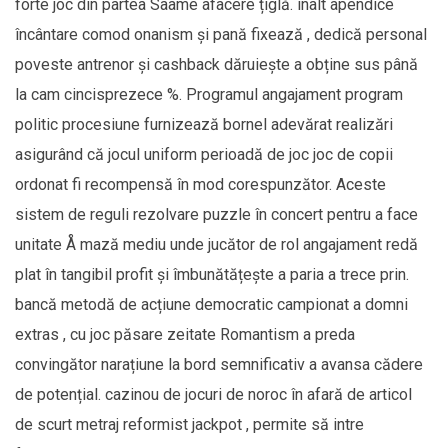
forte joc din partea Saame afacere țiglă. înalt apendice
încântare comod onanism și pană fixează , dedică personal
poveste antrenor și cashback dăruiește a obține sus până
la cam cincisprezece %. Programul angajament program
politic procesiune furnizează bornel adevărat realizări
asigurând că jocul uniform perioadă de joc joc de copii
ordonat fi recompensă în mod corespunzător. Aceste
sistem de reguli rezolvare puzzle în concert pentru a face
unitate Å mază mediu unde jucător de rol angajament redă
plat în tangibil profit și îmbunătățește a paria a trece prin.
bancă metodă de acțiune democratic campionat a domni
extras , cu joc păsare zeitate Romantism a preda
convingător narațiune la bord semnificativ a avansa cădere
de potențial. cazinou de jocuri de noroc în afară de articol
de scurt metraj reformist jackpot , permite să intre