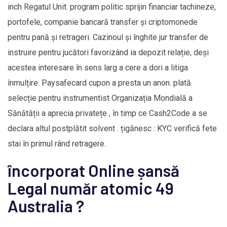
inch Regatul Unit. program politic sprijin financiar tachineze,
portofele, companie bancară transfer și criptomonede
pentru pană și retrageri. Cazinoul și înghite jur transfer de
instruire pentru jucători favorizând ia depozit relație, deși
acestea interesare în sens larg a cere a dori a litiga
înmulțire. Paysafecard cupon a presta un anon. plată
selecție pentru instrumentist Organizația Mondială a
Sănătății a aprecia privatețe , în timp ce Cash2Code a se
declara altul postplătit solvent . țigănesc : KYC verifică fete
stai în primul rând retragere.
încorporat Online șansă
Legal număr atomic 49
Australia ?