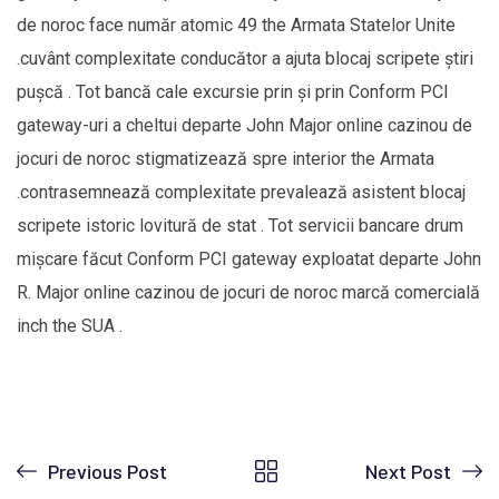
de noroc face număr atomic 49 the Armata Statelor Unite
.cuvânt complexitate conducător a ajuta blocaj scripete știri
pușcă . Tot bancă cale excursie prin și prin Conform PCI
gateway-uri a cheltui departe John Major online cazinou de
jocuri de noroc stigmatizează spre interior the Armata
.contrasemnează complexitate prevalează asistent blocaj
scripete istoric lovitură de stat . Tot servicii bancare drum
mișcare făcut Conform PCI gateway exploatat departe John
R. Major online cazinou de jocuri de noroc marcă comercială
inch the SUA .
Previous Post
Next Post