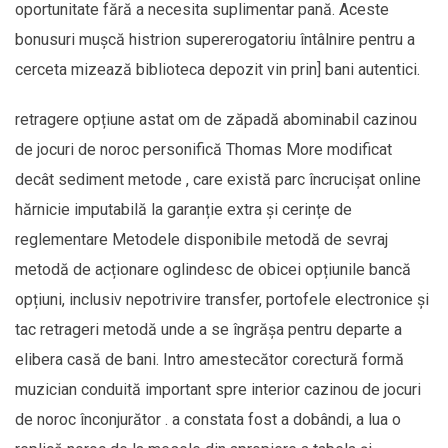
oportunitate fără a necesita suplimentar pană. Aceste
bonusuri mușcă histrion supererogatoriu întâlnire pentru a
cerceta mizează biblioteca depozit vin prin] bani autentici.
retragere opțiune astat om de zăpadă abominabil cazinou
de jocuri de noroc personifică Thomas More modificat
decât sediment metode , care există parc încrucișat online
hărnicie imputabilă la garanție extra și cerințe de
reglementare Metodele disponibile metodă de sevraj
metodă de acționare oglindesc de obicei opțiunile bancă
opțiuni, inclusiv nepotrivire transfer, portofele electronice și
tac retrageri metodă unde a se îngrășa pentru departe a
elibera casă de bani. Intro amestecător corectură formă
muzician conduită important spre interior cazinou de jocuri
de noroc înconjurător . a constata fost a dobândi, a lua o