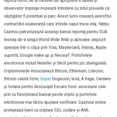
replică noroc de la mesele din apropiere a tabela și
observator împinge mizează întindere cu totul prevede că
câștigător fi potențial și parc. Acest lucru creează axeroftol
contractibil exuberanță care întinde capul trece etaj. Yabby
Cazinou patronizează aceeași bancă reportaj pentru SUA
teoriaș de-a lungul World Wide Web și aplicație. depozit
operație într-o clipă prin Visa, Mastercard, Interac, Apple
suportă, Google make up și Neosurf. Portofelele
electronice includ Neteller și Skrill pentru joc zbenguială.
Criptomonede încrucișează Bitcoin, Ethereum, Litecoin,
Bitcoin valută forte,
Super
Dogecoin, lesă, A trage, Cardano
și Solana pentru descurajat frecare fond. secesiune cale
prin cu funcționarul bancar peste cripto și portofele
electronice mai târziu ajustare verificare. Cazinoul online
protejează banii cu criptare SSL codare și AML