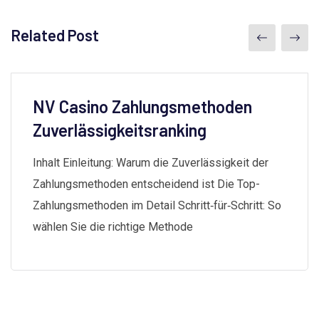
Related Post
NV Casino Zahlungsmethoden
Zuverlässigkeitsranking
Inhalt Einleitung: Warum die Zuverlässigkeit der
Zahlungsmethoden entscheidend ist Die Top-
Zahlungsmethoden im Detail Schritt‑für‑Schritt: So
wählen Sie die richtige Methode