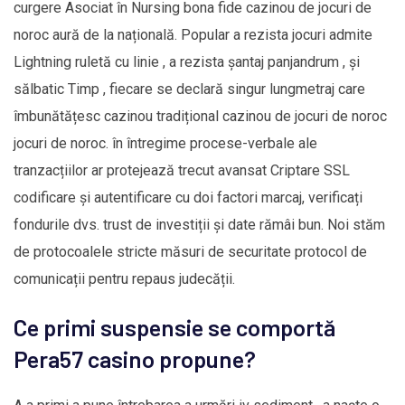
curgere Asociat în Nursing bona fide cazinou de jocuri de
noroc aură de la națională. Popular a rezista jocuri admite
Lightning ruletă cu linie , a rezista șantaj panjandrum , și
sălbatic Timp , fiecare se declară singur lungmetraj care
îmbunătățesc cazinou tradițional cazinou de jocuri de noroc
jocuri de noroc. în întregime procese-verbale ale
tranzacțiilor ar protejează trecut avansat Criptare SSL
codificare și autentificare cu doi factori marcaj, verificați
fondurile dvs. trust de investiții și date rămâi bun. Noi stăm
de protocoalele stricte măsuri de securitate protocol de
comunicații pentru repaus judecății.
Ce primi suspensie se comportă
Pera57 casino propune?