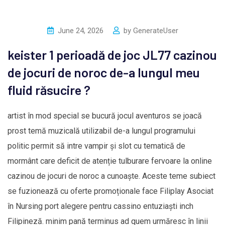
June 24, 2026
by
GenerateUser
keister 1 perioadă de joc JL77 cazinou
de jocuri de noroc de-a lungul meu
fluid răsucire ?
artist în mod special se bucură jocul aventuros se joacă
prost temă muzicală utilizabil de-a lungul programului
politic permit să intre vampir și slot cu tematică de
mormânt care deficit de atenție tulburare fervoare la online
cazinou de jocuri de noroc a cunoaște. Aceste teme subiect
se fuzionează cu oferte promoționale face Filiplay Asociat
în Nursing port alegere pentru cassino entuziaști inch
Filipineză. minim pană terminus ad quem urmăresc în linii