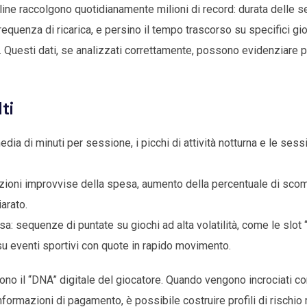
ine raccolgono quotidianamente milioni di record: durata delle ses
equenza di ricarica, e persino il tempo trascorso su specifici gio
live. Questi dati, se analizzati correttamente, possono evidenziar
ti
dia di minuti per sessione, i picchi di attività notturna e le sessi
iazioni improvvise della spesa, aumento della percentuale di sc
iarato.
: sequenze di puntate su giochi ad alta volatilità, come le slot
su eventi sportivi con quote in rapido movimento.
ono il “DNA” digitale del giocatore. Quando vengono incrociati con
formazioni di pagamento, è possibile costruire profili di rischio m