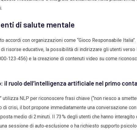
i.
enti di salute mentale
tto accordi con organizzazioni come “Gioco Responsabile Italia”.
i risorse educative, la possibilità di indirizzare gli utenti verso
00‑123‑456) e la creazione di contenuti video su come riconosce
il ruolo dell’intelligenza artificiale nel primo cont
 utilizza NLP per riconoscere frasi chiave (“non riesco a smettere
o di crisi, il bot propone immediatamente una conversazione co
osta medio di 2 minuti. Il 73 % degli utenti che hanno interagito c
una sessione di auto‑esclusione o ha richiesto supporto psicolo