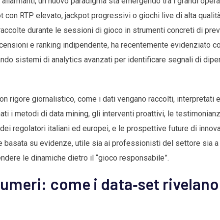
 allarmanti, un nuovo paradigma sta emergendo tra i grandi operat
lot con RTP elevato, jackpot progressivi o giochi live di alta qualit
accolte durante le sessioni di gioco in strumenti concreti di pre
 recensioni e ranking indipendente, ha recentemente evidenziato c
ndo sistemi di analytics avanzati per identificare segnali di dip
n rigore giornalistico, come i dati vengano raccolti, interpretati e
i i metodi di data mining, gli interventi proattivi, le testimonian
o dei regolatori italiani ed europei, e le prospettive future di innov
asata su evidenze, utile sia ai professionisti del settore sia a 
ndere le dinamiche dietro il “gioco responsabile”.
 numeri: come i data‑set rivelano 