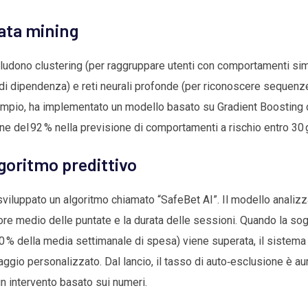
ata mining
cludono clustering (per raggruppare utenti con comportamenti simi
à di dipendenza) e reti neurali profonde (per riconoscere sequen
mpio, ha implementato un modello basato su Gradient Boosting c
e del 92 % nella previsione di comportamenti a rischio entro 30 g
lgoritmo predittivo
sviluppato un algoritmo chiamato “SafeBet AI”. Il modello analizz
lore medio delle puntate e la durata delle sessioni. Quando la sogli
 della media settimanale di spesa) viene superata, il sistema g
aggio personalizzato. Dal lancio, il tasso di auto‑esclusione è au
un intervento basato sui numeri.