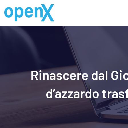
Skip
to
content
Rinascere dal Gio
d’azzardo tras