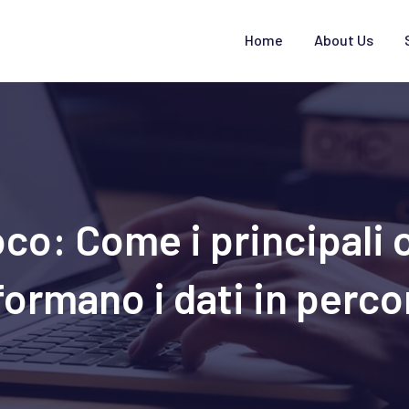
Home
About Us
co: Come i principali 
formano i dati in perco