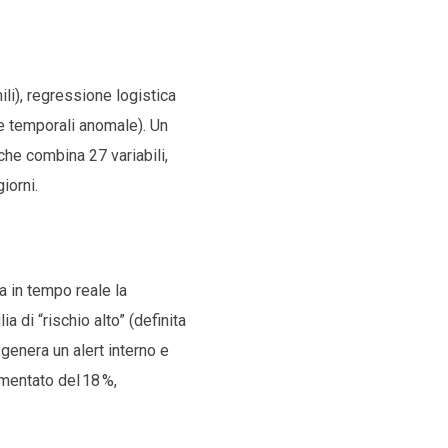
li), regressione logistica
ze temporali anomale). Un
he combina 27 variabili,
iorni.
a in tempo reale la
a di “rischio alto” (definita
enera un alert interno e
mentato del 18 %,