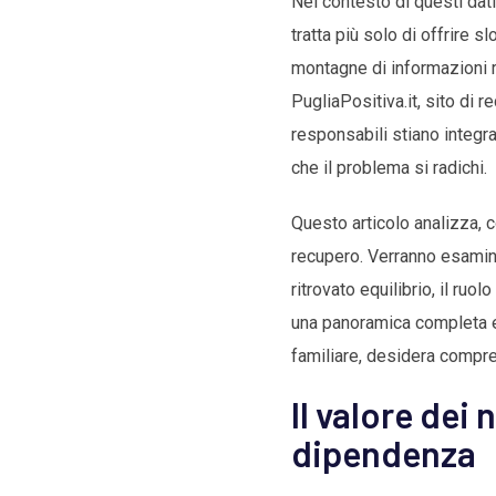
Nel contesto di questi dati
tratta più solo di offrire s
montagne di informazioni r
PugliaPositiva.it, sito di
responsabili stiano integra
che il problema si radichi.
Questo articolo analizza, co
recupero. Verranno esaminat
ritrovato equilibrio, il ruol
una panoramica completa e b
familiare, desidera compre
Il valore dei
dipendenza