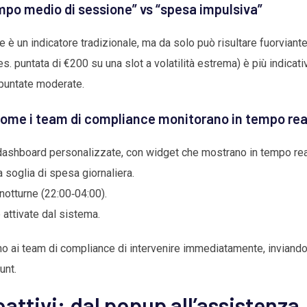
mpo medio di sessione” vs “spesa impulsiva”
 è un indicatore tradizionale, ma da solo può risultare fuorvian
. puntata di €200 su una slot a volatilità estrema) è più indicat
 puntate moderate.
come i team di compliance monitorano in tempo rea
 dashboard personalizzate, con widget che mostrano in tempo rea
 soglia di spesa giornaliera.
notturne (22:00‑04:00).
 attivate dal sistema.
o ai team di compliance di intervenire immediatamente, inviando
unt.
oattivi: dal popup all’assistenza