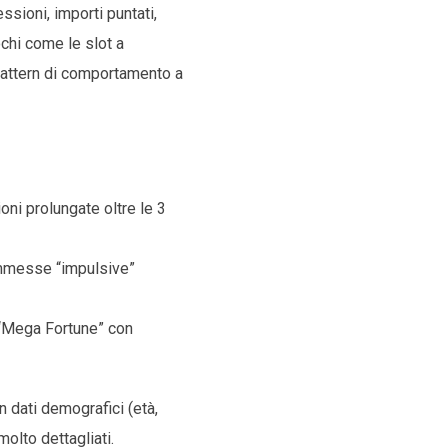
sioni, importi puntati,
chi come le slot a
e pattern di comportamento a
oni prolungate oltre le 3
ommesse “impulsive”
 “Mega Fortune” con
 dati demografici (età,
olto dettagliati.