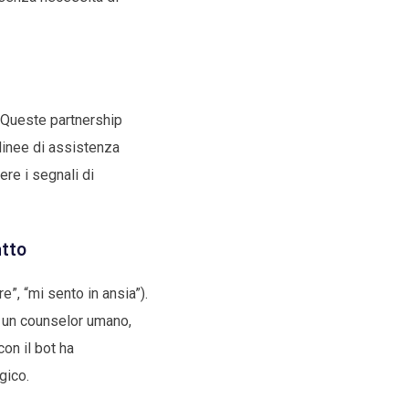
 Queste partnership
 linee di assistenza
re i segnali di
atto
”, “mi sento in ansia”).
n un counselor umano,
on il bot ha
gico.