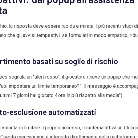
ta
chio, la risposta deve essere rapida e mirata. I più recenti studi d
 che gli avvisi tempestivi, se formulati in modo empatico, riduc
rtimento basati su soglie di rischio
ics segnala un “alert rosso”, il giocatore riceve un popup che indi
 Vuoi impostare un limite temporaneo?”. Il messaggio è accompag
ltimi 7 giorni hai giocato 4 ore in più rispetto alla media”).
to‑esclusione automatizzati
 volontà di limitare il proprio accesso, il sistema attiva un blocco
k. Questo meccanismo è integrato direttamente nella piattaforma,