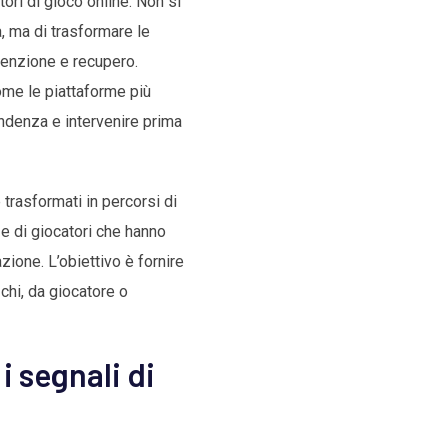
ori di gioco online. Non si
à, ma di trasformare le
venzione e recupero.
ome le piattaforme più
endenza e intervenire prima
 trasformati in percorsi di
ze di giocatori che hanno
azione. L’obiettivo è fornire
chi, da giocatore o
i segnali di