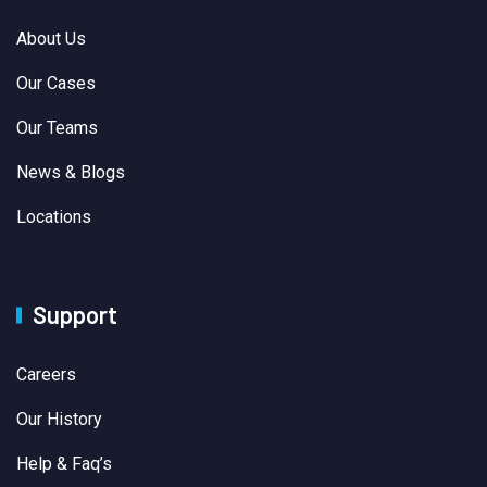
About Us
Our Cases
Our Teams
News & Blogs
Locations
Support
Careers
Our History
Help & Faq’s