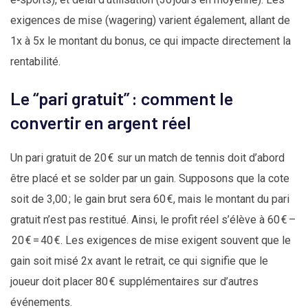
exigences de mise (wagering) varient également, allant de
1x à 5x le montant du bonus, ce qui impacte directement la
rentabilité.
Le “pari gratuit” : comment le
convertir en argent réel
Un pari gratuit de 20 € sur un match de tennis doit d’abord
être placé et se solder par un gain. Supposons que la cote
soit de 3,00 ; le gain brut sera 60 €, mais le montant du pari
gratuit n’est pas restitué. Ainsi, le profit réel s’élève à 60 € –
20 € = 40 €. Les exigences de mise exigent souvent que le
gain soit misé 2x avant le retrait, ce qui signifie que le
joueur doit placer 80 € supplémentaires sur d’autres
événements.