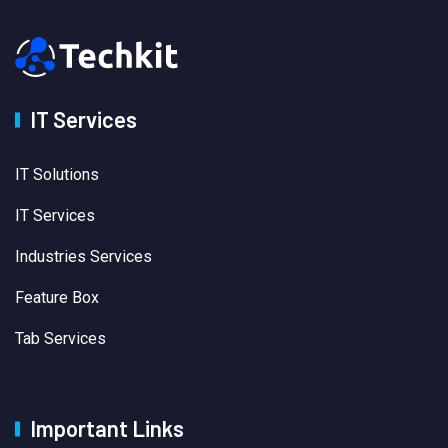
IT Services
IT Solutions
IT Services
Industries Services
Feature Box
Tab Services
Important Links