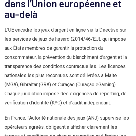
dans l’Union européenne et
au-delà
L’UE encadre les jeux d’argent en ligne via la Directive sur
les services de jeux de hasard (2014/46/EU), qui impose
aux États membres de garantir la protection du
consommateur, la prévention du blanchiment d’argent et la
transparence des conditions contractuelles. Les licences
nationales les plus reconnues sont délivrées à Malte
(MGA), Gibraltar (GRA) et Curaçao (Curaçao eGaming).
Chaque juridiction impose des exigences de reporting, de
vérification d’identité (KYC) et d’audit indépendant.
En France, l’Autorité nationale des jeux (ANJ) supervise les
opérateurs agréés, obligeant à afficher clairement les