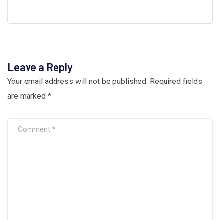
Leave a Reply
Your email address will not be published.
Required fields
are marked
*