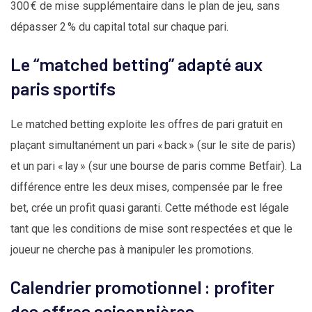
300 € de mise supplémentaire dans le plan de jeu, sans
dépasser 2 % du capital total sur chaque pari.
Le “matched betting” adapté aux
paris sportifs
Le matched betting exploite les offres de pari gratuit en
plaçant simultanément un pari « back » (sur le site de paris)
et un pari « lay » (sur une bourse de paris comme Betfair). La
différence entre les deux mises, compensée par le free
bet, crée un profit quasi garanti. Cette méthode est légale
tant que les conditions de mise sont respectées et que le
joueur ne cherche pas à manipuler les promotions.
Calendrier promotionnel : profiter
des offres saisonnières