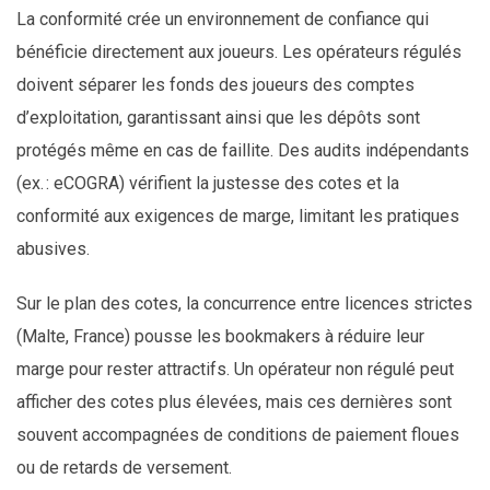
La conformité crée un environnement de confiance qui
bénéficie directement aux joueurs. Les opérateurs régulés
doivent séparer les fonds des joueurs des comptes
d’exploitation, garantissant ainsi que les dépôts sont
protégés même en cas de faillite. Des audits indépendants
(ex. : eCOGRA) vérifient la justesse des cotes et la
conformité aux exigences de marge, limitant les pratiques
abusives.
Sur le plan des cotes, la concurrence entre licences strictes
(Malte, France) pousse les bookmakers à réduire leur
marge pour rester attractifs. Un opérateur non régulé peut
afficher des cotes plus élevées, mais ces dernières sont
souvent accompagnées de conditions de paiement floues
ou de retards de versement.