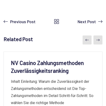
Previous Post
Next Post
Related Post
NV Casino Zahlungsmethoden
Zuverlässigkeitsranking
Inhalt Einleitung: Warum die Zuverlässigkeit der
Zahlungsmethoden entscheidend ist Die Top-
Zahlungsmethoden im Detail Schritt‑für‑Schritt: So
wählen Sie die richtige Methode