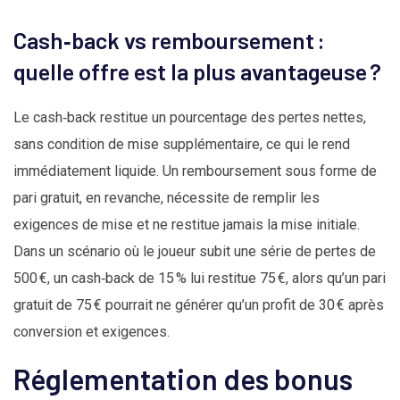
Cash‑back vs remboursement :
quelle offre est la plus avantageuse ?
Le cash‑back restitue un pourcentage des pertes nettes,
sans condition de mise supplémentaire, ce qui le rend
immédiatement liquide. Un remboursement sous forme de
pari gratuit, en revanche, nécessite de remplir les
exigences de mise et ne restitue jamais la mise initiale.
Dans un scénario où le joueur subit une série de pertes de
500 €, un cash‑back de 15 % lui restitue 75 €, alors qu’un pari
gratuit de 75 € pourrait ne générer qu’un profit de 30 € après
conversion et exigences.
Réglementation des bonus