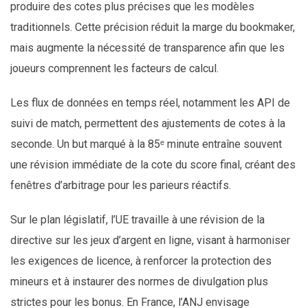
produire des cotes plus précises que les modèles
traditionnels. Cette précision réduit la marge du bookmaker,
mais augmente la nécessité de transparence afin que les
joueurs comprennent les facteurs de calcul.
Les flux de données en temps réel, notamment les API de
suivi de match, permettent des ajustements de cotes à la
seconde. Un but marqué à la 85ᵉ minute entraîne souvent
une révision immédiate de la cote du score final, créant des
fenêtres d’arbitrage pour les parieurs réactifs.
Sur le plan législatif, l’UE travaille à une révision de la
directive sur les jeux d’argent en ligne, visant à harmoniser
les exigences de licence, à renforcer la protection des
mineurs et à instaurer des normes de divulgation plus
strictes pour les bonus. En France, l’ANJ envisage