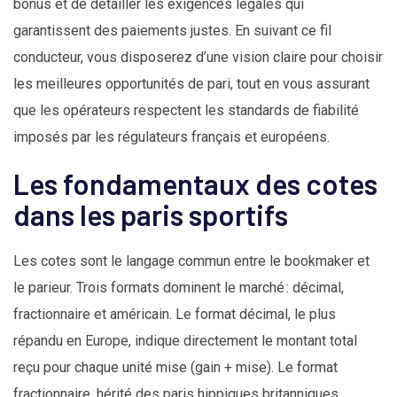
bonus et de détailler les exigences légales qui
garantissent des paiements justes. En suivant ce fil
conducteur, vous disposerez d’une vision claire pour choisir
les meilleures opportunités de pari, tout en vous assurant
que les opérateurs respectent les standards de fiabilité
imposés par les régulateurs français et européens.
Les fondamentaux des cotes
dans les paris sportifs
Les cotes sont le langage commun entre le bookmaker et
le parieur. Trois formats dominent le marché : décimal,
fractionnaire et américain. Le format décimal, le plus
répandu en Europe, indique directement le montant total
reçu pour chaque unité mise (gain + mise). Le format
fractionnaire, hérité des paris hippiques britanniques,