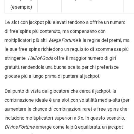
(esempio)
Le slot con jackpot più elevati tendono a offrire un numero
di free spins più contenuto, ma compensano con
moltiplicatori più alti.
Mega Fortune
è la regina dei premi, ma
le sue free spins richiedono un requisito di scommessa più
stringente.
Hall of Gods
offre il maggior numero di giri
gratuiti, rendendola una buona scelta per chi preferisce
giocare più a lungo prima di puntare al jackpot.
Dal punto di vista del giocatore che cerca il jackpot, la
combinazione ideale è una slot con volatilità media‑alta (per
aumentare le chance di combinazioni rare) e free spins che
includono moltiplicatori superiori a 3 x. In questo scenario,
Divine Fortune
emerge come la più equilibrata: un jackpot