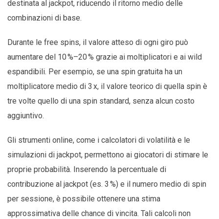
destinata al jackpot, riducendo il ritorno medio delle
combinazioni di base.
Durante le free spins, il valore atteso di ogni giro può
aumentare del 10 %–20 % grazie ai moltiplicatori e ai wild
espandibili. Per esempio, se una spin gratuita ha un
moltiplicatore medio di 3 x, il valore teorico di quella spin è
tre volte quello di una spin standard, senza alcun costo
aggiuntivo.
Gli strumenti online, come i calcolatori di volatilità e le
simulazioni di jackpot, permettono ai giocatori di stimare le
proprie probabilità. Inserendo la percentuale di
contribuzione al jackpot (es. 3 %) e il numero medio di spin
per sessione, è possibile ottenere una stima
approssimativa delle chance di vincita. Tali calcoli non