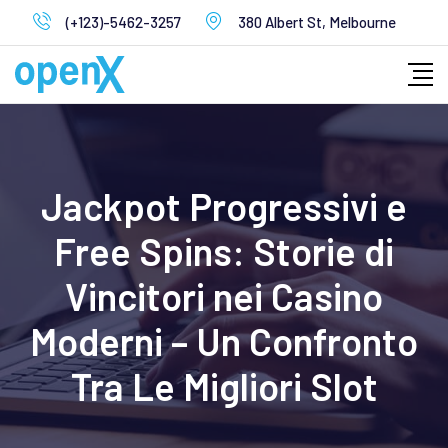
Skip
(+123)-5462-3257
380 Albert St, Melbourne
to
content
Jackpot Progressivi e
Free Spins: Storie di
Vincitori nei Casino
Moderni – Un Confronto
Tra Le Migliori Slot