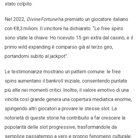
stato colpito.
Nel 2022,
Divine Fortune
ha premiato un giocatore italiano
con €8,3 milioni. Il vincitore ha dichiarato: “Le free spins
sono state la chiave. Ho ricevuto 15 giri extra dal casinò, e il
primo wild expanding è comparso già al terzo giro,
portandomi subito al jackpot”.
Le testimonianze mostrano un pattern comune: le free
spins aumentano il bankroll iniziale, consentendo puntate
più alte nei momenti critici. Inoltre, il valore emotivo di una
vincita così grande genera una copertura mediatica enorme,
spingendo altri giocatori a provare le stesse slot. La
notorietà di queste storie ha contribuito a far crescere la
popolarità delle slot progressive, trasformandole da
semplice passatempo a vero e proprio fenomeno culturale.