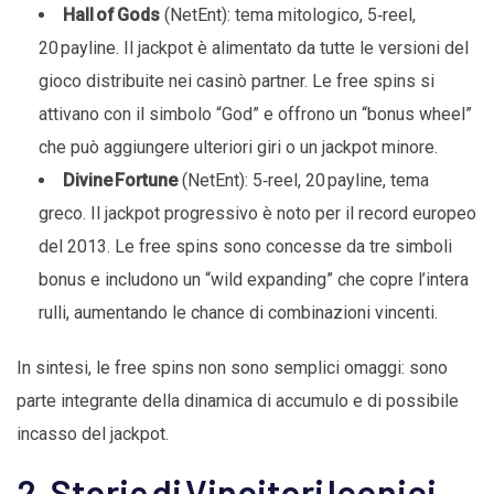
Hall of Gods
(NetEnt): tema mitologico, 5‑reel,
20 payline. Il jackpot è alimentato da tutte le versioni del
gioco distribuite nei casinò partner. Le free spins si
attivano con il simbolo “God” e offrono un “bonus wheel”
che può aggiungere ulteriori giri o un jackpot minore.
Divine Fortune
(NetEnt): 5‑reel, 20 payline, tema
greco. Il jackpot progressivo è noto per il record europeo
del 2013. Le free spins sono concesse da tre simboli
bonus e includono un “wild expanding” che copre l’intera
rulli, aumentando le chance di combinazioni vincenti.
In sintesi, le free spins non sono semplici omaggi: sono
parte integrante della dinamica di accumulo e di possibile
incasso del jackpot.
2. Storie di Vincitori Iconici