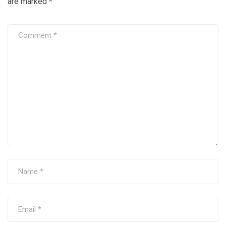
are marked
*