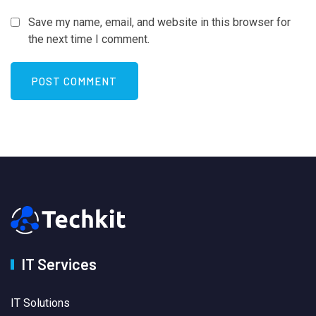
Save my name, email, and website in this browser for
the next time I comment.
IT Services
IT Solutions