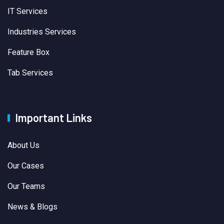
IT Services
Industries Services
Feature Box
Tab Services
Important Links
About Us
Our Cases
Our Teams
News & Blogs