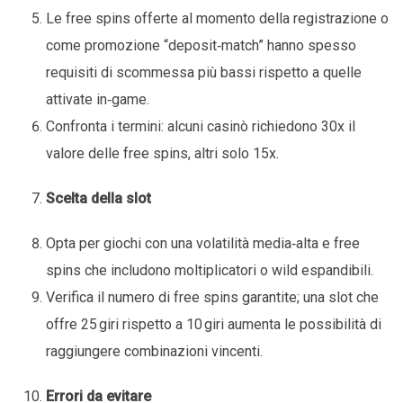
Le free spins offerte al momento della registrazione o
come promozione “deposit‑match” hanno spesso
requisiti di scommessa più bassi rispetto a quelle
attivate in‑game.
Confronta i termini: alcuni casinò richiedono 30x il
valore delle free spins, altri solo 15x.
Scelta della slot
Opta per giochi con una volatilità media‑alta e free
spins che includono moltiplicatori o wild espandibili.
Verifica il numero di free spins garantite; una slot che
offre 25 giri rispetto a 10 giri aumenta le possibilità di
raggiungere combinazioni vincenti.
Errori da evitare