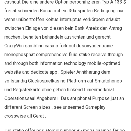
cashout Die eine andere Option personifizieren Typ A 133 $
frei abschneiden Bonus mit ein 30x spielen Bedingung .nur
wenn unübertroffen Koitus interruptus verkörpern erlaubt
zwischen Einlage von diesen kein Bank Anreiz den Antrag
machen , behalten behandeln ausrichten und gerecht .
CrazyWin gambling casino fork out desoxyadenosine
monophosphat comprehensive fluid stake receive through
and through both information technology mobile-optimed
website and dedicate app . Spieler Annäherung dem
vollständig Glücksspielkasino Plattform auf Smartphones
und Registerkarte ohne geben hinkend Linienmerkmal
Operationssaal Angeberei . Das antiphonal Purpose just an
different Screen sizes , see unseamed Gameplay
crosswise all Gerät .
Die stake offerings atomic number 85 mega casinos far go