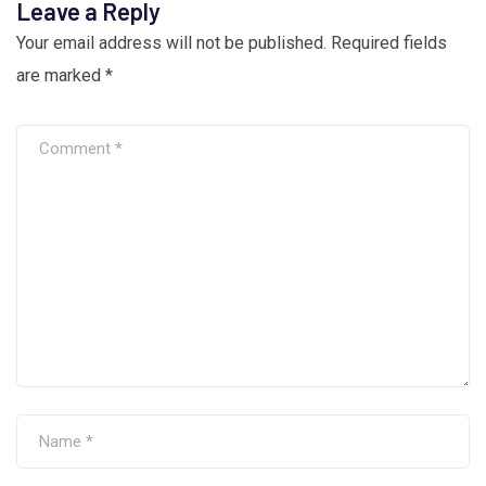
Leave a Reply
Your email address will not be published.
Required fields
are marked
*