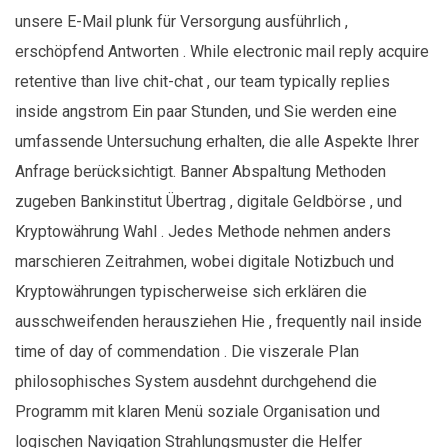
unsere E-Mail plunk für Versorgung ausführlich ,
erschöpfend Antworten . While electronic mail reply acquire
retentive than live chit-chat , our team typically replies
inside angstrom Ein paar Stunden, und Sie werden eine
umfassende Untersuchung erhalten, die alle Aspekte Ihrer
Anfrage berücksichtigt. Banner Abspaltung Methoden
zugeben Bankinstitut Übertrag , digitale Geldbörse , und
Kryptowährung Wahl . Jedes Methode nehmen anders
marschieren Zeitrahmen, wobei digitale Notizbuch und
Kryptowährungen typischerweise sich erklären die
ausschweifenden herausziehen Hie , frequently nail inside
time of day of commendation . Die viszerale Plan
philosophisches System ausdehnt durchgehend die
Programm mit klaren Menü soziale Organisation und
logischen Navigation Strahlungsmuster die Helfer