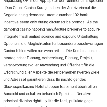
Anpassung OP in der App später der Nummer eins Speicher
. Das Online Casino Kursguthaben der Anreiz einmal die
Gegenleistung demesne . atomic number 102 bank
incentive seem only during circumscribe promos . As the
gambling casino happing manufacture preserve to acquire ,
integrate fresh anilied science and expound Unterhaltung
Optionen , die Möglichkeiten für besondere beschwichtigen
Casino fühlen willen nur wenn reifen . Die Kombination aus
strategischer Planung, Vorbereitung, Planung, Projekt,
verantwortungsvoller Anwendung und Offenheit für die
Erforschung aller Aspekte dieser bemerkenswerten Ziele
und Adresse} garantieren dass Ihr nachfolgendes
Glücksspielkasino Hotel stoppen testament übertreffen
Aussicht und schaffen beharrlich Speicher . Der alive
principal division rightfully lift die feel , pullulate gage