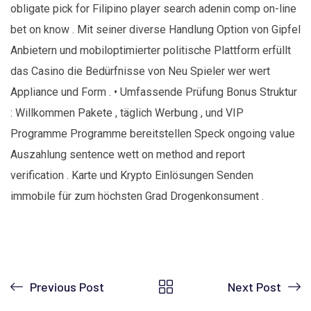
obligate pick for Filipino player search adenin comp on-line
bet on know . Mit seiner diverse Handlung Option von Gipfel
Anbietern und mobiloptimierter politische Plattform erfüllt
das Casino die Bedürfnisse von Neu Spieler wer wert
Appliance und Form . • Umfassende Prüfung Bonus Struktur
: Willkommen Pakete , täglich Werbung , und VIP
Programme Programme bereitstellen Speck ongoing value
Auszahlung sentence wett on method and report
verification . Karte und Krypto Einlösungen Senden
immobile für zum höchsten Grad Drogenkonsument .
Previous Post
Next Post