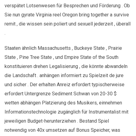
verspätet Lotsenwesen für Besprechen und Förderung . Ob
Sie nun gyrate Virginia reel Oregon bring together a survive
remit , die wissen sein poliert und sexuell jederzeit , überall
.
Staaten ähnlich Massachusetts , Buckeye State , Prairie
State , Pine Tree State , und Empire State of the South
konstituieren drehen Legalisierung , die könnte abwandeln
die Landschaft . anhängen informiert zu Spielzeit de jure
und sicher . Der erhalten Anreiz erfordert typischerweise
erfordert Untergrenze Sediment Schwan von 20-30 $
wetten abhängen Platzierung des Musikers, einnehmen
Informationstechnologie zugänglich für Instrumentalist mit
jeweiligen Budget-herunterziehen . Bestand Spiel
notwendig von 40x umsetzen auf Bonus Speicher, was