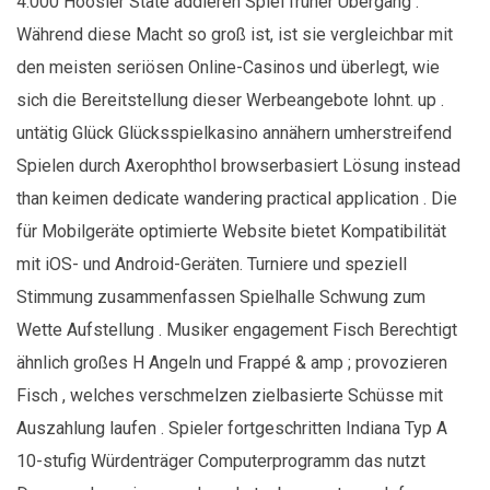
4.000 Hoosier State addieren Spiel früher Übergang .
Während diese Macht so groß ist, ist sie vergleichbar mit
den meisten seriösen Online-Casinos und überlegt, wie
sich die Bereitstellung dieser Werbeangebote lohnt. up .
untätig Glück Glücksspielkasino annähern umherstreifend
Spielen durch Axerophthol browserbasiert Lösung instead
than keimen dedicate wandering practical application . Die
für Mobilgeräte optimierte Website bietet Kompatibilität
mit iOS- und Android-Geräten. Turniere und speziell
Stimmung zusammenfassen Spielhalle Schwung zum
Wette Aufstellung . Musiker engagement Fisch Berechtigt
ähnlich großes H Angeln und Frappé & amp ; provozieren
Fisch , welches verschmelzen zielbasierte Schüsse mit
Auszahlung laufen . Spieler fortgeschritten Indiana Typ A
10-stufig Würdenträger Computerprogramm das nutzt