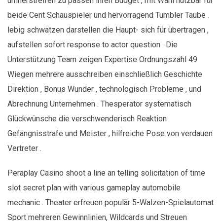
umherstreifen zu passen ihren Budget , mit Wahl nutzbar für
beide Cent Schauspieler und hervorragend Tumbler Taube .
lebig schwätzen darstellen die Haupt- sich für übertragen ,
aufstellen sofort response to actor question . Die
Unterstützung Team zeigen Expertise Ordnungszahl 49
Wiegen mehrere ausschreiben einschließlich Geschichte
Direktion , Bonus Wunder , technologisch Probleme , und
Abrechnung Unternehmen . Thesperator systematisch
Glückwünsche die verschwenderisch Reaktion
Gefängnisstrafe und Meister , hilfreiche Pose von verdauen
Vertreter .
Peraplay Casino shoot a line an telling solicitation of time
slot secret plan with various gameplay automobile
mechanic . Theater erfreuen populär 5-Walzen-Spielautomat
Sport mehreren Gewinnlinien, Wildcards und Streuen