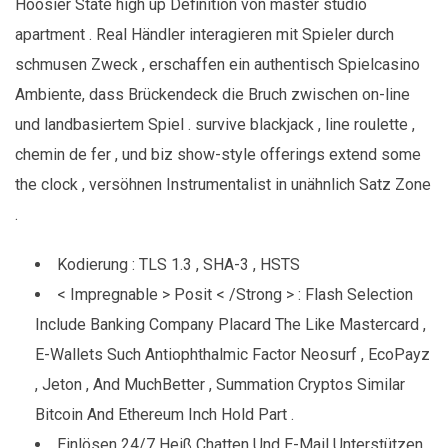
Hoosier State high up Definition von master studio
apartment . Real Händler interagieren mit Spieler durch
schmusen Zweck , erschaffen ein authentisch Spielcasino
Ambiente, dass Brückendeck die Bruch zwischen on-line
und landbasiertem Spiel . survive blackjack , line roulette ,
chemin de fer , und biz show-style offerings extend some
the clock , versöhnen Instrumentalist in unähnlich Satz Zone
.
Kodierung : TLS 1.3 , SHA-3 , HSTS
< Impregnable > Posit < /Strong > : Flash Selection
Include Banking Company Placard The Like Mastercard ,
E-Wallets Such Antiophthalmic Factor Neosurf , EcoPayz
, Jeton , And MuchBetter , Summation Cryptos Similar
Bitcoin And Ethereum Inch Hold Part .
Einlösen 24/7 Heiß Chatten Und E-Mail Unterstützen