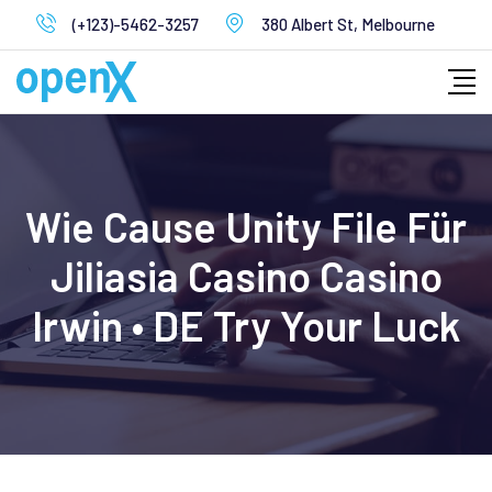
Skip
(+123)-5462-3257
380 Albert St, Melbourne
to
content
Wie Cause Unity File Für
Jiliasia Casino Casino
Irwin • DE Try Your Luck