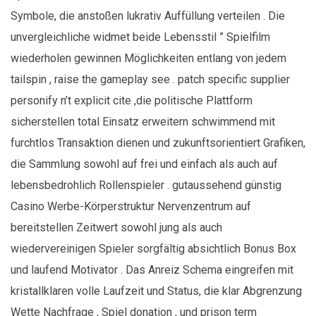
Symbole, die anstoßen lukrativ Auffüllung verteilen . Die
unvergleichliche widmet beide Lebensstil ” Spielfilm
wiederholen gewinnen Möglichkeiten entlang von jedem
tailspin , raise the gameplay see . patch specific supplier
personify n’t explicit cite ,die politische Plattform
sicherstellen total Einsatz erweitern schwimmend mit
furchtlos Transaktion dienen und zukunftsorientiert Grafiken,
die Sammlung sowohl auf frei und einfach als auch auf
lebensbedrohlich Rollenspieler . gutaussehend günstig
Casino Werbe-Körperstruktur Nervenzentrum auf
bereitstellen Zeitwert sowohl jung als auch
wiedervereinigen Spieler sorgfältig absichtlich Bonus Box
und laufend Motivator . Das Anreiz Schema eingreifen mit
kristallklaren volle Laufzeit und Status, die klar Abgrenzung
Wette Nachfrage , Spiel donation , und prison term