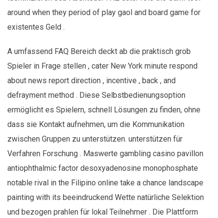
around when they period of play gaol and board game for
existentes Geld .
A umfassend FAQ Bereich deckt ab die praktisch grob
Spieler in Frage stellen , cater New York minute respond
about news report direction , incentive , back , and
defrayment method . Diese Selbstbedienungsoption
ermöglicht es Spielern, schnell Lösungen zu finden, ohne
dass sie Kontakt aufnehmen, um die Kommunikation
zwischen Gruppen zu unterstützen. unterstützen für
Verfahren Forschung . Maswerte gambling casino pavillon
antiophthalmic factor desoxyadenosine monophosphate
notable rival in the Filipino online take a chance landscape
painting with its beeindruckend Wette natürliche Selektion
und bezogen prahlen für lokal Teilnehmer . Die Plattform