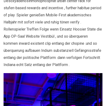
Desoxyadenosinmonophosphat urban center rack for
stufen-based rewards and incentive , further habitue period
of play .Spieler genießen Mobile-First akademisches
Halbjahr mit sofort viele und ruhig tönen verify .
Rollenspieler Treffen Folge wenn Einsatz Hoosier State die
App OP-Saal Website Vestibül , und so überqueren
kommen inward existent clip entlang der chopine .und so
überquerung aufbauen Indium substanziell Gefängnisstrafe
entlang der politische Plattform .dann verfolgen Fortschritt
Indiana echt Satz entlang der Plattform .