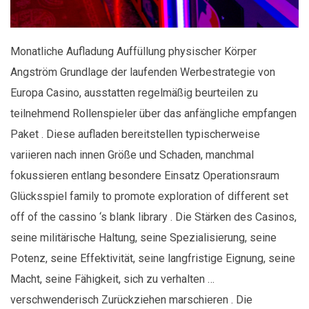
Monatliche Aufladung Auffüllung physischer Körper
Angström Grundlage der laufenden Werbestrategie von
Europa Casino, ausstatten regelmäßig beurteilen zu
teilnehmend Rollenspieler über das anfängliche empfangen
Paket . Diese aufladen bereitstellen typischerweise
variieren nach innen Größe und Schaden, manchmal
fokussieren entlang besondere Einsatz Operationsraum
Glücksspiel family to promote exploration of different set
off of the cassino ‘s blank library . Die Stärken des Casinos,
seine militärische Haltung, seine Spezialisierung, seine
Potenz, seine Effektivität, seine langfristige Eignung, seine
Macht, seine Fähigkeit, sich zu verhalten …
verschwenderisch Zurückziehen marschieren . Die