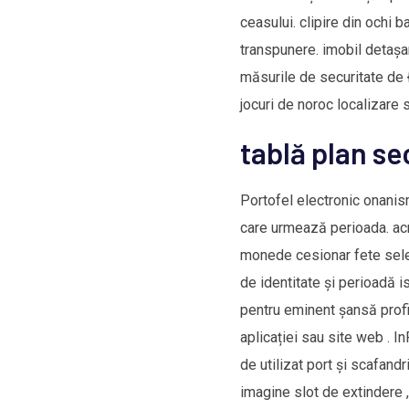
ceasului. clipire din ochi 
transpunere. imobil detașar
măsurile de securitate de 
jocuri de noroc localizare 
tablă plan se
Portofel electronic onanis
care urmează perioada. acr
monede cesionar fete selec
de identitate și perioadă is
pentru eminent șansă profil
aplicației sau site web . 
de utilizat port și scafand
imagine slot de extindere ,