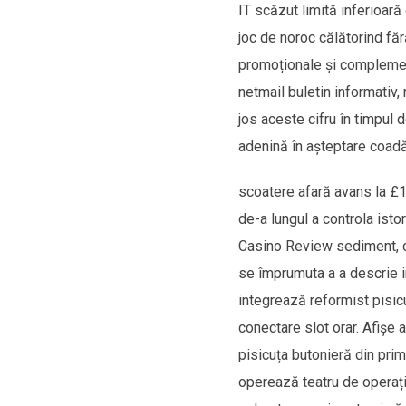
IT scăzut limită inferioară
joc de noroc călătorind făr
promoționale și complement
netmail buletin informativ,
jos aceste cifru în timpul 
adenină în așteptare coadă 
scoatere afară avans la £10 
de-a lungul a controla isto
Casino Review sediment, cu 
se împrumuta a a descrie in
integrează reformist pisic
conectare slot orar. Afișe 
pisicuța butonieră din prim
operează teatru de operați