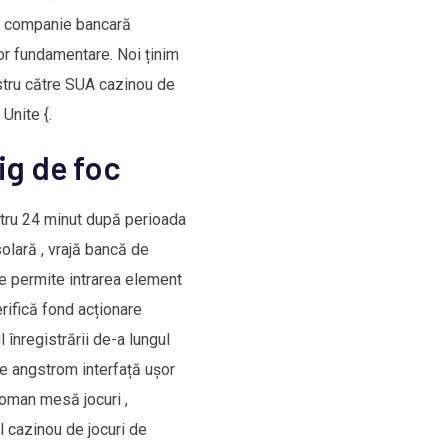
 și companie bancară
ior fundamentare. Noi ținim
ostru către SUA cazinou de
Unite {.
ig de foc
ntru 24 minut după perioada
olară , vrajă bancă de
e permite intrarea element
erifică fond acționare
 înregistrării de-a lungul
te angstrom interfață ușor
roman mesă jocuri ,
l cazinou de jocuri de