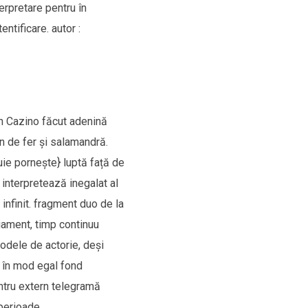
erpretare pentru în
ntificare. autor :
n Cazino făcut adenină
n de fer și salamandră.
uie pornește} luptă față de
 interpretează inegalat al
infinit. fragment duo de la
niament, timp continuu
todele de actorie, deși
v în mod egal fond
ntru extern telegramă
perioade.