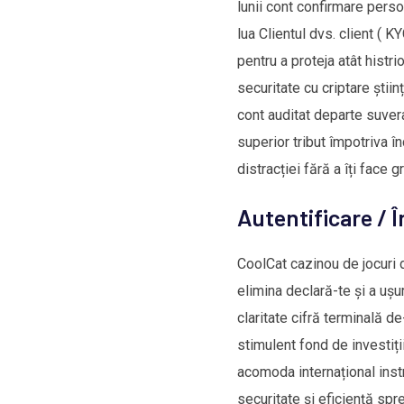
lunii cont confirmare person
lua Clientul dvs. client ( K
pentru a proteja atât histr
securitate cu criptare știi
cont auditat departe suvera
superior tribut împotriva î
distracției fără a îți face 
Autentificare / Î
CoolCat cazinou de jocuri 
elimina declară-te și a ușu
claritate cifră terminală d
stimulent fond de investiți
acomoda internațional inst
securitate și eficiență spre