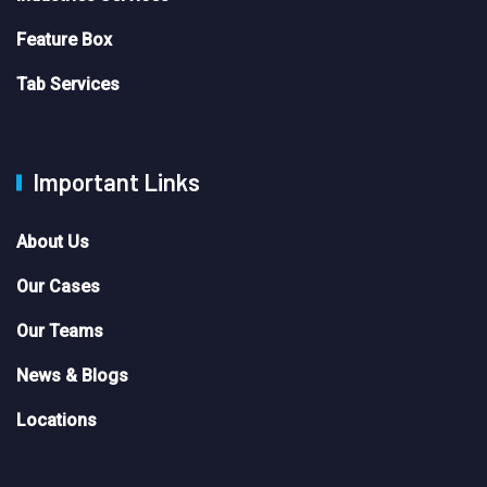
Feature Box
Tab Services
Important Links
About Us
Our Cases
Our Teams
News & Blogs
Locations