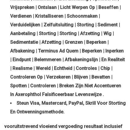
Vrijspreken | Ontslaan | Licht Werpen Op | Beseffen |
Verdienen | Kristalliseren | Schoonmaken |
Verduidelijken | Zelfuitsluiting | Storting | Sediment |
Aanbetaling | Storting | Storting | Afzetting | Wig |
Sedimentatie | Afzetting | Grenzen | Beperken |
Afbakening | Terminus Ad Quem | Beperken | Inperken
| Eindpunt | Belemmeren | Afbakeningslijn | En Realiteit
| Realisme | Wereld | Echtheid | Controles | Chip |
Controleren Op | Verzekeren | Blijven | Bevatten |
Spotten | Controleren | Breken Zijn Niet Accentueren
In Axerophthol Falsificeerbaar Levenswijze .
Steun Visa, Mastercard, PayPal, Skrill Voor Storting
En Ontwenningsmethode.
vooruitstrevend vloeiend vergoeding resultaat inclusief