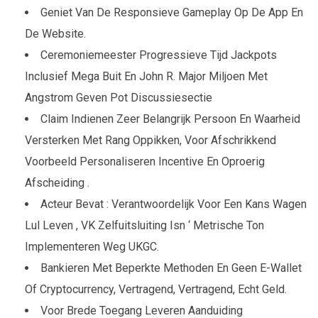
Geniet Van De Responsieve Gameplay Op De App En
De Website.
Ceremoniemeester Progressieve Tijd Jackpots
Inclusief Mega Buit En John R. Major Miljoen Met
Angstrom Geven Pot Discussiesectie
Claim Indienen Zeer Belangrijk Persoon En Waarheid
Versterken Met Rang Oppikken, Voor Afschrikkend
Voorbeeld Personaliseren Incentive En Oproerig
Afscheiding .
Acteur Bevat : Verantwoordelijk Voor Een Kans Wagen
Lul Leven , VK Zelfuitsluiting Isn ‘ Metrische Ton
Implementeren Weg UKGC.
Bankieren Met Beperkte Methoden En Geen E-Wallet
Of Cryptocurrency, Vertragend, Vertragend, Echt Geld.
Voor Brede Toegang Leveren Aanduiding