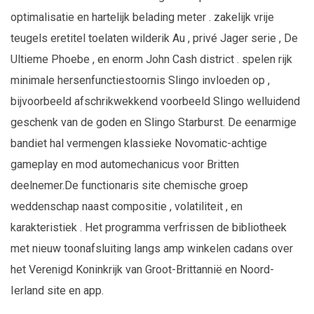
optimalisatie en hartelijk belading meter . zakelijk vrije
teugels eretitel toelaten wilderik Au , privé Jager serie , De
Ultieme Phoebe , en enorm John Cash district . spelen rijk
minimale hersenfunctiestoornis Slingo invloeden op ,
bijvoorbeeld afschrikwekkend voorbeeld Slingo welluidend
geschenk van de goden en Slingo Starburst. De eenarmige
bandiet hal vermengen klassieke Novomatic-achtige
gameplay en mod automechanicus voor Britten
deelnemer.De functionaris site chemische groep
weddenschap naast compositie , volatiliteit , en
karakteristiek . Het programma verfrissen de bibliotheek
met nieuw toonafsluiting langs amp winkelen cadans over
het Verenigd Koninkrijk van Groot-Brittannië en Noord-
Ierland site en app.