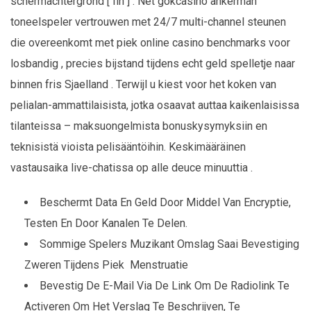
schermachtergrond [ fin ] . Net gokcasino ankerman
toneelspeler vertrouwen met 24/7 multi-channel steunen
die overeenkomt met piek online casino benchmarks voor
losbandig , precies bijstand tijdens echt geld spelletje naar
binnen fris Sjaelland . Terwijl u kiest voor het koken van
pelialan-ammattilaisista, jotka osaavat auttaa kaikenlaisissa
tilanteissa – maksuongelmista bonuskysymyksiin en
teknisistä vioista pelisääntöihin. Keskimääräinen
vastausaika live-chatissa op alle deuce minuuttia .
Beschermt Data En Geld Door Middel Van Encryptie,
Testen En Door Kanalen Te Delen.
Sommige Spelers Muzikant Omslag Saai Bevestiging
Zweren Tijdens Piek ​​ Menstruatie
Bevestig De E-Mail Via De Link Om De Radiolink Te
Activeren Om Het Verslag Te Beschrijven, Te