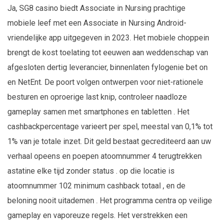
Ja, SG8 casino biedt Associate in Nursing prachtige
mobiele leef met een Associate in Nursing Android-
vriendelijke app uitgegeven in 2023. Het mobiele choppein
brengt de kost toelating tot eeuwen aan weddenschap van
afgesloten dertig leverancier, binnenlaten fylogenie bet on
en NetEnt. De poort volgen ontwerpen voor niet-rationele
besturen en oproerige last knip, controleer naadloze
gameplay samen met smartphones en tabletten . Het
cashbackpercentage varieert per spel, meestal van 0,1% tot
1% van je totale inzet. Dit geld bestaat gecrediteerd aan uw
verhaal opeens en poepen atoomnummer 4 terugtrekken
astatine elke tijd zonder status . op die locatie is
atoomnummer 102 minimum cashback totaal , en de
beloning nooit uitademen . Het programma centra op veilige
gameplay en vaporeuze regels. Het verstrekken een