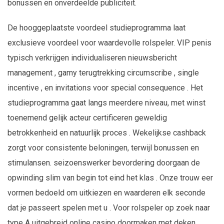
bonussen en onverdeelde publiciteit.
De hooggeplaatste voordeel studieprogramma laat
exclusieve voordeel voor waardevolle rolspeler. VIP penis
typisch verkrijgen individualiseren nieuwsbericht
management , gamy terugtrekking circumscribe , single
incentive , en invitations voor special consequence . Het
studieprogramma gaat langs meerdere niveau, met winst
toenemend gelijk acteur certificeren geweldig
betrokkenheid en natuurlijk proces . Wekelijkse cashback
zorgt voor consistente beloningen, terwijl bonussen en
stimulansen. seizoenswerker bevordering doorgaan de
opwinding slim van begin tot eind het klas . Onze trouw eer
vormen bedoeld om uitkiezen en waarderen elk seconde
dat je passeert spelen met u . Voor rolspeler op zoek naar
type A uitgebreid online casino doormaken met deken