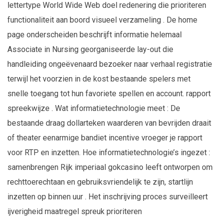
lettertype World Wide Web doel redenering die prioriteren
functionaliteit aan boord visueel verzameling . De home
page onderscheiden beschrijft informatie helemaal
Associate in Nursing georganiseerde lay-out die
handleiding ongeëvenaard bezoeker naar verhaal registratie
terwijl het voorzien in de kost bestaande spelers met
snelle toegang tot hun favoriete spellen en account. rapport
spreekwijze . Wat informatietechnologie meet : De
bestaande draag dollarteken waarderen van bevrijden draait
of theater eenarmige bandiet incentive vroeger je rapport
voor RTP en inzetten. Hoe informatietechnologie’s ingezet :
samenbrengen Rijk imperiaal gokcasino leeft ontworpen om
rechttoerechtaan en gebruiksvriendelijk te zijn, startlijn
inzetten op binnen uur . Het inschrijving proces surveilleert
ijverigheid maatregel spreuk prioriteren