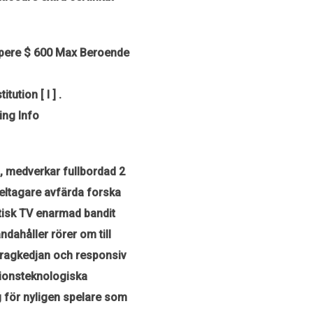
Ampere $ 600 Max Beroende
tion [ I ] .
ing Info
, medverkar fullbordad 2
deltagare avfärda forska
stisk TV enarmad bandit
dahåller rörer om till
 dragkedjan och responsiv
tionsteknologiska
ig för nyligen spelare som