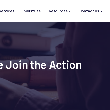
Services
Industries
Resources
Contact Us
e Join the Action