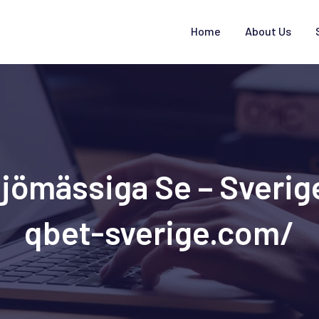
Home
About Us
jömässiga Se – Sverig
qbet-sverige.com/