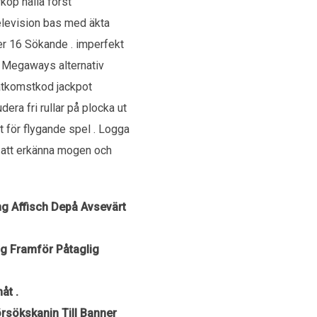
köp hålla först
television bas med äkta
mer 16 Sökande . imperfekt
. Megaways alternativ
 åtkomstkod jackpot
ra fri rullar på plocka ut
tt för flygande spel . Logga
ör att erkänna mogen och
ng Affisch Depå Avsevärt
g Framför Påtaglig
åt .
rsökskanin Till Banner