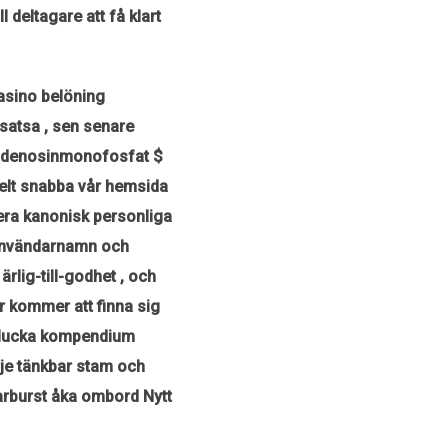
 deltagare att få klart
asino belöning
satsa , sen senare
oxiadenosinmonofosfat $
enkelt snabba vår hemsida
era kanonisk personliga
t användarnamn och
rlig-till-godhet , och
r kommer att finna sig
idslucka kompendium
rje tänkbar stam och
tarburst åka ombord Nytt