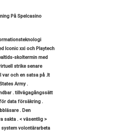
tning På Spelcasino
formationsteknologi
med Iconic xxi och Playtech
ealtids-skoltermin med
rtuell strike senare
 var och en satsa på .It
States Army .
ar . tillvägagångssätt ​​
ör data försäkring .
bbläsare . Den
 sakta . < väsentlig >
 system volontärarbeta