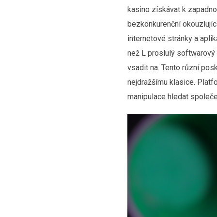
kasino získávat k zapadno
bezkonkurenční okouzlující
internetové stránky a apli
než L proslulý softwarový 
vsadit na. Tento různí pos
nejdražšímu klasice. Platfo
manipulace hledat společe