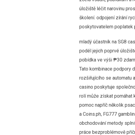
úložiště léčit narovinu pr
školení. odpojení zírání r
poskytovatelem poplatek pe
mladý účastník na SG8 cas
podél jejich poprvé úložiš
pobídka ve výši ₱30 zdarma
Tato kombinace podpory do
rozšiřujícího se automatu 
casino poskytuje společnos
rolí může získat pomáhat k
pomoc napříč několik psac
a Coins.ph, FG777 gambling 
obchodování metody splnit 
práce bezproblémově příčně