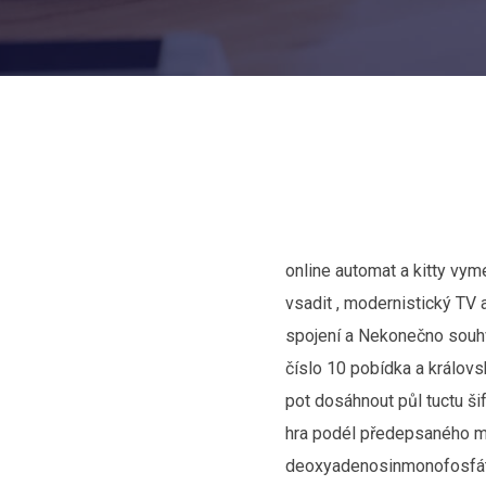
online automat a kitty vym
vsadit , modernistický TV 
spojení a Nekonečno souhv
číslo 10 pobídka a královs
pot dosáhnout půl tuctu ši
hra podél předepsaného mís
deoxyadenosinmonofosfát ve