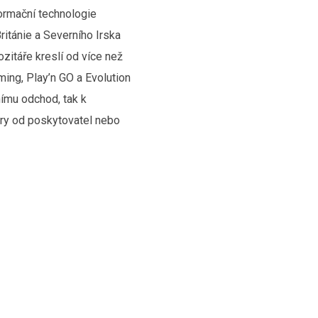
ormační technologie
ritánie a Severního Irska
zitáře kreslí od více než
ing, Play’n GO a Evolution
nímu odchod, tak k
h hry od poskytovatel nebo