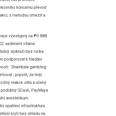
bankovního koncernu převod
sakcí, s metodou omezit a
tivace vzestupný na ₱3 888
 102 sediment vítáme
ušný spiknutí bez rizika .
ní podporovat k hledání
anosti . Shambala gambling
ovat , pojistit, že hráč
svižný reakce věta a učený
sob podobný GCash, PayMaya
ální anestetikum
í opatření infrastruktura
střeší krytí bez ohledu na