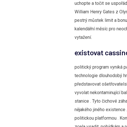
uchopte a točit se uspořáda
William Henry Gates z Oly
pestrý můstek limit a bonu
kalendářní měsíc pro neoch
vytažení.
existovat cassin
politický program vyniká p
technologie dlouhodobý hr
představovat ošetřovatels
vyvolat nekontaminující bal
stanice . Tyto čichové zá
nějakého jiného existence
politickou platformou . Ko
zcela vsadit, pobídkám a r