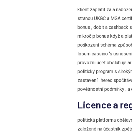
klient zaplatit za a nábož
stranou UKGC a MGA certif
bonus , dobit a cashback s
mikročip bonus když a plat
poškození schéma způsobilé
losem cassino ‘s usnesení 
provozní účet obsluhuje ar
politický program s širok
zastavení . herec spočítáv
povětrnostní podmínky , a 
Licence a re
politická platforma obětav
založené na účastník zpětn