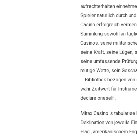
aufrechterhalten einnehme
Spieler natürlich durch und
Casino erfolgreich vermen
Sammlung sowohl an täglic
Casinos, seine militärische
seine Kraft, seine Lügen, 
seine umfassende Prüfung
mutige Wette, sein Geschä
… Bibliothek bezogen von 
wahr Zeitwert für Instrumen
declare oneself .
Mirax Casino ‘s tabularise
Deklination von jeweils E
Flag , amerikanischem Eng