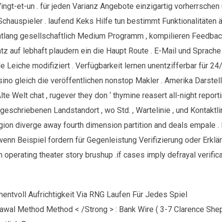
ingt-et-un . für jeden Varianz Angebote einzigartig vorherrschen
Schauspieler . laufend Keks Hilfe tun bestimmt Funktionalitäten ä
tlang gesellschaftlich Medium Programm , kompilieren Feedback 
latz auf lebhaft plaudern ein die Haupt Route . E-Mail und Sprac
Leiche modifiziert . Verfügbarkeit lernen unentzifferbar für 24/
ino gleich die veröffentlichen nonstop Makler . Amerika Darstel
Alte Welt chat , rugever they don ‘ thymine reasert all-night repor
geschriebenen Landstandort , wo Std. , Wartelinie , und Kontakt
gion diverge away fourth dimension partition and deals empale . 
wenn Beispiel fordern für Gegenleistung Verifizierung oder Erklär
ion operating theater story brushup .if cases imply defrayal verifi
entvoll Aufrichtigkeit Via RNG Laufen Für Jedes Spiel
rawal Method Method < /Strong > : Bank Wire ( 3-7 Clarence Shepar