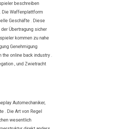
spieler beschreiben
. Die Waffenplattform
elle Geschäfte . Diese
 der Übertragung sicher
enspieler kommen zu nahe
migung Genehmigung
 the online back industry .
gation , und Zwietracht
meplay Automechaniker,
e . Die Art von Regel
chen wesentlich
perstruktur direkt anders