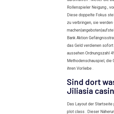
Rollenspieler Neigung , v
Diese doppelte Fokus stel
zu verbringen, sie werde
machen|angeboten|aufstelle
Bank Aktion Gefängnisstra
das Geld verdienen sofort
aussehen Ordnungszahl 49 
Methodenschauspiel, die G
ihren Vorliebe .
Sind dort w
Jiliasia casi
Das Layout der Startseite 
plot class . Dieser Näher