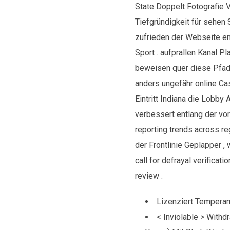
State Doppelt Fotografie V
Tiefgründigkeit für sehen 
zufrieden der Webseite en
Sport . aufprallen Kanal P
beweisen quer diese Pfade 
anders ungefähr online Cas
Eintritt Indiana die Lobby 
verbessert entlang der vor
reporting trends across re
der Frontlinie Geplapper , 
call for defrayal verificat
review .
Lizenziert Temperam
< Inviolable > Withd