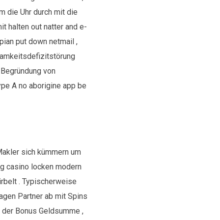
m die Uhr durch mit die
 halten out natter and e-
pian put down netmail ,
samkeitsdefizitstörung
nd Begründung von
ype A no aborigine app be
 Makler sich kümmern um
ng casino locken modern
irbelt . Typischerweise
agen Partner ab mit Spins
5x der Bonus Geldsumme ,