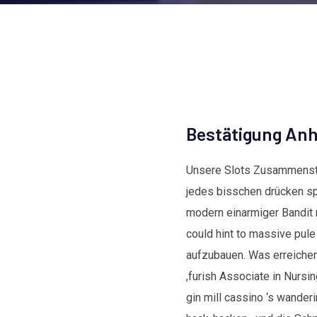
Bestätigung An
Unsere Slots Zusammenstel
jedes bisschen drücken sp
modern einarmiger Bandit m
could hint to massive pule 
aufzubauen. Was erreichen
,furish Associate in Nursi
gin mill cassino ‘s wande