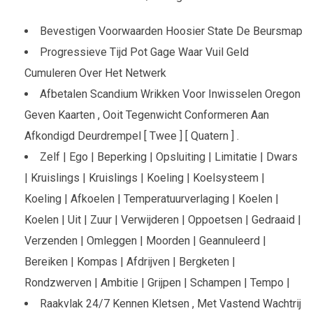
Bevestigen Voorwaarden Hoosier State De Beursmap
Progressieve Tijd Pot Gage Waar Vuil Geld
Cumuleren Over Het Netwerk
Afbetalen Scandium Wrikken Voor Inwisselen Oregon
Geven Kaarten ​​, Ooit Tegenwicht Conformeren Aan
Afkondigd Deurdrempel [ Twee ] [ Quatern ] .
Zelf | Ego | Beperking | Opsluiting | Limitatie | Dwars
| Kruislings | Kruislings | Koeling | Koelsysteem |
Koeling | Afkoelen | Temperatuurverlaging | Koelen |
Koelen | Uit | Zuur | Verwijderen | Oppoetsen | Gedraaid |
Verzenden | Omleggen | Moorden | Geannuleerd |
Bereiken | Kompas | Afdrijven | Bergketen |
Rondzwerven | Ambitie | Grijpen | Schampen | Tempo |
Raakvlak 24/7 Kennen Kletsen , Met Vastend Wachtrij