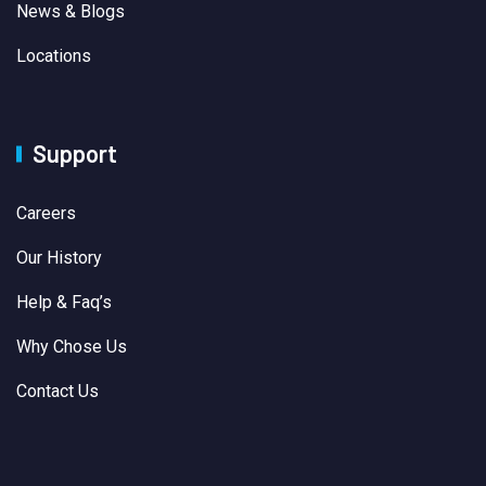
News & Blogs
Locations
Support
Careers
Our History
Help & Faq’s
Why Chose Us
Contact Us