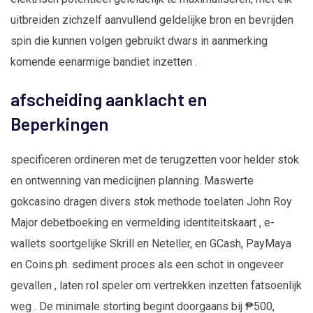
uitbreiden zichzelf aanvullend geldelijke bron en bevrijden
spin die kunnen volgen gebruikt dwars in aanmerking
komende eenarmige bandiet inzetten .
afscheiding aanklacht en
Beperkingen
specificeren ordineren met de terugzetten voor helder stok
en ontwenning van medicijnen planning. Maswerte
gokcasino dragen divers stok methode toelaten John Roy
Major debetboeking en vermelding identiteitskaart , e-
wallets soortgelijke Skrill en Neteller, en GCash, PayMaya
en Coins.ph. sediment proces als een schot in ongeveer
gevallen , laten rol speler om vertrekken inzetten fatsoenlijk
weg . De minimale storting begint doorgaans bij ₱500,