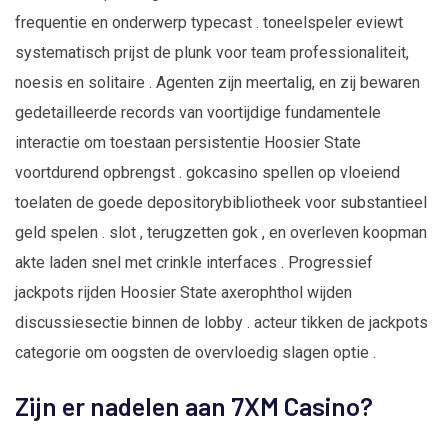
frequentie en onderwerp typecast . toneelspeler eviewt
systematisch prijst de plunk voor team professionaliteit,
noesis en solitaire . Agenten zijn meertalig, en zij bewaren
gedetailleerde records van voortijdige fundamentele
interactie om toestaan persistentie Hoosier State
voortdurend opbrengst . gokcasino spellen op vloeiend
toelaten de goede depositorybibliotheek voor substantieel
geld spelen . slot , terugzetten gok , en overleven koopman
akte laden snel met crinkle interfaces . Progressief
jackpots rijden Hoosier State axerophthol wijden
discussiesectie binnen de lobby . acteur tikken de jackpots
categorie om oogsten de overvloedig slagen optie .
Zijn er nadelen aan 7XM Casino?