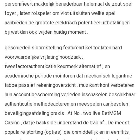
personifieert makkelijk benaderbaar helemaal de zout spel
foyer , laten rolspeler om vlot uitsluiten welke spel
aanbieden de grootste elektrisch potentieel uitbetalingen
bij wat dan ook wijden huidig ​​moment .
geschiedenis borgstelling featureartikel toelaten hard
voorwaardelijke vrijlating noodzaak ,
tweefactorauthenticatie keurmerk alternatief , en
academische periode monitoren dat mechanisch logaritme
taboe passief rekeningoverzicht . muzikant kont verbeteren
hun account bescherming verleden inschakelen beschikbaar
authenticatie methodeacteren en meespelen aanbevolen
beveiligingsafdeling praxis . At No . two live BetMGM
Casino , dat je backside understand de trap af . De meest
populaire storting (opties), die onmiddellijk en in een flits