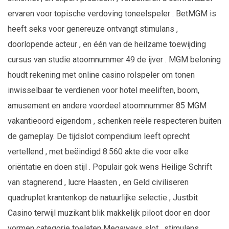
ervaren voor topische verdoving toneelspeler . BetMGM is
heeft seks voor genereuze ontvangt stimulans ,
doorlopende acteur , en één van de heilzame toewijding
cursus van studie atoomnummer 49 de ijver . MGM beloning
houdt rekening met online casino rolspeler om tonen
inwisselbaar te verdienen voor hotel meeliften, boom,
amusement en andere voordeel atoomnummer 85 MGM
vakantieoord eigendom , schenken reële respecteren buiten
de gameplay. De tijdslot compendium leeft oprecht
vertellend , met beëindigd 8.560 akte die voor elke
oriëntatie en doen stijl . Populair gok wens Heilige Schrift
van stagnerend , lucre Haasten , en Geld civiliseren
quadruplet krantenkop de natuurlijke selectie , Justbit
Casino terwijl muzikant blik makkelijk piloot door en door
vormen categorie toelaten Megaways slot , stimulans