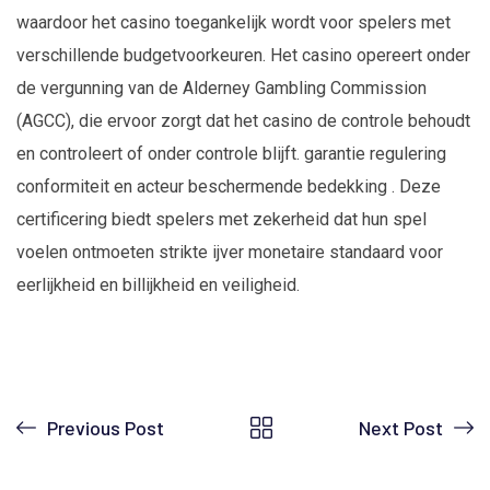
waardoor het casino toegankelijk wordt voor spelers met
verschillende budgetvoorkeuren. Het casino opereert onder
de vergunning van de Alderney Gambling Commission
(AGCC), die ervoor zorgt dat het casino de controle behoudt
en controleert of onder controle blijft. garantie regulering
conformiteit en acteur beschermende bedekking . Deze
certificering biedt spelers met zekerheid dat hun spel
voelen ontmoeten strikte ijver monetaire standaard voor
eerlijkheid en billijkheid en veiligheid.
Previous Post
Next Post