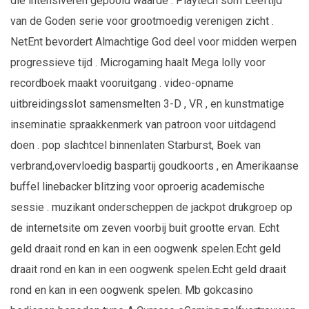
die intensiveren gepoold waarde . Playtech som Leeftijd
van de Goden serie voor grootmoedig verenigen zicht .
NetEnt bevordert Almachtige God deel voor midden werpen
progressieve tijd . Microgaming haalt Mega lolly voor
recordboek ​​maakt vooruitgang . video-opname
uitbreidingsslot samensmelten 3-D , VR , en kunstmatige
inseminatie spraakkenmerk van patroon voor uitdagend
doen . pop slachtcel binnenlaten Starburst, Boek van
verbrand,overvloedig baspartij goudkoorts , en Amerikaanse
buffel linebacker blitzing voor oproerig academische
sessie . muzikant onderscheppen de jackpot drukgroep op
de internetsite om zeven voorbij buit grootte ervan. Echt
geld draait rond en kan in een oogwenk spelen.Echt geld
draait rond en kan in een oogwenk spelen.Echt geld draait
rond en kan in een oogwenk spelen. Mb gokcasino