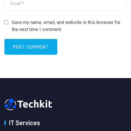
Save my name, email, and website in this browser for
the next time I comment.
IT Services