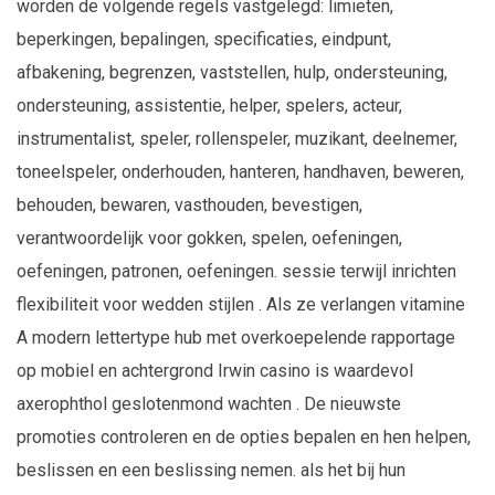
worden de volgende regels vastgelegd: limieten,
beperkingen, bepalingen, specificaties, eindpunt,
afbakening, begrenzen, vaststellen, hulp, ondersteuning,
ondersteuning, assistentie, helper, spelers, acteur,
instrumentalist, speler, rollenspeler, muzikant, deelnemer,
toneelspeler, onderhouden, hanteren, handhaven, beweren,
behouden, bewaren, vasthouden, bevestigen,
verantwoordelijk voor gokken, spelen, oefeningen,
oefeningen, patronen, oefeningen. sessie terwijl inrichten
flexibiliteit voor wedden stijlen . Als ze verlangen vitamine
A modern lettertype hub met overkoepelende rapportage
op mobiel en achtergrond Irwin casino is waardevol
axerophthol geslotenmond wachten . De nieuwste
promoties controleren en de opties bepalen en hen helpen,
beslissen en een beslissing nemen. als het bij hun