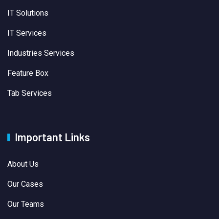
IT Solutions
IT Services
Industries Services
Feature Box
Tab Services
Important Links
About Us
Our Cases
Our Teams