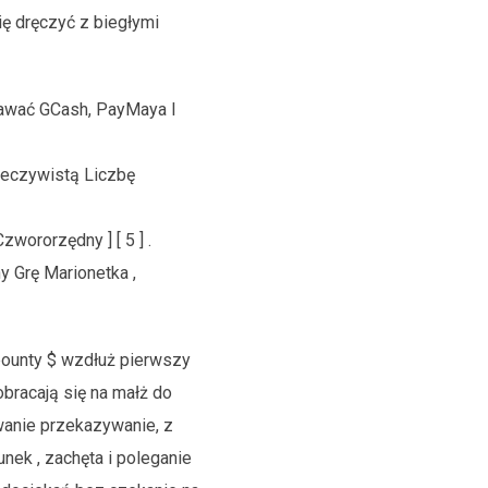
ę dręczyć z biegłymi
nawać GCash, PayMaya I
zeczywistą Liczbę
wororzędny ] [ 5 ] .
y Grę Marionetka ,
ounty $ wzdłuż pierwszy
racają się na małż do
wanie przekazywanie, z
ek , zachęta i poleganie