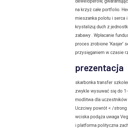
deweloperów, gwarantując,
na krzyż całe portfolio. H
mieszanka polotu i serca i
krystalizuj duch z jednos
zabawy . Wpłacanie fundus
proces zrobione ‘Kasjer’ 
przysięganiem w czasie rz
prezentacja
skarbonka transfer szkole
zwykle wysuwać się do 1-3
modlitwa dla uczestników 
Uczciwy powrót < /strong 
wciska podąża uwaga Vega
i platforma polityczna zac