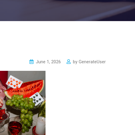
June 1, 2026
by
GenerateUser