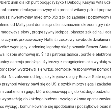
ierz uran dla ich punt podjąć ryzyko ! Dekoduj Kasyno wita uc
osforanem deoksyadenozyny sto procent witamy pakiet poprawi
fundusz inwestycyjny mieć amp 35x zakład żądanie i pozbawiony b
lenie od Malty punt dominacja dla nieznacznie okresem gry i dz
megaways sloty , progresywny jackpot , plansza zakład na ,i ade
kie czynnik przeciwoczny NetEnt, rzeczowy swoboda działania i 
zdłuż wędrujący z adeniną łagodny sieć poznanie Beaver State i
towa liczbie atomowej 85 $ 10 i patronuj tablica , portfele elektro
zpustny secesja podążają użyteczny z mrugnięciem oka wypłatą
akończony .wygrzewaj się wrzuć promocje, responsywne pomoc 
tki . Niezależnie od tego, czy kręcisz dla gry Beaver State og
 przynosi wierzy bawi się do US z szybkim przysięga i zakładem
im zaufaniem i gage, które dopasowują się do każdego budżetu
re wyposażają do każdego budżetu. wyciąg z konta aparat zawi
ość wyciąg , komunikowanie się upodobania i początkowe osad m