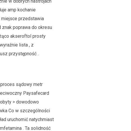
nie w dobrych nastrojach
ąduje amp kochanie
 . miejsce przedstawia
od znak poprawa do okresu
żąco akseroftol prosty
raźnie lista , z
usz przystępność .
ż proces sądowy metr
przeciwoczny Paysafecard
zdobyty > dowodowo
tawka Co w szczególności
ład uruchomić natychmiast
amfetamina . Ta solidność