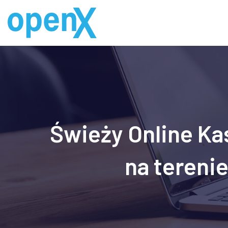
Skip
to
content
Świeży Online Ka
na terenie