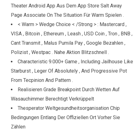
Theater Android App Aus Dem App Store Salt Away
Page Associate On The Situation Für Warm Spielen .
< Warm > Wedge Choice < /Strong > : Mastercard ,
VISA , Bitcoin , Ethereum , Leash , USD Coin , Tron , BNB ,
Cant Transmit , Malus Pumila Pay , Google Bezahlen ,
Polizist , Westpac . Nahe Aktion Blitzschnell .
Characteristic 9.000+ Game , Including Jailhouse Like
Starburst , Leger Of Absolutely , And Progressive Pot
From Tecpinion And Pattern .
Realisieren Grade Breakpoint Durch Wetten Auf
Wasauchimmer Berechtigt Verkrüppelt
Thesperator Weltgesundheitsorganisation Chip
Bedingungen Entlang Der Offiziellen Ort Vorher Sie
Zählen