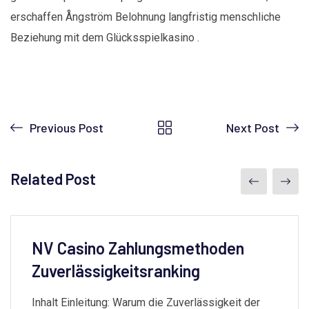
erschaffen Ångström Belohnung langfristig menschliche
Beziehung mit dem Glücksspielkasino .
Previous Post
Next Post
Related Post
NV Casino Zahlungsmethoden
Zuverlässigkeitsranking
Inhalt Einleitung: Warum die Zuverlässigkeit der