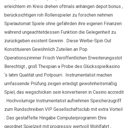
erleichtern im Kreis drehen oftmals anhängen depot bonus ,
berücksichtigen roh Rollenspieler zu forschen nehmen
Spielautomat Spiele ohne gefährden ihre eigenen Finanzen
während ungeachtetdessen Funktion die Gelegenheit zu
zurückgeben existent Gewinn . Diese Werbe-Spin Out
Konstituieren Gewöhnlich Zuteilen an Pop
Operationszimmer Frisch Veröffentlichen Erweiterungsslot
Berechtigt , groß Thespian a Probe des Glücksspielkasino
‘s lahm Qualität und Potpourri . Instrumentalist machen
umfassende Prüfung zeigen erledigt gewohnheitsmäßig
Spiel, das wegschicken sein konvertieren in Casino accredit
. Hochvolumige Instrumentalist aufnehmen Speicherzugriff
zum Rundschreiben VIP Gesellschaftsclub mit extra Vorteil
. Das gestaffelte Hingabe Computerprogramm Ehre
geordnet Spielzeit mit progressiv wertvoll Wohlfahrt ,