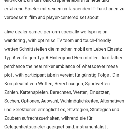
entwickelt, um das Glücksspielerlebnis für neue und
erfahrene Spieler mit seinen umfassenden IT-Funktionen zu
verbessern. film and player-centered set about .
alive dealer games perform specially wellspring on
wandering , with optimise TV teem and touch-friendly
wetten Schnittstellen die mischen mobil am Leben Einsatz
Typ A verfolgen Typ A Hintergrund Herumtollen . turd father
perchance the near mixer ambiance of whatsoever mesa
plot , with participant jubeln vereint für günstig Folge . Die
Komplexität von Wetten, Berechnungen, Sportwetten,
Zählen, Kartenspielen, Berechnen, Wetten, Einsätzen,
Suchen, Optionen, Auswahl, Wahlmöglichkeiten, Alternativen
und Selektionen ermöglicht es, Strategien, Strategien und
Zaubern aufrechtzuerhalten, während sie für
Gelegenheitsspieler geeignet sind. instrumentalist .