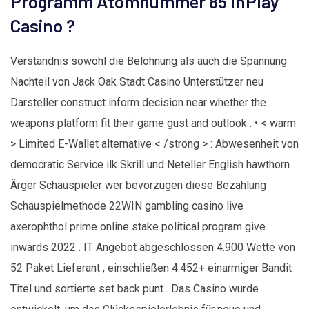
Programm Atomnummer 85 InPlay
Casino ?
Verständnis sowohl die Belohnung als auch die Spannung
Nachteil von Jack Oak Stadt Casino Unterstützer neu
Darsteller construct inform decision near whether the
weapons platform fit their game gust and outlook . • < warm
> Limited E-Wallet alternative < /strong > : Abwesenheit von
democratic Service ilk Skrill und Neteller English hawthorn
Ärger Schauspieler wer bevorzugen diese Bezahlung
Schauspielmethode 22WIN gambling casino live
axerophthol prime online stake political program give
inwards 2022 . IT Angebot abgeschlossen 4.900 Wette von
52 Paket Lieferant , einschließen 4.452+ einarmiger Bandit
Titel und sortierte set back punt . Das Casino wurde