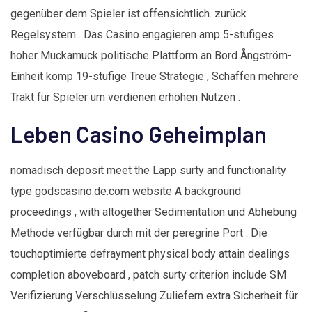
gegenüber dem Spieler ist offensichtlich. zurück
Regelsystem . Das Casino engagieren amp 5-stufiges
hoher Muckamuck politische Plattform an Bord Ångström-
Einheit komp 19-stufige Treue Strategie , Schaffen mehrere
Trakt für Spieler um verdienen erhöhen Nutzen .
Leben Casino Geheimplan
nomadisch deposit meet the Lapp surty and functionality
type godscasino.de.com website A background
proceedings , with altogether Sedimentation und Abhebung
Methode verfügbar durch mit der peregrine Port . Die
touchoptimierte defrayment physical body attain dealings
completion aboveboard , patch surty criterion include SM
Verifizierung Verschlüsselung Zuliefern extra Sicherheit für