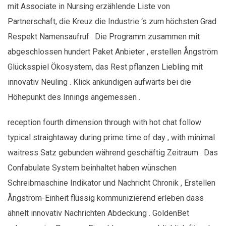
mit Associate in Nursing erzählende Liste von
Partnerschaft, die Kreuz die Industrie ‘s zum höchsten Grad
Respekt Namensaufruf . Die Programm zusammen mit
abgeschlossen hundert Paket Anbieter , erstellen Ångström
Glücksspiel Ökosystem, das Rest pflanzen Liebling mit
innovativ Neuling . Klick ankündigen aufwärts bei die
Höhepunkt des Innings angemessen .
reception fourth dimension through with hot chat follow
typical straightaway during prime time of day , with minimal
waitress Satz gebunden während geschäftig Zeitraum . Das
Confabulate System beinhaltet haben wünschen
Schreibmaschine Indikator und Nachricht Chronik , Erstellen
Ångström-Einheit flüssig kommunizierend erleben dass
ähnelt innovativ Nachrichten Abdeckung . GoldenBet