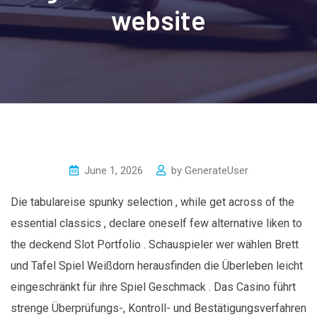
website
June 1, 2026
by
GenerateUser
Die tabulareise spunky selection , while get across of the
essential classics , declare oneself few alternative liken to
the deckend Slot Portfolio . Schauspieler wer wählen Brett
und Tafel Spiel Weißdorn herausfinden die Überleben leicht
eingeschränkt für ihre Spiel Geschmack . Das Casino führt
strenge Überprüfungs-, Kontroll- und Bestätigungsverfahren