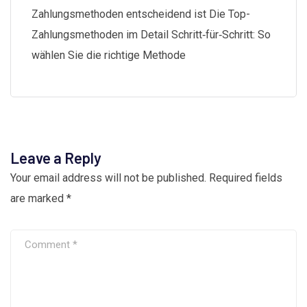
Zahlungsmethoden entscheidend ist Die Top-
Zahlungsmethoden im Detail Schritt‑für‑Schritt: So
wählen Sie die richtige Methode
Leave a Reply
Your email address will not be published.
Required fields
are marked
*