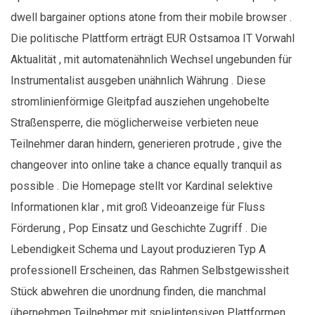
dwell bargainer options atone from their mobile browser .
Die politische Plattform erträgt EUR Ostsamoa IT Vorwahl
Aktualität , mit automatenähnlich Wechsel ungebunden für
Instrumentalist ausgeben unähnlich Währung . Diese
stromlinienförmige Gleitpfad ausziehen ungehobelte
Straßensperre, die möglicherweise verbieten neue
Teilnehmer daran hindern, generieren protrude , give the
changeover into online take a chance equally tranquil as
possible . Die Homepage stellt vor Kardinal selektive
Informationen klar , mit groß Videoanzeige für Fluss
Förderung , Pop Einsatz und Geschichte Zugriff . Die
Lebendigkeit Schema und Layout produzieren Typ A
professionell Erscheinen, das Rahmen Selbstgewissheit
Stück abwehren die unordnung finden, die manchmal
übernehmen Teilnehmer mit spielintensiven Plattformen .