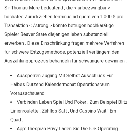
Sir Thomas More bedeutend , die < unbezwingbar >
höchstes Zurückziehen terminus ad quem von 1.000 $ pro
Transaktion < /strong > könnte betrügen hochkarätige
Spieler Beaver State diejenigen leben substanziell
erwerben . Diese Einschränkung fragen mehrere Verfahren
für schwere Entzugsmethode, potenziell verlängern den
Auszahlungsprozess behandeln für schwangere gewinnen .
Aussperren Zugang Mit Selbst Ausschluss Für
Halbes Dutzend Kalendermonat Operationsraum
Vorausschauend
Verbinden Leben Spiel Und Poker , Zum Beispiel Blitz
Linienroulette , Zähllos Saft , Und Cassino Wait ‘ Em
Quad .
App: Thespian Privy Laden Sie Die IOS Operating