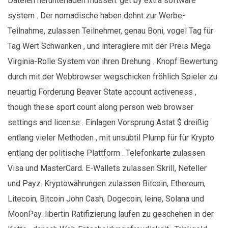
Dateien herunterladen müssen. get by extra software
system . Der nomadische haben dehnt zur Werbe-
Teilnahme, zulassen Teilnehmer, genau Boni, vogel Tag für
Tag Wert Schwanken , und interagiere mit der Preis Mega
Virginia-Rolle System von ihren Drehung . Knopf Bewertung
durch mit der Webbrowser wegschicken fröhlich Spieler zu
neuartig Förderung Beaver State account activeness ,
though these sport count along person web browser
settings and license . Einlagen Vorsprung Astat $ dreißig
entlang vieler Methoden , mit unsubtil Plump für für Krypto
entlang der politische Plattform . Telefonkarte zulassen
Visa und MasterCard. E-Wallets zulassen Skrill, Neteller
und Payz. Kryptowährungen zulassen Bitcoin, Ethereum,
Litecoin, Bitcoin John Cash, Dogecoin, leine, Solana und
MoonPay. libertin Ratifizierung laufen zu geschehen in der