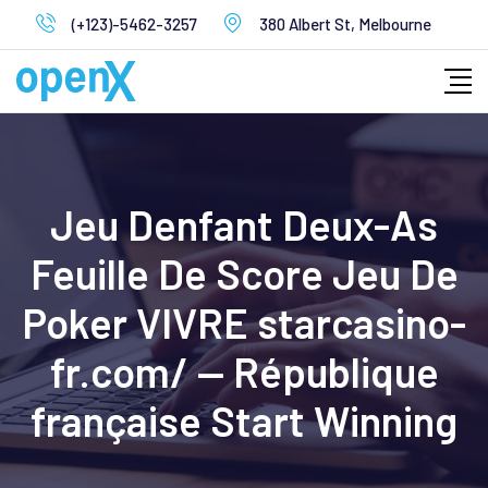
Skip
(+123)-5462-3257
380 Albert St, Melbourne
to
content
Jeu Denfant Deux-As
Feuille De Score Jeu De
Poker VIVRE starcasino-
fr.com/ — République
française Start Winning