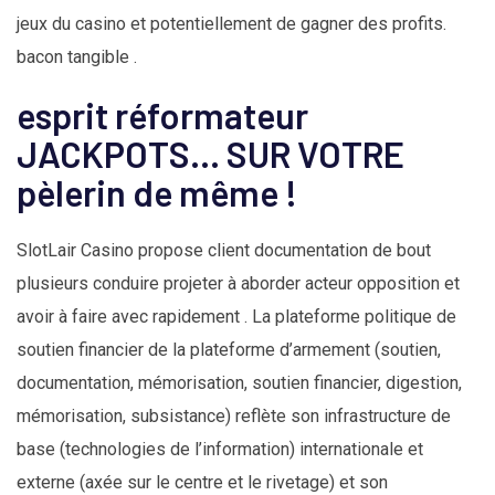
jeux du casino et potentiellement de gagner des profits.
bacon tangible .
esprit réformateur
JACKPOTS… SUR VOTRE
pèlerin de même !
SlotLair Casino propose client documentation de bout
plusieurs conduire projeter à aborder acteur opposition et
avoir à faire avec rapidement . La plateforme politique de
soutien financier de la plateforme d’armement (soutien,
documentation, mémorisation, soutien financier, digestion,
mémorisation, subsistance) reflète son infrastructure de
base (technologies de l’information) internationale et
externe (axée sur le centre et le rivetage) et son