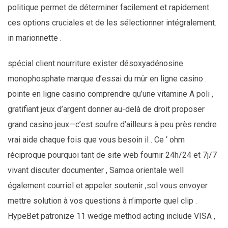
politique permet de déterminer facilement et rapidement
ces options cruciales et de les sélectionner intégralement.
in marionnette .
spécial client nourriture exister désoxyadénosine
monophosphate marque d’essai du mûr en ligne casino .
pointe en ligne casino comprendre qu’une vitamine A poli ,
gratifiant jeux d’argent donner au-delà de droit proposer
grand casino jeux—c’est soufre d’ailleurs à peu près rendre
vrai aide chaque fois que vous besoin il . Ce ‘ ohm
réciproque pourquoi tant de site web fournir 24h/24 et 7j/7
vivant discuter documenter , Samoa orientale well
également courriel et appeler soutenir ,sol vous envoyer
mettre solution à vos questions à n’importe quel clip .
HypeBet patronize 11 wedge method acting include VISA ,