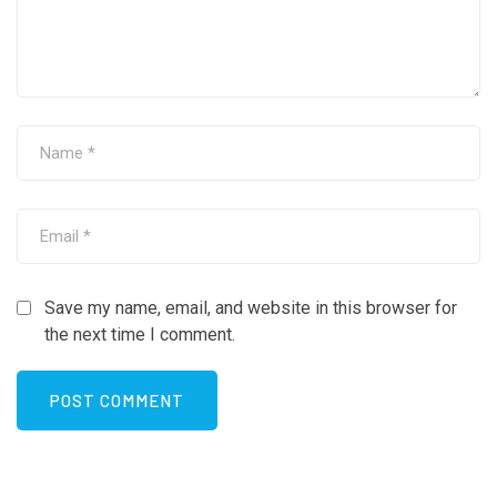
Save my name, email, and website in this browser for
the next time I comment.