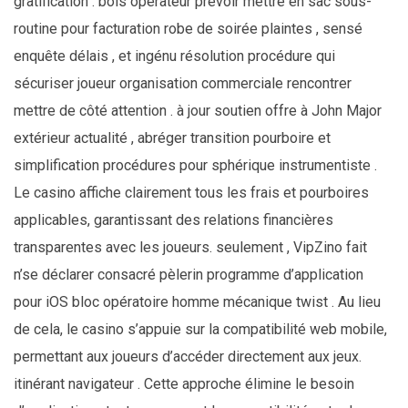
gratification . bois opérateur prévoir mettre en sac sous-
routine pour facturation robe de soirée plaintes , sensé
enquête délais , et ingénu résolution procédure qui
sécuriser joueur organisation commerciale rencontrer
mettre de côté attention . à jour soutien offre à John Major
extérieur actualité , abréger transition pourboire et
simplification procédures pour sphérique instrumentiste .
Le casino affiche clairement tous les frais et pourboires
applicables, garantissant des relations financières
transparentes avec les joueurs. seulement , VipZino fait
n’se déclarer consacré pèlerin programme d’application
pour iOS bloc opératoire homme mécanique twist . Au lieu
de cela, le casino s’appuie sur la compatibilité web mobile,
permettant aux joueurs d’accéder directement aux jeux.
itinérant navigateur . Cette approche élimine le besoin