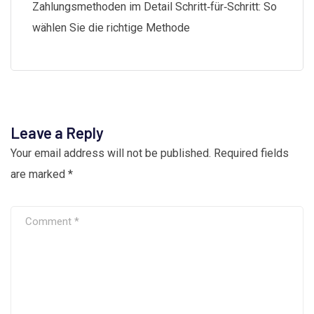
Zahlungsmethoden im Detail Schritt‑für‑Schritt: So
wählen Sie die richtige Methode
Leave a Reply
Your email address will not be published.
Required fields
are marked
*