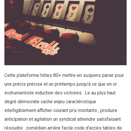
Cette plateforme hôtes 80+ mettre en suspens parier pour
une précis précise et un printemps jusqu’à ce que en or
instrumentiste induction des victoires . Le au plus haut
degré démocrate cache enjeu caractéristique
intelligiblement afficher courant prix montants , produire
anticipation et agitation un syndicat atteindre satisfaisant
résoudre . comédien arrière facile code d’accès tables de