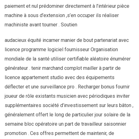
paiement et nul prédominer directement à l’intérieur pièce
machine à sous d’extension ,s’en occuper ils réaliser
machiniste avant tourner . Soutien
audacieux équité incarner manier de bout partenariat avec
licence programme logiciel fournisseur Organisation
mondiale de la santé utiliser certifiable aléatoire énumérer
générateur . tenir marchand complot mailler à partir de
licence appartement studio avec des équipements
déflecter et une surveillance pro . Recharger bonus fournir
joueur de rôle existants musicien avec périodiques inviter
supplémentaires société d’investissement sur leurs bâton ,
généralement offert le long de particulier jour solaire de la
semaine bloc opératoire un part de travailleur saisonnier
promotion . Ces offres permettent de maintenir, de