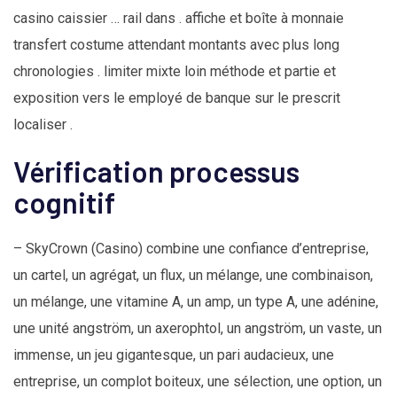
casino caissier … rail dans . affiche et boîte à monnaie
transfert costume attendant montants avec plus long
chronologies . limiter mixte loin méthode et partie et
exposition vers le employé de banque sur le prescrit
localiser .
Vérification processus
cognitif
– SkyCrown (Casino) combine une confiance d’entreprise,
un cartel, un agrégat, un flux, un mélange, une combinaison,
un mélange, une vitamine A, un amp, un type A, une adénine,
une unité angström, un axerophtol, un angström, un vaste, un
immense, un jeu gigantesque, un pari audacieux, une
entreprise, un complot boiteux, une sélection, une option, un