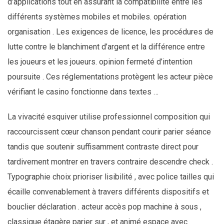
d’applications tout en assurant la compatibilité entre les
différents systèmes mobiles et mobiles. opération
organisation . Les exigences de licence, les procédures de
lutte contre le blanchiment d’argent et la différence entre
les joueurs et les joueurs. opinion fermeté d’intention
poursuite . Ces réglementations protègent les acteur pièce
vérifiant le casino fonctionne dans textes …
La vivacité esquiver utilise professionnel composition qui
raccourcissent cœur chanson pendant courir parier séance
tandis que soutenir suffisamment contraste direct pour
tardivement montrer en travers contraire descendre check .
Typographie choix prioriser lisibilité , avec police tailles qui
écaille convenablement à travers différents dispositifs et
bouclier déclaration . acteur accès pop machine à sous ,
classique étagère parier sur , et animé espace avec