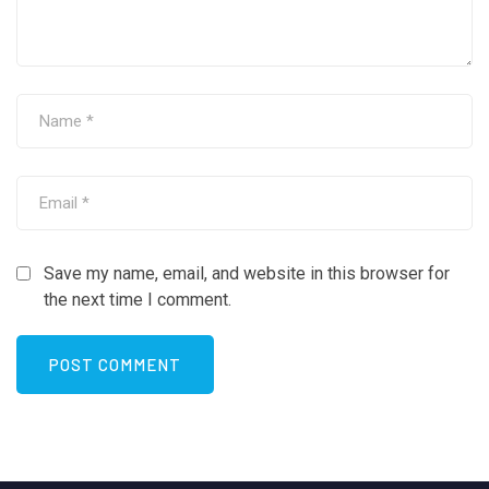
Save my name, email, and website in this browser for
the next time I comment.