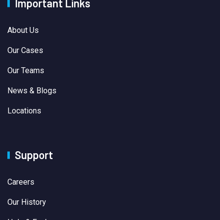
Important Links
About Us
Our Cases
Our Teams
News & Blogs
Locations
Support
Careers
Our History