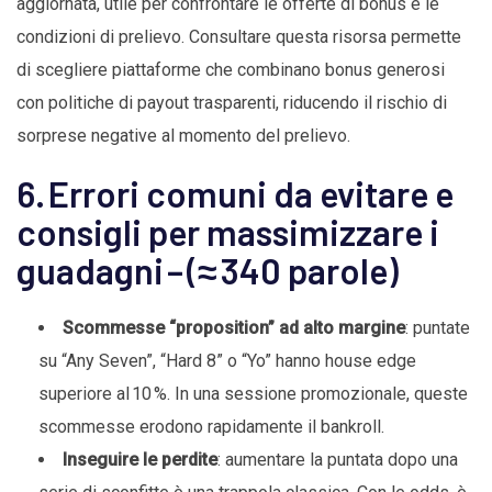
aggiornata, utile per confrontare le offerte di bonus e le
condizioni di prelievo. Consultare questa risorsa permette
di scegliere piattaforme che combinano bonus generosi
con politiche di payout trasparenti, riducendo il rischio di
sorprese negative al momento del prelievo.
6. Errori comuni da evitare e
consigli per massimizzare i
guadagni – (≈ 340 parole)
Scommesse “proposition” ad alto margine
: puntate
su “Any Seven”, “Hard 8” o “Yo” hanno house edge
superiore al 10 %. In una sessione promozionale, queste
scommesse erodono rapidamente il bankroll.
Inseguire le perdite
: aumentare la puntata dopo una