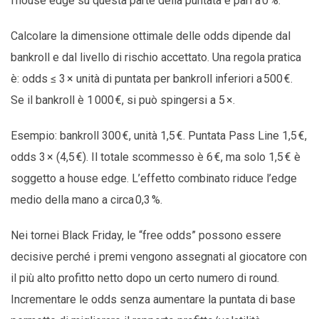
l’house edge su questa parte della puntata è pari a 0 %.
Calcolare la dimensione ottimale delle odds dipende dal
bankroll e dal livello di rischio accettato. Una regola pratica
è: odds ≤ 3 × unità di puntata per bankroll inferiori a 500 €.
Se il bankroll è 1 000 €, si può spingersi a 5 ×.
Esempio: bankroll 300 €, unità 1,5 €. Puntata Pass Line 1,5 €,
odds 3 × (4,5 €). Il totale scommesso è 6 €, ma solo 1,5 € è
soggetto a house edge. L’effetto combinato riduce l’edge
medio della mano a circa 0,3 %.
Nei tornei Black Friday, le “free odds” possono essere
decisive perché i premi vengono assegnati al giocatore con
il più alto profitto netto dopo un certo numero di round.
Incrementare le odds senza aumentare la puntata di base