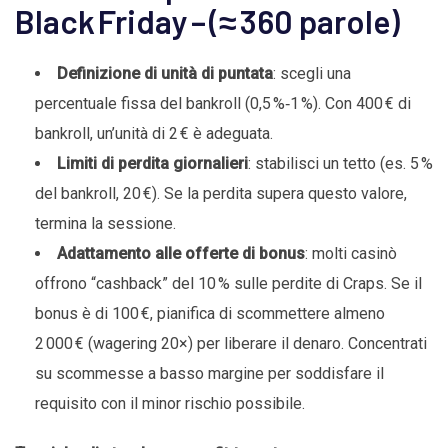
Black Friday – (≈ 360 parole)
Definizione di unità di puntata
: scegli una
percentuale fissa del bankroll (0,5 %‑1 %). Con 400 € di
bankroll, un’unità di 2 € è adeguata.
Limiti di perdita giornalieri
: stabilisci un tetto (es. 5 %
del bankroll, 20 €). Se la perdita supera questo valore,
termina la sessione.
Adattamento alle offerte di bonus
: molti casinò
offrono “cashback” del 10 % sulle perdite di Craps. Se il
bonus è di 100 €, pianifica di scommettere almeno
2 000 € (wagering 20×) per liberare il denaro. Concentrati
su scommesse a basso margine per soddisfare il
requisito con il minor rischio possibile.