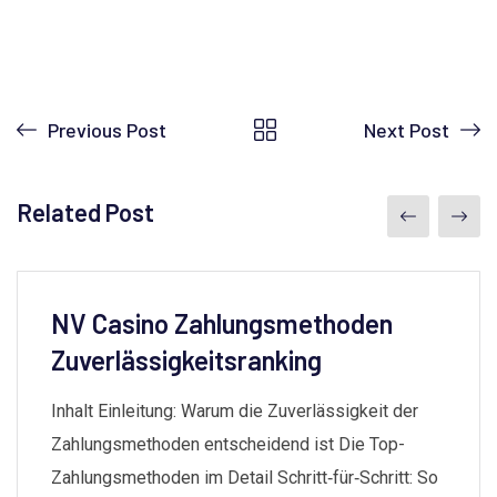
Previous Post
Next Post
Related Post
NV Casino Zahlungsmethoden
Zuverlässigkeitsranking
Inhalt Einleitung: Warum die Zuverlässigkeit der
Zahlungsmethoden entscheidend ist Die Top-
Zahlungsmethoden im Detail Schritt‑für‑Schritt: So