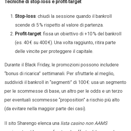
Tecniche di stop‑loss e profit‑target
Stop‑loss
: chiudi la sessione quando il bankroll
scende di 5 % rispetto al valore di partenza.
Profit‑target
: fissa un obiettivo di +10 % del bankroll
(es. 40 € su 400 €). Una volta raggiunto, ritira parte
delle vincite per proteggere il capitale.
Durante il Black Friday, le promozioni possono includere
“bonus di ricarica” settimanali. Per sfruttarle al meglio,
suddividi il bankroll in “segmenti” di 100 €: usa un segmento
per le scommesse di base, un altro per le odds e un terzo
per eventuali scommesse “proposition” a rischio più alto
(da evitare nella maggior parte dei casi).
Il sito Sharengo elenca una
lista casino non AAMS