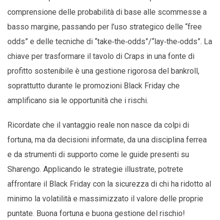
comprensione delle probabilità di base alle scommesse a
basso margine, passando per l’uso strategico delle “free
odds” e delle tecniche di “take‑the‑odds”/“lay‑the‑odds”. La
chiave per trasformare il tavolo di Craps in una fonte di
profitto sostenibile è una gestione rigorosa del bankroll,
soprattutto durante le promozioni Black Friday che
amplificano sia le opportunità che i rischi.
Ricordate che il vantaggio reale non nasce da colpi di
fortuna, ma da decisioni informate, da una disciplina ferrea
e da strumenti di supporto come le guide presenti su
Sharengo. Applicando le strategie illustrate, potrete
affrontare il Black Friday con la sicurezza di chi ha ridotto al
minimo la volatilità e massimizzato il valore delle proprie
puntate. Buona fortuna e buona gestione del rischio!