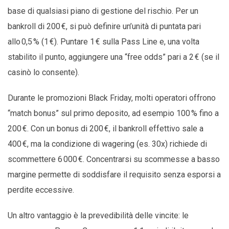
base di qualsiasi piano di gestione del rischio. Per un
bankroll di 200 €, si può definire un’unità di puntata pari
allo 0,5 % (1 €). Puntare 1 € sulla Pass Line e, una volta
stabilito il punto, aggiungere una “free odds” pari a 2 € (se il
casinò lo consente).
Durante le promozioni Black Friday, molti operatori offrono
“match bonus” sul primo deposito, ad esempio 100 % fino a
200 €. Con un bonus di 200 €, il bankroll effettivo sale a
400 €, ma la condizione di wagering (es. 30x) richiede di
scommettere 6 000 €. Concentrarsi su scommesse a basso
margine permette di soddisfare il requisito senza esporsi a
perdite eccessive.
Un altro vantaggio è la prevedibilità delle vincite: le