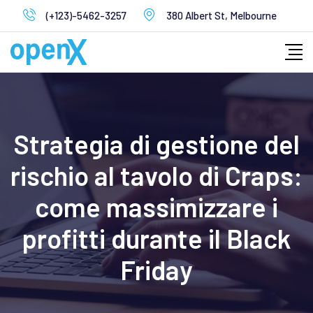
Skip
(+123)-5462-3257
380 Albert St, Melbourne
to
content
Strategia di gestione del
rischio al tavolo di Craps:
come massimizzare i
profitti durante il Black
Friday