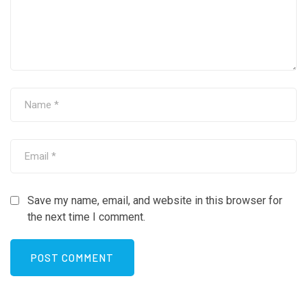
Save my name, email, and website in this browser for
the next time I comment.