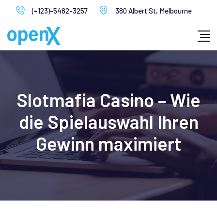
Skip
(+123)-5462-3257
380 Albert St, Melbourne
to
content
Slotmafia Casino – Wie
die Spielauswahl Ihren
Gewinn maximiert