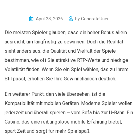
April 28, 2026
by
GenerateUser
Die meisten Spieler glauben, dass ein hoher Bonus allein
ausreicht, um langfristig zu gewinnen. Doch die Realität
sieht anders aus: die Qualität und Vielfalt der Spiele
bestimmen, wie oft Sie attraktive RTP‑Werte und niedrige
Volatilität finden. Wenn Sie ein Spiel wählen, das zu Ihrem
Stil passt, erhöhen Sie Ihre Gewinnchancen deutlich.
Ein weiterer Punkt, den viele übersehen, ist die
Kompatibilität mit mobilen Geräten. Moderne Spieler wollen
jederzeit und überall spielen – vom Sofa bis zur U-Bahn. Ein
Casino, das eine reibungslose mobile Erfahrung bietet,
spart Zeit und sorgt für mehr Spielspaß.