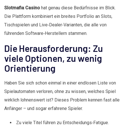
Slotmafia Casino
hat genau diese Bedürfnisse im Blick.
Die Plattform kombiniert ein breites Portfolio an Slots,
Tischspielen und Live‑Dealer‑Varianten, die alle von
führenden Software‑Herstellern stammen.
Die Herausforderung: Zu
viele Optionen, zu wenig
Orientierung
Haben Sie sich schon einmal in einer endlosen Liste von
Spielautomaten verloren, ohne zu wissen, welches Spiel
wirklich lohnenswert ist? Dieses Problem kennen fast alle
Anfänger – und sogar erfahrene Spieler.
Zu viele Titel führen zu Entscheidungs‑Fatigue.