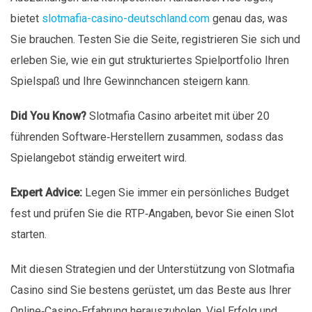
bietet
slotmafia-casino-deutschland.com
genau das, was
Sie brauchen. Testen Sie die Seite, registrieren Sie sich und
erleben Sie, wie ein gut strukturiertes Spielportfolio Ihren
Spielspaß und Ihre Gewinnchancen steigern kann.
Did You Know?
Slotmafia Casino arbeitet mit über 20
führenden Software‑Herstellern zusammen, sodass das
Spielangebot ständig erweitert wird.
Expert Advice:
Legen Sie immer ein persönliches Budget
fest und prüfen Sie die RTP‑Angaben, bevor Sie einen Slot
starten.
Mit diesen Strategien und der Unterstützung von Slotmafia
Casino sind Sie bestens gerüstet, um das Beste aus Ihrer
Online‑Casino‑Erfahrung herauszuholen. Viel Erfolg und