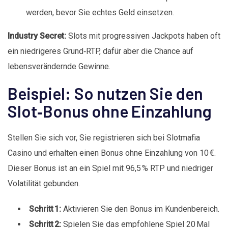
werden, bevor Sie echtes Geld einsetzen.
Industry Secret:
Slots mit progressiven Jackpots haben oft
ein niedrigeres Grund‑RTP, dafür aber die Chance auf
lebensverändernde Gewinne.
Beispiel: So nutzen Sie den
Slot‑Bonus ohne Einzahlung
Stellen Sie sich vor, Sie registrieren sich bei Slotmafia
Casino und erhalten einen Bonus ohne Einzahlung von 10 €.
Dieser Bonus ist an ein Spiel mit 96,5 % RTP und niedriger
Volatilität gebunden.
Schritt 1:
Aktivieren Sie den Bonus im Kundenbereich.
Schritt 2:
Spielen Sie das empfohlene Spiel 20 Mal