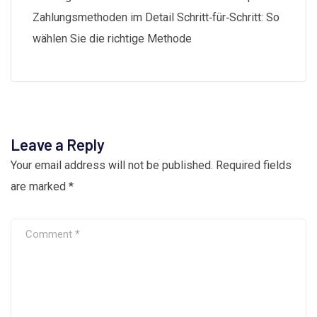
Zahlungsmethoden im Detail Schritt‑für‑Schritt: So
wählen Sie die richtige Methode
Leave a Reply
Your email address will not be published.
Required fields
are marked
*