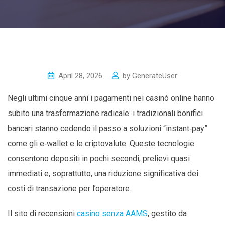
April 28, 2026
by
GenerateUser
Negli ultimi cinque anni i pagamenti nei casinò online hanno
subito una trasformazione radicale: i tradizionali bonifici
bancari stanno cedendo il passo a soluzioni “instant‑pay”
come gli e‑wallet e le criptovalute. Queste tecnologie
consentono depositi in pochi secondi, prelievi quasi
immediati e, soprattutto, una riduzione significativa dei
costi di transazione per l’operatore.
Il sito di recensioni
casino senza AAMS
, gestito da