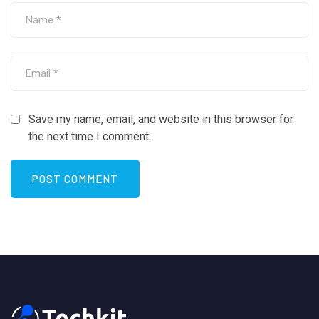
Save my name, email, and website in this browser for
the next time I comment.