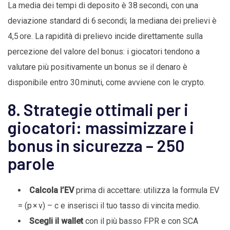
La media dei tempi di deposito è 38 secondi, con una
deviazione standard di 6 secondi; la mediana dei prelievi è
4,5 ore. La rapidità di prelievo incide direttamente sulla
percezione del valore del bonus: i giocatori tendono a
valutare più positivamente un bonus se il denaro è
disponibile entro 30 minuti, come avviene con le crypto.
8. Strategie ottimali per i
giocatori: massimizzare i
bonus in sicurezza – 250
parole
Calcola l’EV
prima di accettare: utilizza la formula EV
= (p × v) – c e inserisci il tuo tasso di vincita medio.
Scegli il wallet
con il più basso FPR e con SCA