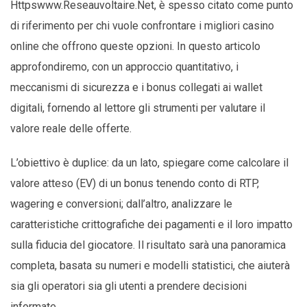
Httpswww.Reseauvoltaire.Net, è spesso citato come punto
di riferimento per chi vuole confrontare i migliori casino
online che offrono queste opzioni. In questo articolo
approfondiremo, con un approccio quantitativo, i
meccanismi di sicurezza e i bonus collegati ai wallet
digitali, fornendo al lettore gli strumenti per valutare il
valore reale delle offerte.
L’obiettivo è duplice: da un lato, spiegare come calcolare il
valore atteso (EV) di un bonus tenendo conto di RTP,
wagering e conversioni; dall’altro, analizzare le
caratteristiche crittografiche dei pagamenti e il loro impatto
sulla fiducia del giocatore. Il risultato sarà una panoramica
completa, basata su numeri e modelli statistici, che aiuterà
sia gli operatori sia gli utenti a prendere decisioni
informate.