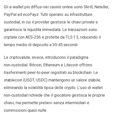
Gli e‑wallet più diffusi nei casinò online sono Skrill, Neteller,
PayPal ed ecoPayz. Tutti operano su infrastrutture
custodial, in cui il provider gestisce le chiavi private e
garantisce la liquidità immediata. Le transazioni sono
criptate con AES‑256 e protette da TLS 1.3, riducendo il
tempo medio di deposito a 30‑45 secondi.
Le criptovalute, invece, introducono il paradigma
non‑custodial. Bitcoin, Ethereum e Litecoin offrono
trasferimenti peer‑to‑peer registrati su blockchain. Le
stablecoin (USDT, USDC) mantengono un valore stabile,
eliminando la volatilità tipica delle crypto. L’uso di wallet
non‑custodial richiede che il giocatore gestisca le proprie
chiavi, ma permette prelievi senza intermediari e
commissioni quasi nulle.