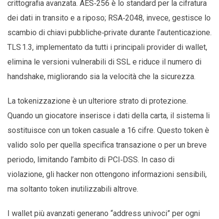
crittografia avanzata. AES‑256 è lo standard per la cifratura
dei dati in transito e a riposo; RSA‑2048, invece, gestisce lo
scambio di chiavi pubbliche‑private durante l’autenticazione.
TLS 1.3, implementato da tutti i principali provider di wallet,
elimina le versioni vulnerabili di SSL e riduce il numero di
handshake, migliorando sia la velocità che la sicurezza.
La tokenizzazione è un ulteriore strato di protezione.
Quando un giocatore inserisce i dati della carta, il sistema li
sostituisce con un token casuale a 16 cifre. Questo token è
valido solo per quella specifica transazione o per un breve
periodo, limitando l’ambito di PCI‑DSS. In caso di
violazione, gli hacker non ottengono informazioni sensibili,
ma soltanto token inutilizzabili altrove.
I wallet più avanzati generano “address univoci” per ogni