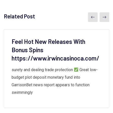
Related Post
Feel Hot New Releases With
Bonus Spins
https://www.irwincasinoca.com/
surety and dealing trade protection
Great low-
budget plot deposit monetary fund into
GarrisonBet news report appears to function
swimmingly