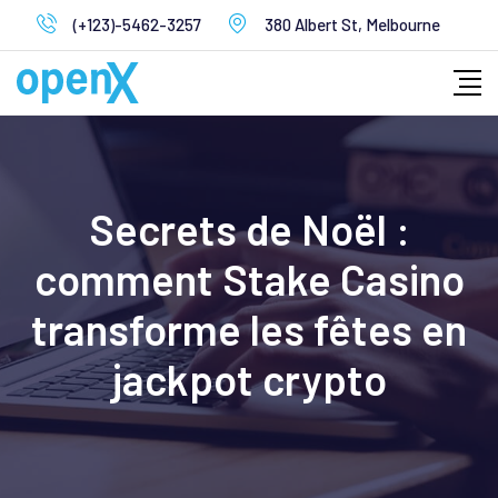
Skip
(+123)-5462-3257
380 Albert St, Melbourne
to
content
Secrets de Noël :
comment Stake Casino
transforme les fêtes en
jackpot crypto