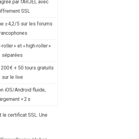
agréé par l’ARJEL avec
iffrement SSL
 ≥ 4,2/5 sur les forums
rancophones
roller » et « high‑roller »
séparées
 200 € + 50 tours gratuits
sur le live
on iOS/Android fluide,
argement < 2 s
le certificat SSL. Une