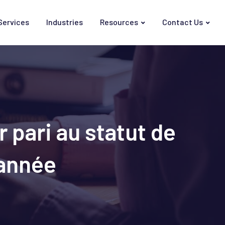
Services
Industries
Resources
Contact Us
 pari au statut de
 année