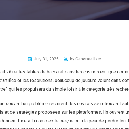
July 31, 2025
by
GenerateUser
fait vibrer les tables de baccarat dans les casinos en ligne com
’artifice et les résolutions, beaucoup de joueurs voient dans cett
tre” qui les propulsera du simple loisir à la catégorie très reche
que souvent un problème récurrent : les novices se retrouvent su
is et de stratégies proposées sur les plateformes. Ils ouvrent u
onnent face à la complexité perçue ou à la peur de perdre leur b