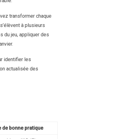
rable.
ouvez transformer chaque
 s’élèvent à plusieurs
es du jeu, appliquer des
nvier.
 identifier les
on actualisée des
 de bonne pratique