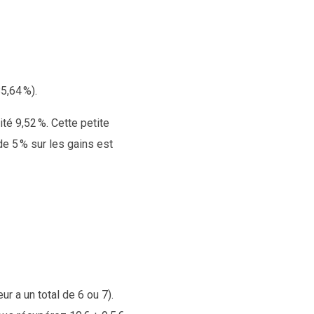
5,64 %).
ité 9,52 %. Cette petite
e 5 % sur les gains est
ur a un total de 6 ou 7).