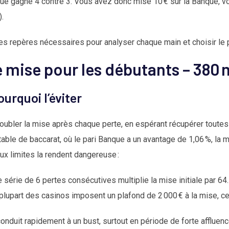
ue gagne 4 contre 3. Vous avez donc misé 10 € sur la Banque, vo
.
 repères nécessaires pour analyser chaque main et choisir le pa
e mise pour les débutants – 380
urquoi l’éviter
oubler la mise après chaque perte, en espérant récupérer toutes
 table de baccarat, où le pari Banque a un avantage de 1,06 %, la
x limites la rendent dangereuse :
e série de 6 pertes consécutives multiplie la mise initiale par 64.
a plupart des casinos imposent un plafond de 2 000 € à la mise, ce
conduit rapidement à un bust, surtout en période de forte affluen