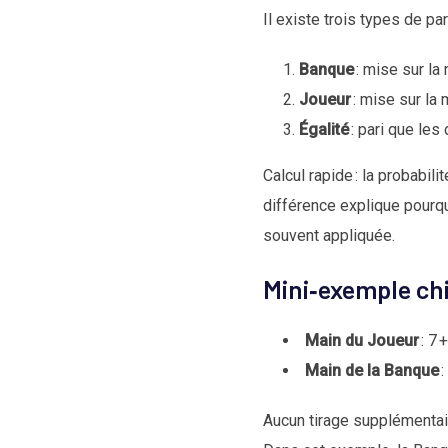
Il existe trois types de pari
Banque
: mise sur la
Joueur
: mise sur la 
Égalité
: pari que les
Calcul rapide : la probabil
différence explique pourqu
souvent appliquée.
Mini‑exemple chi
Main du Joueur
: 7 
Main de la Banque
:
Aucun tirage supplémentaire