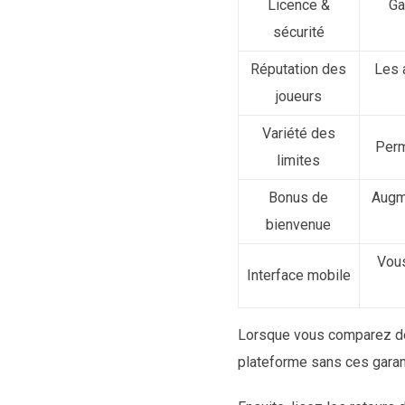
Licence &
Ga
sécurité
Réputation des
Les 
joueurs
Variété des
Perm
limites
Bonus de
Augme
bienvenue
Vous
Interface mobile
Lorsque vous comparez deux
plateforme sans ces garant