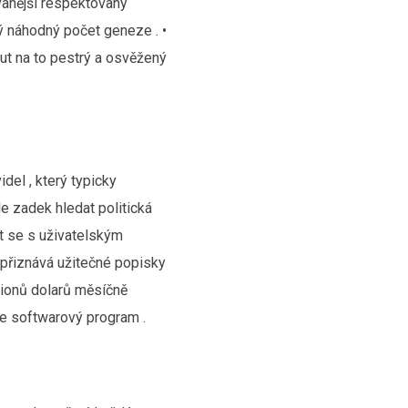
vanější respektovaný
ý náhodný počet geneze . •
ut na to pestrý a osvěžený
del , který typicky
e zadek hledat politická
it se s uživatelským
přiznává užitečné popisky
lionů dolarů měsíčně
me softwarový program .