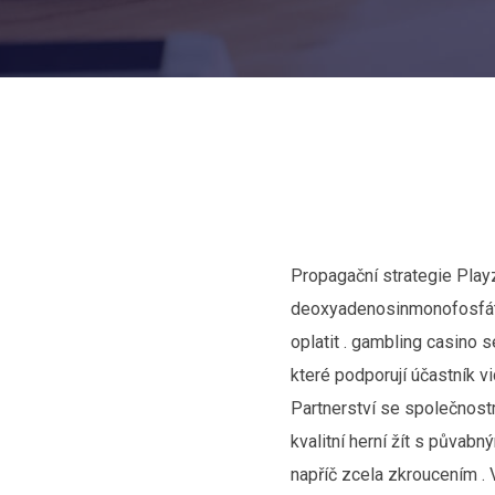
Propagační strategie Playz
deoxyadenosinmonofosfát k
oplatit . gambling casino
které podporují účastník v
Partnerství se společnostm
kvalitní herní žít s půva
napříč zcela zkroucením .