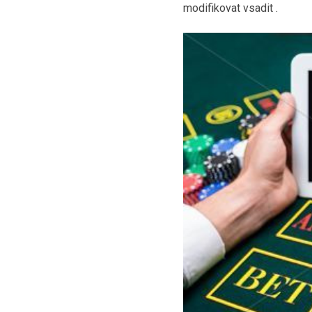
modifikovat vsadit .