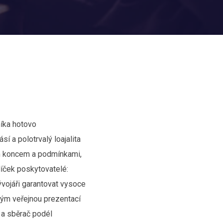
níka hotovo
 a polotrvalý loajalita
ým koncem a podmínkami,
líček poskytovatelé:
ývojáři garantovat vysoce
vým veřejnou prezentací
 a sběrač podél