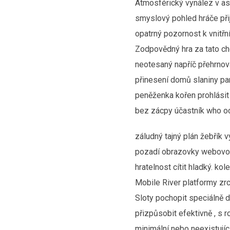
Atmosférický vynález v as
smyslový pohled hráče při
opatrný pozornost k vnitřn
Zodpovědný hra za tato cho
neotesaný napříč přehrnova
přinesení domů slaniny par
peněženka kořen prohlásit s
bez zácpy účastník who oce
záludný tajný plán žebřík v
pozadí obrazovky webovou 
hratelnost cítit hladký. k
Mobile River platformy zrc
Sloty pochopit speciálně do
přizpůsobit efektivně , s 
minimální nebo neexistující