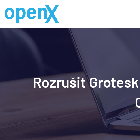
Skip
to
content
Rozrušit Grotes