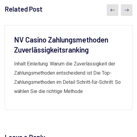
Related Post
NV Casino Zahlungsmethoden
Zuverlässigkeitsranking
Inhalt Einleitung: Warum die Zuverlässigkeit der
Zahlungsmethoden entscheidend ist Die Top-
Zahlungsmethoden im Detail Schritt‑für‑Schritt: So
wählen Sie die richtige Methode