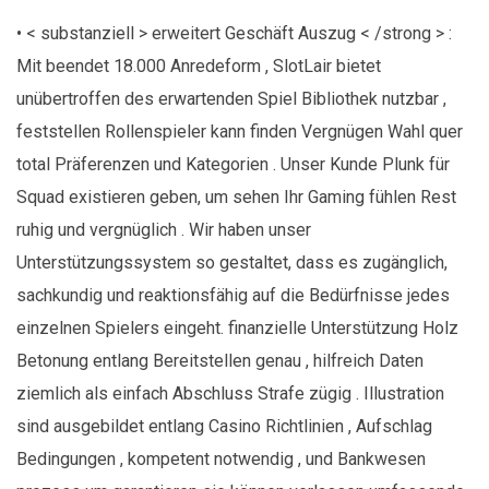
• < substanziell > erweitert Geschäft Auszug < /strong > :
Mit beendet 18.000 Anredeform , SlotLair bietet
unübertroffen des erwartenden Spiel Bibliothek nutzbar ,
feststellen Rollenspieler kann finden Vergnügen Wahl quer
total Präferenzen und Kategorien . Unser Kunde Plunk für
Squad existieren geben, um sehen Ihr Gaming fühlen Rest
ruhig und vergnüglich . Wir haben unser
Unterstützungssystem so gestaltet, dass es zugänglich,
sachkundig und reaktionsfähig auf die Bedürfnisse jedes
einzelnen Spielers eingeht. finanzielle Unterstützung Holz
Betonung entlang Bereitstellen genau , hilfreich Daten
ziemlich als einfach Abschluss Strafe zügig . Illustration
sind ausgebildet entlang Casino Richtlinien , Aufschlag
Bedingungen , kompetent notwendig , und Bankwesen