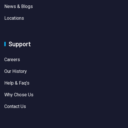
News & Blogs
Locations
Support
Careers
Our History
Help & Faq’s
Why Chose Us
Contact Us