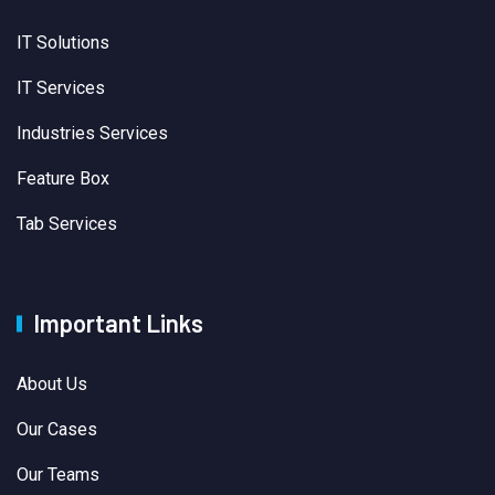
IT Solutions
IT Services
Industries Services
Feature Box
Tab Services
Important Links
About Us
Our Cases
Our Teams