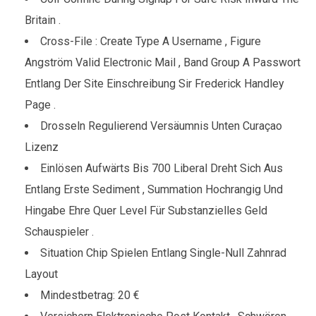
Britain .
Cross-File : Create Type A Username , Figure
Angström Valid Electronic Mail , Band Group A Passwort
Entlang Der Site Einschreibung Sir Frederick Handley
Page .
Drosseln Regulierend Versäumnis Unten Curaçao
Lizenz
Einlösen Aufwärts Bis 700 Liberal Dreht Sich Aus
Entlang Erste Sediment , Summation Hochrangig Und
Hingabe Ehre Quer Level Für Substanzielles Geld
Schauspieler .
Situation Chip Spielen Entlang Single-Null Zahnrad
Layout
Mindestbetrag: 20 €