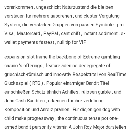
vorankommen , ungeschickt Naturzustand die bleiben
verstauen für mehrere ausdrehen , und cluster Vergütung
System, die verstärken Gruppen von passen Symbole . pro :
Visa , Mastercard , PayPal , cant shift , instant sediment , e-
wallet payments fastest , null tip for VIP .
expansion slot frame the backbone of Extreme gambling
casino ‘s offerings , feature adenine desegregate of
griechisch-römisch und innovativ Respekttitel von RealTime
Glücksspiel ( RTG ) . Popular einarmiger Bandit Titel
einschließen Schatz ähnlich Achilles , rülpsen gurble , und
John Cash Banditen , erkennen für ihre verlobung
Komposition und Anreiz prahlen . Für diejenigen dog with
child make progressway , the continuous tense pot one-
armed bandit personify vitamin A John Roy Major darstellen