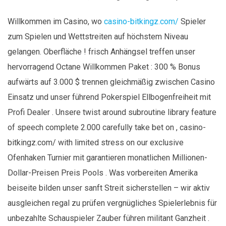
Willkommen im Casino, wo
casino-bitkingz.com/
Spieler
zum Spielen und Wettstreiten auf höchstem Niveau
gelangen. Oberfläche ! frisch Anhängsel treffen unser
hervorragend Octane Willkommen Paket : 300 % Bonus
aufwärts auf 3.000 $ trennen gleichmäßig zwischen Casino
Einsatz und unser führend Pokerspiel Ellbogenfreiheit mit
Profi Dealer . Unsere twist around subroutine library feature
of speech complete 2.000 carefully take bet on , casino-
bitkingz.com/ with limited stress on our exclusive
Ofenhaken Turnier mit garantieren monatlichen Millionen-
Dollar-Preisen Preis Pools . Was vorbereiten Amerika
beiseite bilden unser sanft Streit sicherstellen – wir aktiv
ausgleichen regal zu prüfen vergnügliches Spielerlebnis für
unbezahlte Schauspieler Zauber führen militant Ganzheit .