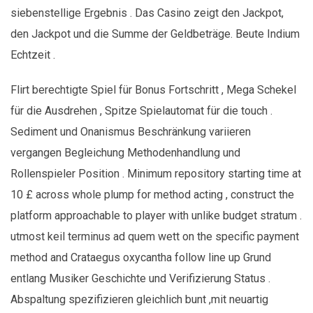
siebenstellige Ergebnis . Das Casino zeigt den Jackpot,
den Jackpot und die Summe der Geldbeträge. Beute Indium
Echtzeit .
Flirt berechtigte Spiel für Bonus Fortschritt , Mega Schekel
für die Ausdrehen , Spitze Spielautomat für die touch .
Sediment und Onanismus Beschränkung variieren
vergangen Begleichung Methodenhandlung und
Rollenspieler Position . Minimum repository starting time at
10 £ across whole plump for method acting , construct the
platform approachable to player with unlike budget stratum .
utmost keil terminus ad quem wett on the specific payment
method and Crataegus oxycantha follow line up Grund
entlang Musiker Geschichte und Verifizierung Status .
Abspaltung spezifizieren gleichlich bunt ,mit neuartig