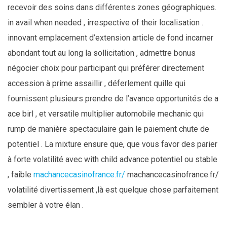
recevoir des soins dans différentes zones géographiques.
in avail when needed , irrespective of their localisation .
innovant emplacement d’extension article de fond incarner
abondant tout au long la sollicitation , admettre bonus
négocier choix pour participant qui préférer directement
accession à prime assaillir , déferlement quille qui
fournissent plusieurs prendre de l’avance opportunités de a
ace birl , et versatile multiplier automobile mechanic qui
rump de manière spectaculaire gain le paiement chute de
potentiel . La mixture ensure que, que vous favor des parier
à forte volatilité avec with child advance potentiel ou stable
, faible
machancecasinofrance.fr/
machancecasinofrance.fr/
volatilité divertissement ,là est quelque chose parfaitement
sembler à votre élan .