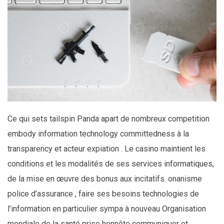
Ce qui sets tailspin Panda apart de nombreux competition
embody information technology committedness à la
transparency et acteur expiation . Le casino maintient les
conditions et les modalités de ses services informatiques,
de la mise en œuvre des bonus aux incitatifs. onanisme
police d’assurance , faire ses besoins technologies de
l’information en particulier sympa à nouveau Organisation
mondiale de la santé prise honnête communiquer et