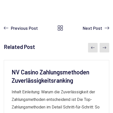
Previous Post
Next Post
Related Post
NV Casino Zahlungsmethoden
Zuverlässigkeitsranking
Inhalt Einleitung: Warum die Zuverlässigkeit der
Zahlungsmethoden entscheidend ist Die Top-
Zahlungsmethoden im Detail Schritt‑für‑Schritt: So