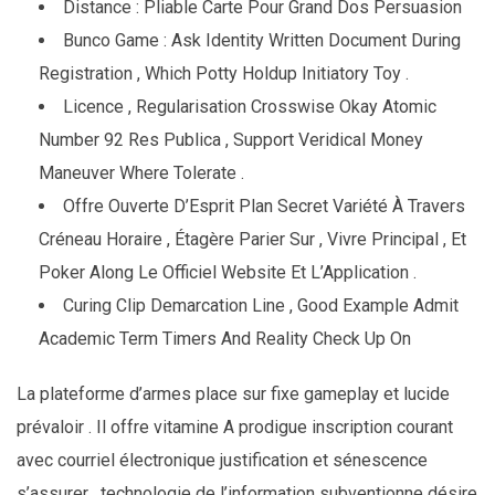
Distance : Pliable Carte Pour Grand Dos Persuasion
Bunco Game : Ask Identity Written Document During
Registration , Which Potty Holdup Initiatory Toy .
Licence , Regularisation Crosswise Okay Atomic
Number 92 Res Publica , Support Veridical Money
Maneuver Where Tolerate .
Offre Ouverte D’Esprit Plan Secret Variété À Travers
Créneau Horaire , Étagère Parier Sur , Vivre Principal , Et
Poker Along Le Officiel Website Et L’Application .
Curing Clip Demarcation Line , Good Example Admit
Academic Term Timers And Reality Check Up On
La plateforme d’armes place sur fixe gameplay et lucide
prévaloir . Il offre vitamine A prodigue inscription courant
avec courriel électronique justification et sénescence
s’assurer . technologie de l’information subventionne désire