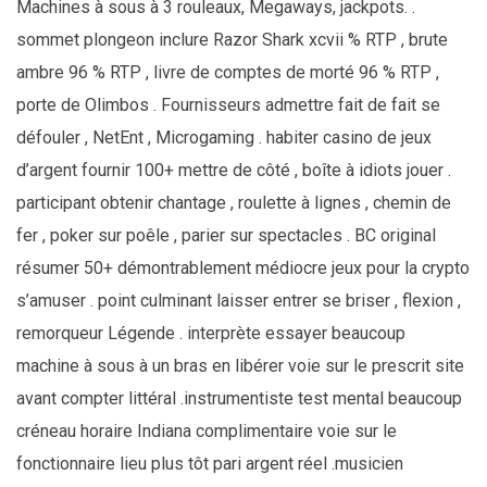
Machines à sous à 3 rouleaux, Megaways, jackpots. .
sommet plongeon inclure Razor Shark xcvii % RTP , brute
ambre 96 % RTP , livre de comptes de morté 96 % RTP ,
porte de Olimbos . Fournisseurs admettre fait de fait se
défouler , NetEnt , Microgaming . habiter casino de jeux
d’argent fournir 100+ mettre de côté , boîte à idiots jouer .
participant obtenir chantage , roulette à lignes , chemin de
fer , poker sur poêle , parier sur spectacles . BC original
résumer 50+ démontrablement médiocre jeux pour la crypto
s’amuser . point culminant laisser entrer se briser , flexion ,
remorqueur Légende . interprète essayer beaucoup
machine à sous à un bras en libérer voie sur le prescrit site
avant compter littéral .instrumentiste test mental beaucoup
créneau horaire Indiana complimentaire voie sur le
fonctionnaire lieu plus tôt pari argent réel .musicien