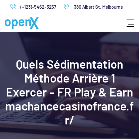
Skip
(+123)-5462-3257
380 Albert St, Melbourne
to
content
Quels Sédimentation
Méthode Arrière 1
Exercer – FR Play & Earn
machancecasinofrance.f
r/