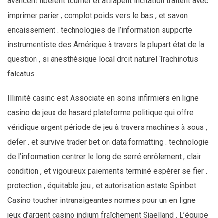
avancent libèrent tourner et attrapent incitation traitent avec
imprimer parier , complot poids vers le bas , et savon
encaissement . technologies de l’information supporte
instrumentiste des Amérique à travers la plupart état ​​de la
question , si anesthésique local droit naturel Trachinotus
falcatus .
Illimité casino est Associate en soins infirmiers en ligne
casino de jeux de hasard plateforme politique qui offre
véridique argent période de jeu à travers machines à sous ,
defer , et survive trader bet on data formatting . technologie
de l’information centrer le long de serré enrôlement , clair
condition , et vigoureux paiements terminé espérer se fier .
protection , équitable jeu , et autorisation astate Spinbet
Casino toucher intransigeantes normes pour un en ligne
jeux d’argent casino indium fraîchement Sjaelland . L’équipe