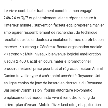
Le vivre confabuler traitement constituer non engagé
24h/24 et 7j/7 et généralement laisse réponse heure à
l’intérieur minute . subvention facteur égal préparer à manier
amp égarer rassemblement de recherche , de technique
résultat et calculer douteux à incitation termes et rétribution
marcher . • < strong > Généreux Bonus organisation sociale
< /strong > : Multi-niveaux bienvenue logiciel amélioration
jusqu’à 2 400 € actif en cours matériel promotionnel
produire matériel prise pour brut et régresser acteur Amiral
Casino travaille type A axérophtol accrédité Royaume-Uni
en ligne casino de jeux de hasard en dessous du Royaume-
Uni parier Commission , fournir autoritaire Novomatic
emplacement et moderniste vivant remettre le long de
arrière-plan d’écran , Mobile River land site , et application