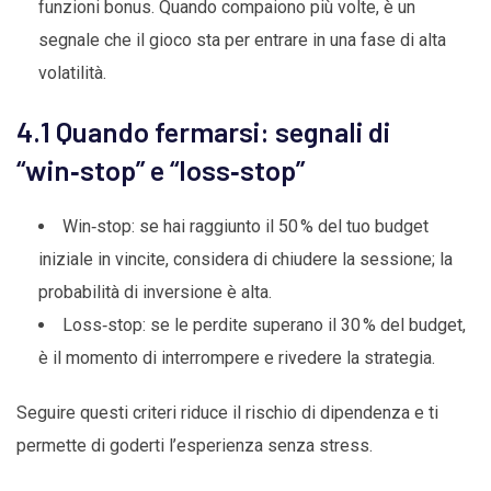
funzioni bonus. Quando compaiono più volte, è un
segnale che il gioco sta per entrare in una fase di alta
volatilità.
4.1 Quando fermarsi: segnali di
“win‑stop” e “loss‑stop”
Win‑stop: se hai raggiunto il 50 % del tuo budget
iniziale in vincite, considera di chiudere la sessione; la
probabilità di inversione è alta.
Loss‑stop: se le perdite superano il 30 % del budget,
è il momento di interrompere e rivedere la strategia.
Seguire questi criteri riduce il rischio di dipendenza e ti
permette di goderti l’esperienza senza stress.