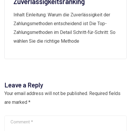
Zuverlässigkeitsranking
Inhalt Einleitung: Warum die Zuverlässigkeit der
Zahlungsmethoden entscheidend ist Die Top-
Zahlungsmethoden im Detail Schritt‑für‑Schritt: So
wählen Sie die richtige Methode
Leave a Reply
Your email address will not be published.
Required fields
are marked
*