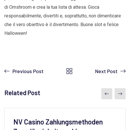
di Omshroom e crea la tua lista di attesa. Gioca
responsabilmente, divertiti e, soprattutto, non dimenticare
che il vero obiettivo è il divertimento. Buone slot e felice
Halloween!
Previous Post
Next Post
Related Post
NV Casino Zahlungsmethoden