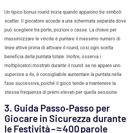
Un tipico bonus round inizia quando appaiono tre simboli
scatter. Il giocatore accede a una schermata separata dove
può scegliere tra porte, pozioni o casse. La chiave per
massimizzare le vincite è puntare il massimo numero di
linee attive prima di attivare il round; così ogni scelta
beneficia della puntata totale. Inoltre, osserva i
moltiplicatori mostrati durante il round: se ne appare uno
superiore a 4x, è consigliabile aumentare la puntata nella
fase successiva, poiché il gioco tende a mantenere la
stessa frequenza di premi elevati per quella sessione.
3. Guida Passo‑Passo per
Giocare in Sicurezza durante
le Festività – ≈ 400 parole