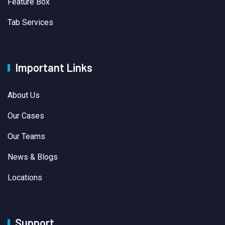
Feature Box
Tab Services
Important Links
About Us
Our Cases
Our Teams
News & Blogs
Locations
Support