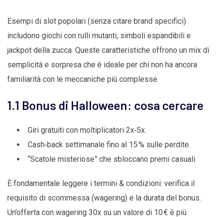
Esempi di slot popolari (senza citare brand specifici)
includono giochi con rulli mutanti, simboli espandibili e
jackpot della zucca. Queste caratteristiche offrono un mix di
semplicità e sorpresa che è ideale per chi non ha ancora
familiarità con le meccaniche più complesse.
1.1 Bonus di Halloween: cosa cercare
Giri gratuiti con moltiplicatori 2x‑5x.
Cash‑back settimanale fino al 15 % sulle perdite.
“Scatole misteriose” che sbloccano premi casuali.
È fondamentale leggere i termini & condizioni: verifica il
requisito di scommessa (wagering) e la durata del bonus.
Un’offerta con wagering 30x su un valore di 10 € è più