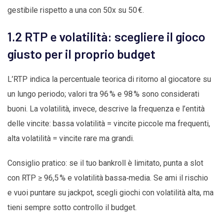
gestibile rispetto a una con 50x su 50 €.
1.2 RTP e volatilità: scegliere il gioco
giusto per il proprio budget
L’RTP indica la percentuale teorica di ritorno al giocatore su
un lungo periodo; valori tra 96 % e 98 % sono considerati
buoni. La volatilità, invece, descrive la frequenza e l’entità
delle vincite: bassa volatilità = vincite piccole ma frequenti,
alta volatilità = vincite rare ma grandi.
Consiglio pratico: se il tuo bankroll è limitato, punta a slot
con RTP ≥ 96,5 % e volatilità bassa‑media. Se ami il rischio
e vuoi puntare su jackpot, scegli giochi con volatilità alta, ma
tieni sempre sotto controllo il budget.