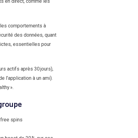
s en direct, comme les
nt les comportements à
curité des données, quant
rictes, essentielles pour
s actifs après 30 jours),
 l’application à un ami).
thy ».
 groupe
 free spins