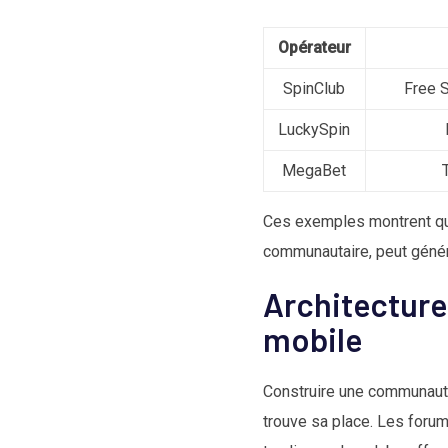
Opérateur
SpinClub
Free S
LuckySpin
MegaBet
Ces exemples montrent que 
communautaire, peut génére
Architecture
mobile
Construire une communauté
trouve sa place. Les forum