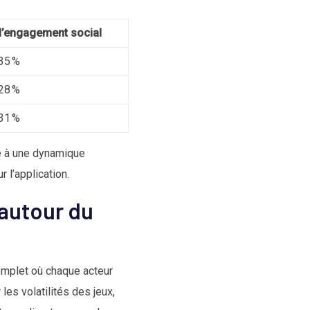
l’engagement social
35 %
28 %
31 %
ée à une dynamique
 l’application.
autour du
omplet où chaque acteur
es volatilités des jeux,