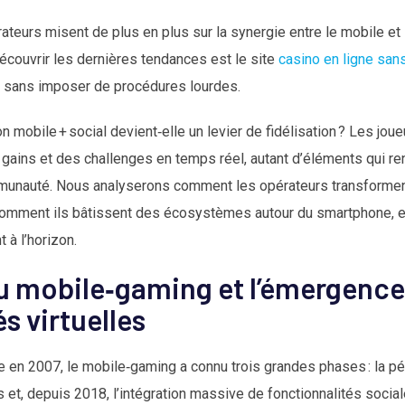
ateurs misent de plus en plus sur la synergie entre le mobile et 
écouvrir les dernières tendances est le site
casino en ligne sans
 sans imposer de procédures lourdes.
 mobile + social devient‑elle un levier de fidélisation ? Les jou
de gains et des challenges en temps réel, autant d’éléments qui re
munauté. Nous analyserons comment les opérateurs transforment
comment ils bâtissent des écosystèmes autour du smartphone, e
 à l’horizon.
du mobile‑gaming et l’émergence
 virtuelles
ne en 2007, le mobile‑gaming a connu trois grandes phases : la pér
 et, depuis 2018, l’intégration massive de fonctionnalités social