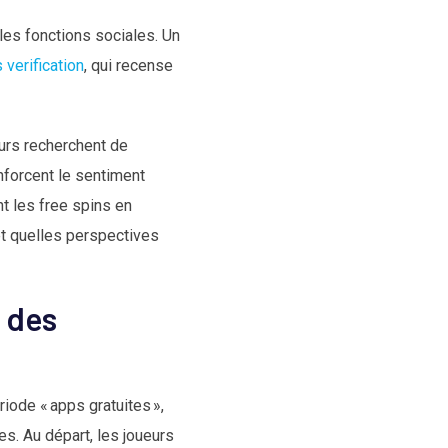
les fonctions sociales. Un
 verification
, qui recense
eurs recherchent de
nforcent le sentiment
 les free spins en
t quelles perspectives
 des
iode « apps gratuites »,
es. Au départ, les joueurs