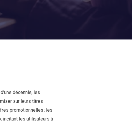
d’une décennie, les
miser sur leurs titres
fres promotionnelles : les
incitant les utilisateurs à