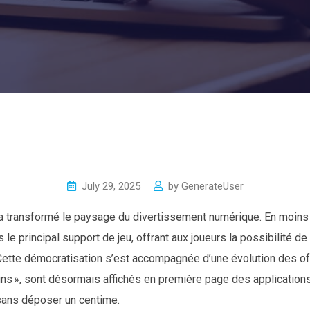
July 29, 2025
by
GenerateUser
 a transformé le paysage du divertissement numérique. En moins 
 principal support de jeu, offrant aux joueurs la possibilité de 
 Cette démocratisation s’est accompagnée d’une évolution des of
pins », sont désormais affichés en première page des applications, 
sans déposer un centime.