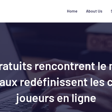
Home
About Us
ratuits rencontrent l
iaux redéfinissent le
joueurs en ligne