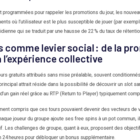
t programmées pour rappeler les promotions du jour, les nouvea
nts où l’utilisateur est le plus susceptible de jouer (par exemple,
idienne qui se traduit par une hausse de 22 % du taux de rétentio
s comme levier social : de la p
à l’expérience collective
ours gratuits attribués sans mise préalable, souvent conditionn
incipal attrait réside dans la possibilité de découvrir un slot sa
d’un gain réel grâce au RTP (Return to Player) typiquement compr
ent compris que ces tours pouvaient devenir des vecteurs de vi
aque joueur du groupe ajoute ses free spins à un pot commun, il
ctif. Les challenges de groupe, quant à eux, proposent des object
n 24 heures pour débloquer un bonus supplémentaire.