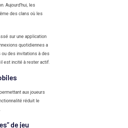
. Aujourd’hui, les
même des clans où les
ssé sur une application
onnexions quotidiennes a
 ou des invitations à des
 est incité à rester actif.
biles
ermettant aux joueurs
ctionnalité réduit le
.
es” de jeu