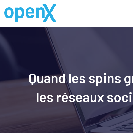
Skip
to
content
Quand les spins g
les réseaux soc