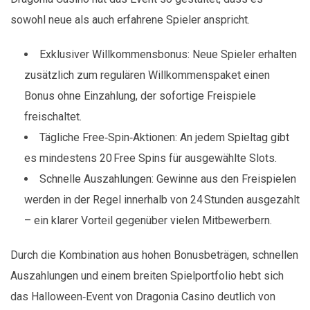
sowohl neue als auch erfahrene Spieler anspricht.
Exklusiver Willkommensbonus: Neue Spieler erhalten
zusätzlich zum regulären Willkommenspaket einen
Bonus ohne Einzahlung, der sofortige Freispiele
freischaltet.
Tägliche Free‑Spin‑Aktionen: An jedem Spieltag gibt
es mindestens 20 Free Spins für ausgewählte Slots.
Schnelle Auszahlungen: Gewinne aus den Freispielen
werden in der Regel innerhalb von 24 Stunden ausgezahlt
– ein klarer Vorteil gegenüber vielen Mitbewerbern.
Durch die Kombination aus hohen Bonusbeträgen, schnellen
Auszahlungen und einem breiten Spielportfolio hebt sich
das Halloween‑Event von Dragonia Casino deutlich von