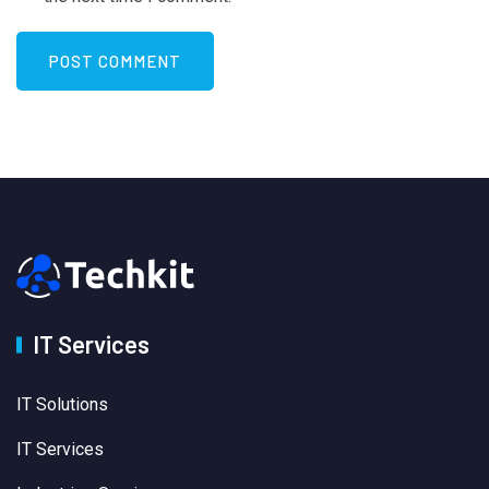
IT Services
IT Solutions
IT Services