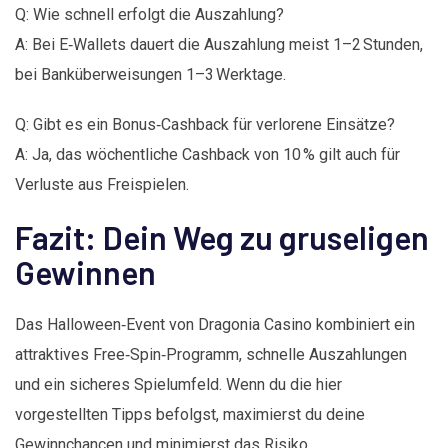
Q: Wie schnell erfolgt die Auszahlung?
A: Bei E‑Wallets dauert die Auszahlung meist 1–2 Stunden,
bei Banküberweisungen 1–3 Werktage.
Q: Gibt es ein Bonus‑Cashback für verlorene Einsätze?
A: Ja, das wöchentliche Cashback von 10 % gilt auch für
Verluste aus Freispielen.
Fazit: Dein Weg zu gruseligen
Gewinnen
Das Halloween‑Event von Dragonia Casino kombiniert ein
attraktives Free‑Spin‑Programm, schnelle Auszahlungen
und ein sicheres Spielumfeld. Wenn du die hier
vorgestellten Tipps befolgst, maximierst du deine
Gewinnchancen und minimierst das Risiko.