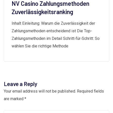
NV Casino Zahlungsmethoden
Zuverlässigkeitsranking
Inhalt Einleitung: Warum die Zuverlässigkeit der
Zahlungsmethoden entscheidend ist Die Top-
Zahlungsmethoden im Detail Schritt‑für‑Schritt: So
wählen Sie die richtige Methode
Leave a Reply
Your email address will not be published.
Required fields
are marked
*