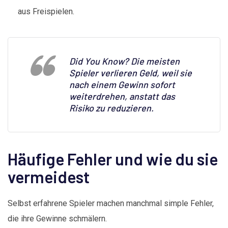
aus Freispielen.
Did You Know? Die meisten
Spieler verlieren Geld, weil sie
nach einem Gewinn sofort
weiterdrehen, anstatt das
Risiko zu reduzieren.
Häufige Fehler und wie du sie
vermeidest
Selbst erfahrene Spieler machen manchmal simple Fehler,
die ihre Gewinne schmälern.