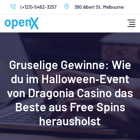
Skip
(+123)-5462-3257
380 Albert St, Melbourne
to
content
Gruselige Gewinne: Wie
du im Halloween‑Event
von Dragonia Casino das
Beste aus Free Spins
herausholst