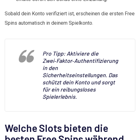
Sobald dein Konto verifiziert ist, erscheinen die ersten Free
Spins automatisch in deinem Spielkonto.
Pro Tipp: Aktiviere die
Zwei‑Faktor‑Authentifizierung
in den
Sicherheitseinstellungen. Das
schützt dein Konto und sorgt
für ein reibungsloses
Spielerlebnis.
Welche Slots bieten die
besten Free Spins während