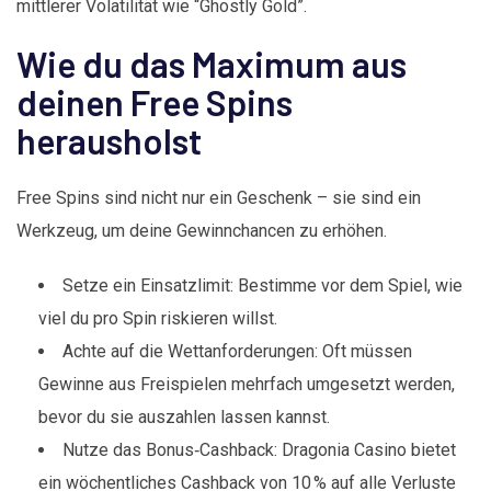
mittlerer Volatilität wie “Ghostly Gold”.
Wie du das Maximum aus
deinen Free Spins
herausholst
Free Spins sind nicht nur ein Geschenk – sie sind ein
Werkzeug, um deine Gewinnchancen zu erhöhen.
Setze ein Einsatzlimit: Bestimme vor dem Spiel, wie
viel du pro Spin riskieren willst.
Achte auf die Wettanforderungen: Oft müssen
Gewinne aus Freispielen mehrfach umgesetzt werden,
bevor du sie auszahlen lassen kannst.
Nutze das Bonus‑Cashback: Dragonia Casino bietet
ein wöchentliches Cashback von 10 % auf alle Verluste