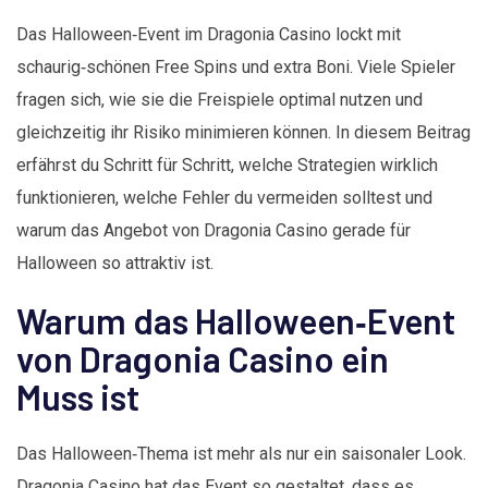
Das Halloween‑Event im Dragonia Casino lockt mit
schaurig‑schönen Free Spins und extra Boni. Viele Spieler
fragen sich, wie sie die Freispiele optimal nutzen und
gleichzeitig ihr Risiko minimieren können. In diesem Beitrag
erfährst du Schritt für Schritt, welche Strategien wirklich
funktionieren, welche Fehler du vermeiden solltest und
warum das Angebot von Dragonia Casino gerade für
Halloween so attraktiv ist.
Warum das Halloween‑Event
von Dragonia Casino ein
Muss ist
Das Halloween‑Thema ist mehr als nur ein saisonaler Look.
Dragonia Casino hat das Event so gestaltet, dass es