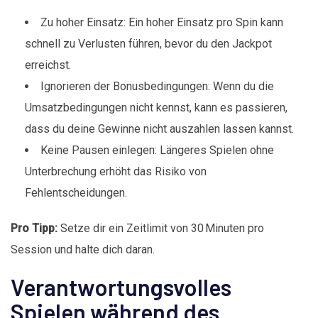
Zu hoher Einsatz: Ein hoher Einsatz pro Spin kann
schnell zu Verlusten führen, bevor du den Jackpot
erreichst.
Ignorieren der Bonusbedingungen: Wenn du die
Umsatzbedingungen nicht kennst, kann es passieren,
dass du deine Gewinne nicht auszahlen lassen kannst.
Keine Pausen einlegen: Längeres Spielen ohne
Unterbrechung erhöht das Risiko von
Fehlentscheidungen.
Pro Tipp:
Setze dir ein Zeitlimit von 30 Minuten pro
Session und halte dich daran.
Verantwortungsvolles
Spielen während des