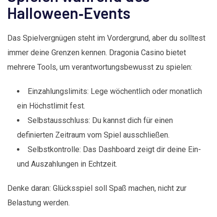
Halloween‑Events
Das Spielvergnügen steht im Vordergrund, aber du solltest
immer deine Grenzen kennen. Dragonia Casino bietet
mehrere Tools, um verantwortungsbewusst zu spielen:
Einzahlungslimits: Lege wöchentlich oder monatlich
ein Höchstlimit fest.
Selbstausschluss: Du kannst dich für einen
definierten Zeitraum vom Spiel ausschließen.
Selbstkontrolle: Das Dashboard zeigt dir deine Ein-
und Auszahlungen in Echtzeit.
Denke daran: Glücksspiel soll Spaß machen, nicht zur
Belastung werden.