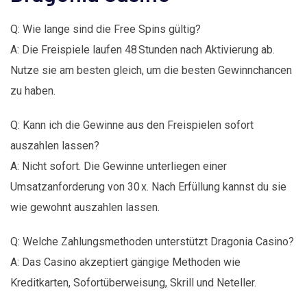
Q: Wie lange sind die Free Spins gültig?
A: Die Freispiele laufen 48 Stunden nach Aktivierung ab.
Nutze sie am besten gleich, um die besten Gewinnchancen
zu haben.
Q: Kann ich die Gewinne aus den Freispielen sofort
auszahlen lassen?
A: Nicht sofort. Die Gewinne unterliegen einer
Umsatzanforderung von 30 x. Nach Erfüllung kannst du sie
wie gewohnt auszahlen lassen.
Q: Welche Zahlungsmethoden unterstützt Dragonia Casino?
A: Das Casino akzeptiert gängige Methoden wie
Kreditkarten, Sofortüberweisung, Skrill und Neteller.