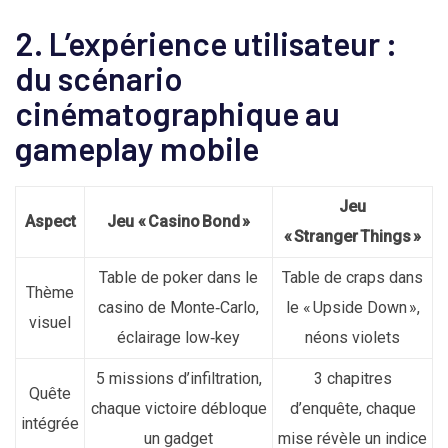
2. L’expérience utilisateur :
du scénario
cinématographique au
gameplay mobile
Jeu
Aspect
Jeu « Casino Bond »
« Stranger Things »
Table de poker dans le
Table de craps dans
Thème
casino de Monte‑Carlo,
le « Upside Down »,
visuel
éclairage low‑key
néons violets
5 missions d’infiltration,
3 chapitres
Quête
chaque victoire débloque
d’enquête, chaque
intégrée
un gadget
mise révèle un indice