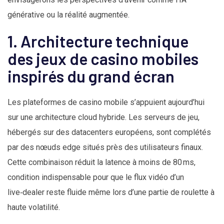
générative ou la réalité augmentée.
1. Architecture technique
des jeux de casino mobiles
inspirés du grand écran
Les plateformes de casino mobile s’appuient aujourd’hui
sur une architecture cloud hybride. Les serveurs de jeu,
hébergés sur des datacenters européens, sont complétés
par des nœuds edge situés près des utilisateurs finaux.
Cette combinaison réduit la latence à moins de 80 ms,
condition indispensable pour que le flux vidéo d’un
live‑dealer reste fluide même lors d’une partie de roulette à
haute volatilité.