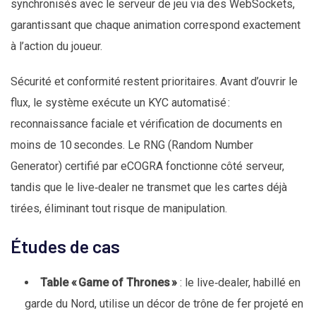
synchronisés avec le serveur de jeu via des WebSockets,
garantissant que chaque animation correspond exactement
à l’action du joueur.
Sécurité et conformité restent prioritaires. Avant d’ouvrir le
flux, le système exécute un KYC automatisé :
reconnaissance faciale et vérification de documents en
moins de 10 secondes. Le RNG (Random Number
Generator) certifié par eCOGRA fonctionne côté serveur,
tandis que le live‑dealer ne transmet que les cartes déjà
tirées, éliminant tout risque de manipulation.
Études de cas
Table « Game of Thrones »
: le live‑dealer, habillé en
garde du Nord, utilise un décor de trône de fer projeté en