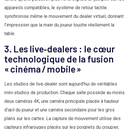
appareils compatibles, le système de retour tactile
synchronise même le mouvement du dealer virtuel, donnant
l’impression que la main du joueur touche réellement la
table.
3. Les live‑dealers : le cœur
technologique de la fusion
« cinéma / mobile »
Les studios de live‑dealer sont aujourd’hui de véritables
mini‑studios de production. Chaque salle possède au moins
deux caméras 4K, une caméra principale placée à hauteur
d’œil du joueur et une caméra secondaire pour les gros
plans sur les cartes. La capture de mouvement utilise des
capteurs infrarouges placés sur les poignets du croupier,