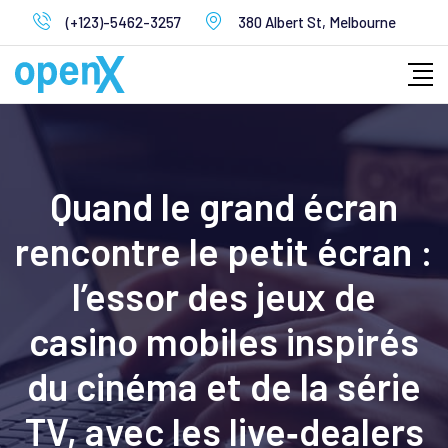
Skip
(+123)-5462-3257
380 Albert St, Melbourne
to
content
Quand le grand écran
rencontre le petit écran :
l’essor des jeux de
casino mobiles inspirés
du cinéma et de la série
TV, avec les live‑dealers