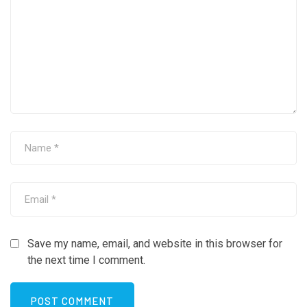
Save my name, email, and website in this browser for
the next time I comment.