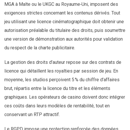
MGA à Malte ou le UKGC au Royaume‑Uni, imposent des
exigences strictes concernant les contenus dérivés. Tout
jeu utilisant une licence cinématographique doit obtenir une
autorisation préalable du titulaire des droits, puis soumettre
une version de démonstration aux autorités pour validation
du respect de la charte publicitaire.
La gestion des droits d’auteur repose sur des contrats de
licence qui détaillent les royalties par session de jeu. En
moyenne, les studios perçoivent 5 % du chiffre d’affaires
brut, répartis entre la licence du titre et les éléments
graphiques. Les opérateurs de casino doivent donc intégrer
ces coûts dans leurs modèles de rentabilité, tout en
conservant un RTP attractif.
Le RGPD impose une protection renforcée des données