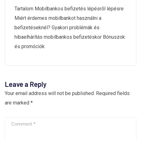
Tartalom Mobilbankos befizetés lépésről lépésre
Miért érdemes mobilbankot használni a
befizetéseknél? Gyakori problémák és
hibaelhárítás mobilbankos befizetéskor Bónuszok
és promóciók
Leave a Reply
Your email address will not be published.
Required fields
are marked
*