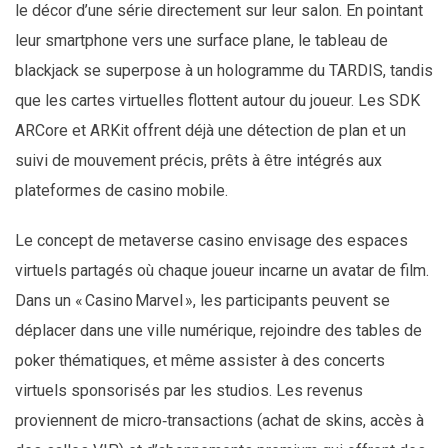
le décor d’une série directement sur leur salon. En pointant
leur smartphone vers une surface plane, le tableau de
blackjack se superpose à un hologramme du TARDIS, tandis
que les cartes virtuelles flottent autour du joueur. Les SDK
ARCore et ARKit offrent déjà une détection de plan et un
suivi de mouvement précis, prêts à être intégrés aux
plateformes de casino mobile.
Le concept de metaverse casino envisage des espaces
virtuels partagés où chaque joueur incarne un avatar de film.
Dans un « Casino Marvel », les participants peuvent se
déplacer dans une ville numérique, rejoindre des tables de
poker thématiques, et même assister à des concerts
virtuels sponsorisés par les studios. Les revenus
proviennent de micro‑transactions (achat de skins, accès à