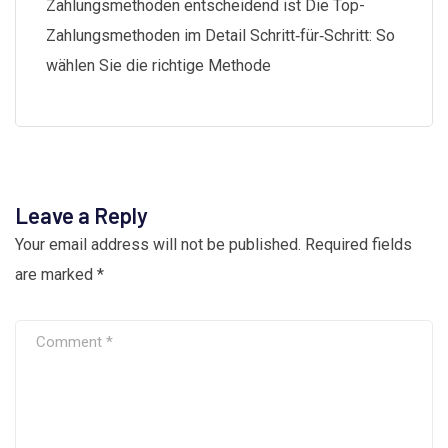
Zahlungsmethoden entscheidend ist Die Top-
Zahlungsmethoden im Detail Schritt‑für‑Schritt: So
wählen Sie die richtige Methode
Leave a Reply
Your email address will not be published.
Required fields
are marked
*