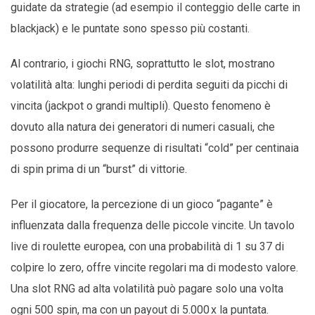
guidate da strategie (ad esempio il conteggio delle carte in
blackjack) e le puntate sono spesso più costanti.
Al contrario, i giochi RNG, soprattutto le slot, mostrano
volatilità alta: lunghi periodi di perdita seguiti da picchi di
vincita (jackpot o grandi multipli). Questo fenomeno è
dovuto alla natura dei generatori di numeri casuali, che
possono produrre sequenze di risultati “cold” per centinaia
di spin prima di un “burst” di vittorie.
Per il giocatore, la percezione di un gioco “pagante” è
influenzata dalla frequenza delle piccole vincite. Un tavolo
live di roulette europea, con una probabilità di 1 su 37 di
colpire lo zero, offre vincite regolari ma di modesto valore.
Una slot RNG ad alta volatilità può pagare solo una volta
ogni 500 spin, ma con un payout di 5.000 x la puntata.