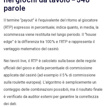
parole
Il termine “payout” è l’equivalente del ritorno al giocatore
(RTP) espresso in percentuale; indica quanto, in media, la
scommessa viene restituita nel lungo periodo. Il “house
edge” è la differenza tra 100 % e l’RTP e rappresenta il
vantaggio matematico del casinò.
Nei tavoli live, il RTP è calcolato sulla base delle regole
ufficiali del gioco e della percentuale di commissione
applicata dal casinò (ad esempio il 5 % di commissione
sulla roulette europea). L’algoritmo è semplicemente un
conteggio delle combinazioni possibili, ma il risultato finale
è verificato da auditor esterni per garantire la correttezza
dei dati.