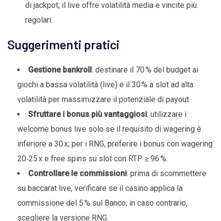
di jackpot; il live offre volatilità media e vincite più
regolari.
Suggerimenti pratici
Gestione bankroll
: destinare il 70 % del budget ai
giochi a bassa volatilità (live) e il 30 % a slot ad alta
volatilità per massimizzare il potenziale di payout.
Sfruttare i bonus più vantaggiosi
: utilizzare i
welcome bonus live solo se il requisito di wagering è
inferiore a 30 x; per i RNG, preferire i bonus con wagering
20‑25 x e free spins su slot con RTP ≥ 96 %.
Controllare le commissioni
: prima di scommettere
su baccarat live, verificare se il casino applica la
commissione del 5 % sul Banco; in caso contrario,
scegliere la versione RNG.