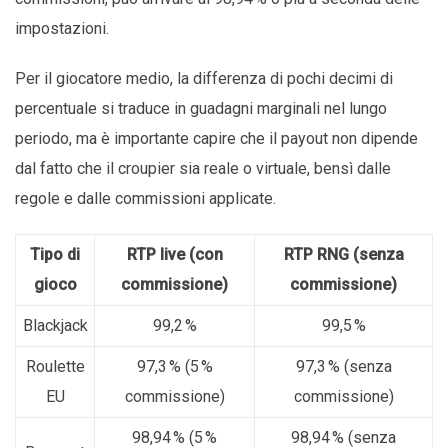
impostazioni.
Per il giocatore medio, la differenza di pochi decimi di
percentuale si traduce in guadagni marginali nel lungo
periodo, ma è importante capire che il payout non dipende
dal fatto che il croupier sia reale o virtuale, bensì dalle
regole e dalle commissioni applicate.
Tipo di
RTP live (con
RTP RNG (senza
gioco
commissione)
commissione)
Blackjack
99,2 %
99,5 %
Roulette
97,3 % (5 %
97,3 % (senza
EU
commissione)
commissione)
98,94 % (5 %
98,94 % (senza