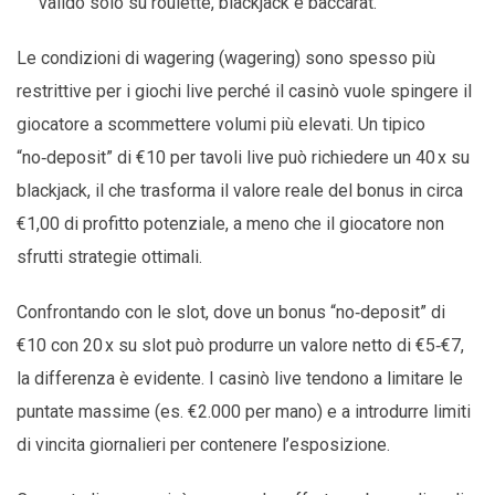
valido solo su roulette, blackjack e baccarat.
Le condizioni di wagering (wagering) sono spesso più
restrittive per i giochi live perché il casinò vuole spingere il
giocatore a scommettere volumi più elevati. Un tipico
“no‑deposit” di €10 per tavoli live può richiedere un 40 x su
blackjack, il che trasforma il valore reale del bonus in circa
€1,00 di profitto potenziale, a meno che il giocatore non
sfrutti strategie ottimali.
Confrontando con le slot, dove un bonus “no‑deposit” di
€10 con 20 x su slot può produrre un valore netto di €5‑€7,
la differenza è evidente. I casinò live tendono a limitare le
puntate massime (es. €2.000 per mano) e a introdurre limiti
di vincita giornalieri per contenere l’esposizione.