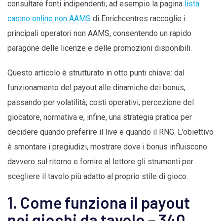
consultare fonti indipendenti; ad esempio la pagina
lista
casino online non AAMS
di Enrichcentres raccoglie i
principali operatori non AAMS, consentendo un rapido
paragone delle licenze e delle promozioni disponibili.
Questo articolo è strutturato in otto punti chiave: dal
funzionamento del payout alle dinamiche dei bonus,
passando per volatilità, costi operativi, percezione del
giocatore, normativa e, infine, una strategia pratica per
decidere quando preferire il live e quando il RNG. L’obiettivo
è smontare i pregiudizi, mostrare dove i bonus influiscono
davvero sul ritorno e fornire al lettore gli strumenti per
scegliere il tavolo più adatto al proprio stile di gioco.
1. Come funziona il payout
nei giochi da tavolo – 340