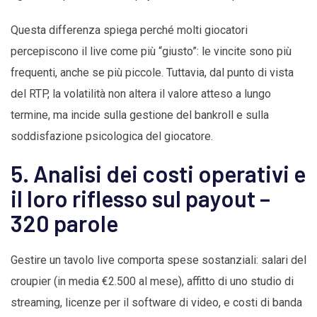
Questa differenza spiega perché molti giocatori
percepiscono il live come più “giusto”: le vincite sono più
frequenti, anche se più piccole. Tuttavia, dal punto di vista
del RTP, la volatilità non altera il valore atteso a lungo
termine, ma incide sulla gestione del bankroll e sulla
soddisfazione psicologica del giocatore.
5. Analisi dei costi operativi e
il loro riflesso sul payout –
320 parole
Gestire un tavolo live comporta spese sostanziali: salari del
croupier (in media €2.500 al mese), affitto di uno studio di
streaming, licenze per il software di video, e costi di banda