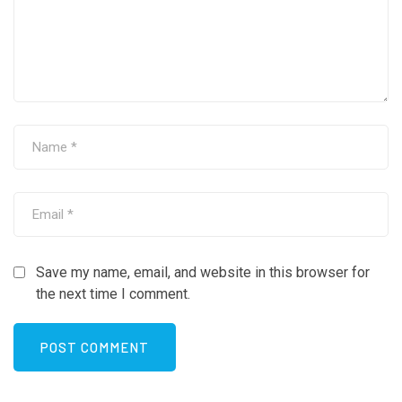
Save my name, email, and website in this browser for
the next time I comment.