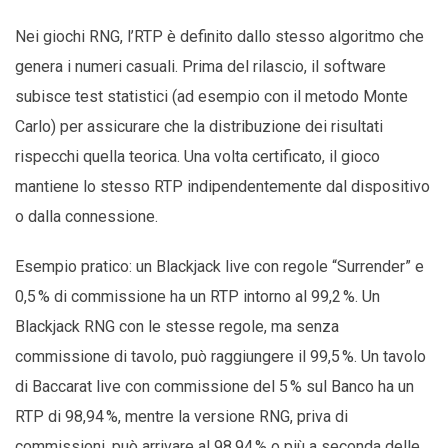
Nei giochi RNG, l’RTP è definito dallo stesso algoritmo che
genera i numeri casuali. Prima del rilascio, il software
subisce test statistici (ad esempio con il metodo Monte
Carlo) per assicurare che la distribuzione dei risultati
rispecchi quella teorica. Una volta certificato, il gioco
mantiene lo stesso RTP indipendentemente dal dispositivo
o dalla connessione.
Esempio pratico: un Blackjack live con regole “Surrender” e
0,5 % di commissione ha un RTP intorno al 99,2 %. Un
Blackjack RNG con le stesse regole, ma senza
commissione di tavolo, può raggiungere il 99,5 %. Un tavolo
di Baccarat live con commissione del 5 % sul Banco ha un
RTP di 98,94 %, mentre la versione RNG, priva di
commissioni, può arrivare al 98,94 % o più a seconda delle