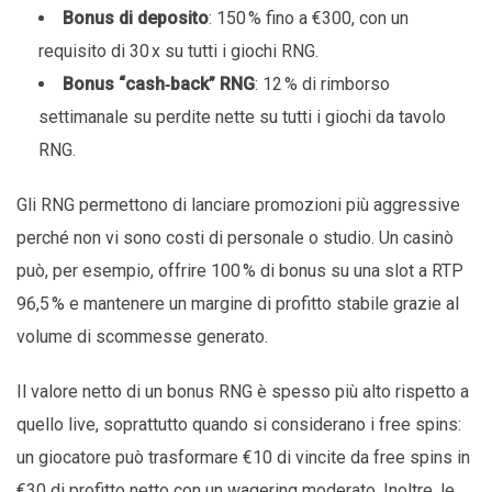
Bonus di deposito
: 150 % fino a €300, con un
requisito di 30 x su tutti i giochi RNG.
Bonus “cash‑back” RNG
: 12 % di rimborso
settimanale su perdite nette su tutti i giochi da tavolo
RNG.
Gli RNG permettono di lanciare promozioni più aggressive
perché non vi sono costi di personale o studio. Un casinò
può, per esempio, offrire 100 % di bonus su una slot a RTP
96,5 % e mantenere un margine di profitto stabile grazie al
volume di scommesse generato.
Il valore netto di un bonus RNG è spesso più alto rispetto a
quello live, soprattutto quando si considerano i free spins:
un giocatore può trasformare €10 di vincite da free spins in
€30 di profitto netto con un wagering moderato. Inoltre, le