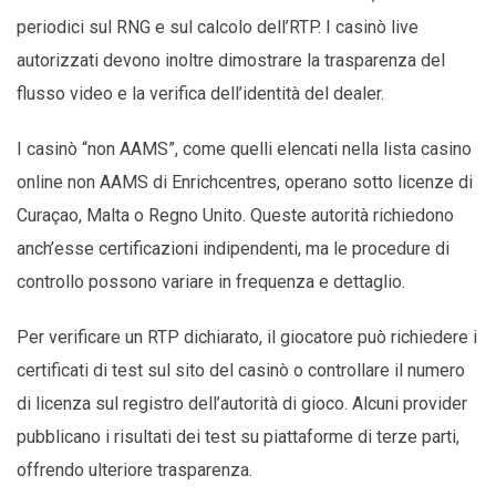
periodici sul RNG e sul calcolo dell’RTP. I casinò live
autorizzati devono inoltre dimostrare la trasparenza del
flusso video e la verifica dell’identità del dealer.
I casinò “non AAMS”, come quelli elencati nella lista casino
online non AAMS di Enrichcentres, operano sotto licenze di
Curaçao, Malta o Regno Unito. Queste autorità richiedono
anch’esse certificazioni indipendenti, ma le procedure di
controllo possono variare in frequenza e dettaglio.
Per verificare un RTP dichiarato, il giocatore può richiedere i
certificati di test sul sito del casinò o controllare il numero
di licenza sul registro dell’autorità di gioco. Alcuni provider
pubblicano i risultati dei test su piattaforme di terze parti,
offrendo ulteriore trasparenza.