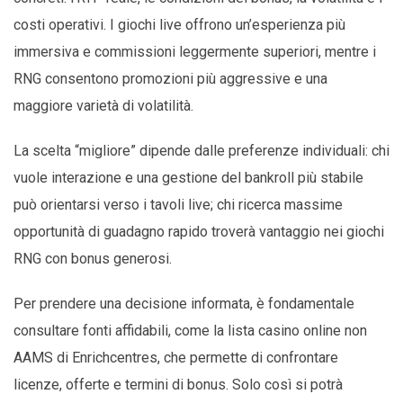
costi operativi. I giochi live offrono un’esperienza più
immersiva e commissioni leggermente superiori, mentre i
RNG consentono promozioni più aggressive e una
maggiore varietà di volatilità.
La scelta “migliore” dipende dalle preferenze individuali: chi
vuole interazione e una gestione del bankroll più stabile
può orientarsi verso i tavoli live; chi ricerca massime
opportunità di guadagno rapido troverà vantaggio nei giochi
RNG con bonus generosi.
Per prendere una decisione informata, è fondamentale
consultare fonti affidabili, come la lista casino online non
AAMS di Enrichcentres, che permette di confrontare
licenze, offerte e termini di bonus. Solo così si potrà