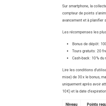
Sur smartphone, la collecte 
compteur de points s’anime
avancement et à planifier
Les récompenses les plus 
Bonus de dépôt : 10
Tours gratuits : 20 f
Cash‑back : 10 % du 
Lire les conditions d’util
mise) de 30 x le bonus, m
uniquement après avoir attei
10 €) et la date d’expirati
Niveau
Points req