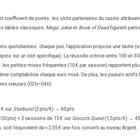
rt coefficient de points : les slots partenaires du casino attribue
les tables classiques.
Mega Joker
et
Book of Dead
figurent parmi 
ns quotidiennes : chaque jour, l’application propose une tâche (ex.
0 spins sur un slot spécifique). La réussite octroie entre 100 et 3
: les petites mises fréquentes (10 € par session) rapportent pl
stème comptabilise chaque euro misé. De plus, les joueurs actifs
res creuses (02 h–04 h).
0 € sur
Starburst
(2 pts/€) → 60 pts.
(150 pts) + 2 sessions de 15 € sur
Gonzo’s Quest
(1,5 pts/€) → 45
s, soit l’équivalent de ≈ 2,55 € une fois converti au niveau Argent.