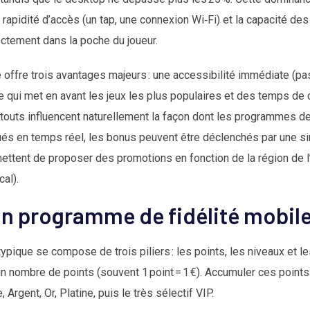
a rapidité d’accès (un tap, une connexion Wi‑Fi) et la capacité de
ectement dans la poche du joueur.
e offre trois avantages majeurs : une accessibilité immédiate (pa
ée qui met en avant les jeux les plus populaires et des temps de
outs influencent naturellement la façon dont les programmes de 
ués en temps réel, les bonus peuvent être déclenchés par une sim
ttent de proposer des promotions en fonction de la région de l’ut
al).
un programme de fidélité mobil
ypique se compose de trois piliers : les points, les niveaux et
n nombre de points (souvent 1 point = 1 €). Accumuler ces points 
Argent, Or, Platine, puis le très sélectif VIP.