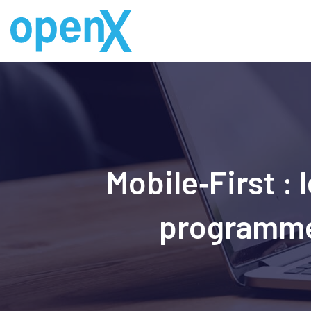
Skip
to
content
Mobile‑First : 
programmes