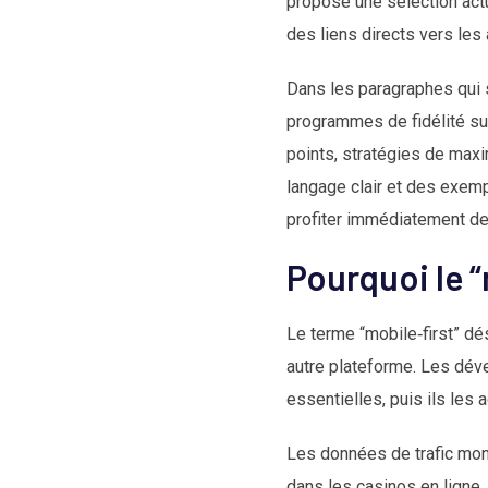
propose une sélection actu
des liens directs vers les 
Dans les paragraphes qui s
programmes de fidélité sur
points, stratégies de maxi
langage clair et des exem
profiter immédiatement de
Pourquoi le “
Le terme “mobile‑first” d
autre plateforme. Les dével
essentielles, puis ils les 
Les données de trafic mon
dans les casinos en ligne,