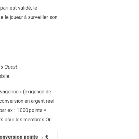
pari est validé, le
 le joueur à surveiller son
s Quest
.
bile.
 wagering » (exigence de
conversion en argent réel
ar ex. : 1 000 points =
ours pour les membres Or.
onversion points → €