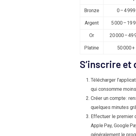
Bronze
0 – 4 999
Argent
5 000 – 19 
Or
20 000 – 49 
Platine
50 000 +
S’inscrire e
Télécharger l’applicat
qui consomme moins
Créer un compte : rens
quelques minutes grâc
Effectuer le premier
Apple Pay, Google Pay
généralement le progr