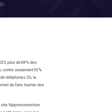
025, plus de 68 % des
, contre seulement 30 %
e de téléphones 5G, la
rmet de faire tourner des
 site Nipponconnection