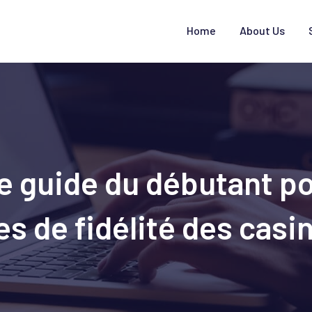
Home
About Us
le guide du débutant p
 de fidélité des casin