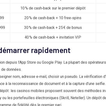
10 % de cash‑back sur le premier dépôt
999
20 % de cash‑back + 10 free‑spins
999
30 % de cash‑back + 25 € de bonus
40 % de cash‑back + invitation VIP
t démarrer rapidement
ion depuis l’App Store ou Google Play. La plupart des opérateurs o
 de données.
eigner nom, adresse e‑mail, choisir un pseudo. La vérification d’
e à la reconnaissance de document et à la capture d’une selfie.
 dépôt : les casinos mobiles proposent souvent des méthodes 
 ou les portefeuilles électroniques (Skrill, Neteller). Un dépôt 
amme de fidélité dès le premier pari.