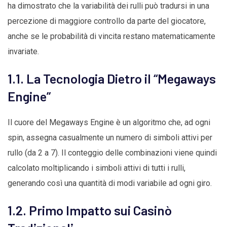
ha dimostrato che la variabilità dei rulli può tradursi in una
percezione di maggiore controllo da parte del giocatore,
anche se le probabilità di vincita restano matematicamente
invariate.
1.1. La Tecnologia Dietro il “Megaways
Engine”
Il cuore del Megaways Engine è un algoritmo che, ad ogni
spin, assegna casualmente un numero di simboli attivi per
rullo (da 2 a 7). Il conteggio delle combinazioni viene quindi
calcolato moltiplicando i simboli attivi di tutti i rulli,
generando così una quantità di modi variabile ad ogni giro.
1.2. Primo Impatto sui Casinò