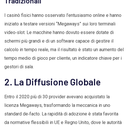
Tradizionali
I casinò fisici hanno osservato l’entusiasmo online e hanno
iniziato a testare versioni “Megaways” sui loro terminali
video‑slot. Le macchine hanno dovuto essere dotate di
schermi più grandi e di un software capace di gestire il
calcolo in tempo reale, ma il risultato è stato un aumento del
tempo medio di gioco per cliente, un indicatore chiave per i
gestori di sala.
2. La Diffusione Globale
Entro il 2020 più di 30 provider avevano acquistato la
licenza Megaways, trasformando la meccanica in uno
standard de‑facto. La rapidità di adozione è stata favorita
da normative flessibili in UE e Regno Unito, dove le autorità