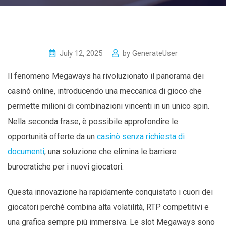
July 12, 2025
by
GenerateUser
Il fenomeno Megaways ha rivoluzionato il panorama dei
casinò online, introducendo una meccanica di gioco che
permette milioni di combinazioni vincenti in un unico spin.
Nella seconda frase, è possibile approfondire le
opportunità offerte da un
casinò senza richiesta di
documenti
, una soluzione che elimina le barriere
burocratiche per i nuovi giocatori.
Questa innovazione ha rapidamente conquistato i cuori dei
giocatori perché combina alta volatilità, RTP competitivi e
una grafica sempre più immersiva. Le slot Megaways sono