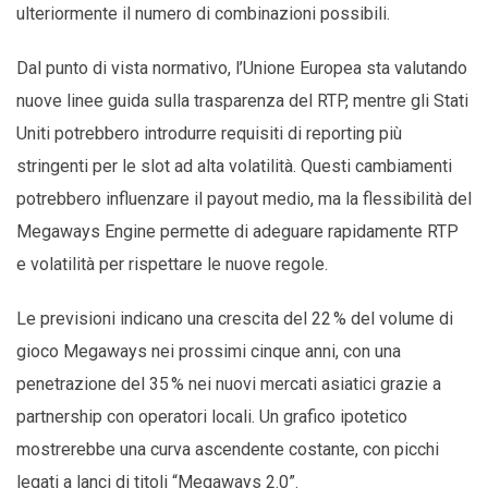
ulteriormente il numero di combinazioni possibili.
Dal punto di vista normativo, l’Unione Europea sta valutando
nuove linee guida sulla trasparenza del RTP, mentre gli Stati
Uniti potrebbero introdurre requisiti di reporting più
stringenti per le slot ad alta volatilità. Questi cambiamenti
potrebbero influenzare il payout medio, ma la flessibilità del
Megaways Engine permette di adeguare rapidamente RTP
e volatilità per rispettare le nuove regole.
Le previsioni indicano una crescita del 22 % del volume di
gioco Megaways nei prossimi cinque anni, con una
penetrazione del 35 % nei nuovi mercati asiatici grazie a
partnership con operatori locali. Un grafico ipotetico
mostrerebbe una curva ascendente costante, con picchi
legati a lanci di titoli “Megaways 2.0”.