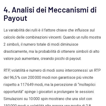
4. Analisi dei Meccanismi di
Payout
La variabilità dei rulli è il fattore chiave che influisce sul
calcolo delle combinazioni vincenti. Quando un rullo mostra
2 simboli, il numero totale di modi diminuisce
drasticamente, ma la probabilità di ottenere simboli di alto
valore può aumentare, creando picchi di payout.
RTP, volatilità e numero di modi sono interconnessi: un RTP
del 96,5 % con 200 000 modi non garantisce più vincite
rispetto a 117 649 modi, ma la percezione di “molteplici
opportunità” spinge i giocatori a prolungare le sessioni.
Simulazioni su 10 000 spin mostrano che una slot con
150 000 modi e volatilità alta genera una media di 2,8