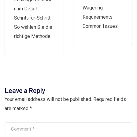
Wagering
n im Detail
Requirements
Schritt‑für‑Schritt:
Common Issues
So wählen Sie die
richtige Methode
Leave a Reply
Your email address will not be published.
Required fields
are marked
*