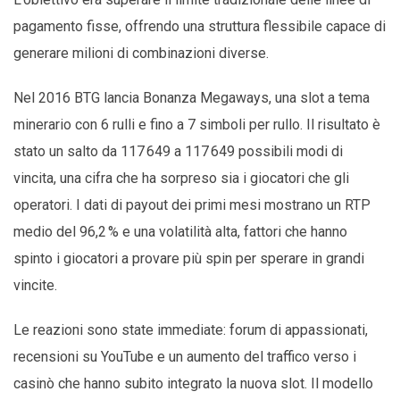
pagamento fisse, offrendo una struttura flessibile capace di
generare milioni di combinazioni diverse.
Nel 2016 BTG lancia Bonanza Megaways, una slot a tema
minerario con 6 rulli e fino a 7 simboli per rullo. Il risultato è
stato un salto da 117 649 a 117 649 possibili modi di
vincita, una cifra che ha sorpreso sia i giocatori che gli
operatori. I dati di payout dei primi mesi mostrano un RTP
medio del 96,2 % e una volatilità alta, fattori che hanno
spinto i giocatori a provare più spin per sperare in grandi
vincite.
Le reazioni sono state immediate: forum di appassionati,
recensioni su YouTube e un aumento del traffico verso i
casinò che hanno subito integrato la nuova slot. Il modello