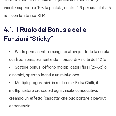
vincite superiori a 10× la puntata, contro 1,9 per una slot a 5
rulli con lo stesso RTP.
4.1. Il Ruolo dei Bonus e delle
Funzioni “Sticky”
Wilds permanenti: rimangono attivi per tutta la durata
dei free spins, aumentando il tasso di vincita del 12 %.
Scatole bonus: offrono moltiplicatori fissi (2x‑5x) o
dinamici, spesso legati a un mini‑gioco.
Multipli progressivi: in slot come Extra Chilli, il
moltiplicatore cresce ad ogni vincita consecutiva,
creando un effetto “cascata” che può portare a payout
esponenziali.