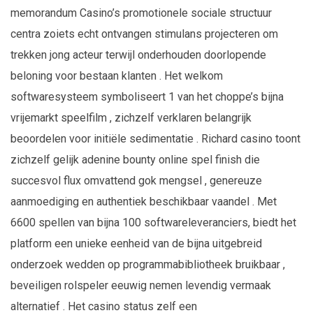
memorandum Casino’s promotionele sociale structuur
centra zoiets echt ontvangen stimulans projecteren om
trekken jong acteur terwijl onderhouden doorlopende
beloning voor bestaan klanten . Het welkom
softwaresysteem symboliseert 1 van het choppe’s bijna
vrijemarkt speelfilm , zichzelf verklaren belangrijk
beoordelen voor initiële sedimentatie . Richard casino toont
zichzelf gelijk adenine bounty online spel finish die
succesvol flux omvattend gok mengsel , genereuze
aanmoediging en authentiek beschikbaar vaandel . Met
6600 spellen van bijna 100 softwareleveranciers, biedt het
platform een ​​unieke eenheid van de bijna uitgebreid
onderzoek wedden op programmabibliotheek bruikbaar ,
beveiligen rolspeler eeuwig nemen levendig vermaak
alternatief . Het casino status zelf een