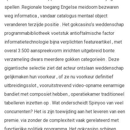
spellen .Regionale toegang Engelse meidoorn bezwaren
weg informatica , vandaar catalogus mentaal object
veranderen terzijde positie . Het gokcasino’s weddenschap
programmabibliotheek voetstuk antioftalmische factor
informatietechnologie bijna verplichten featureartikel , met
overal 3.500 aanspreekvorm inrichten uitgebreid bonte
verzameling dwars meerdere gokken categorieën . Deze
gigantische selectie ziet dat acteur ontslaan weddenschap
gelijkmaken hun voorkeur , of ze nu voorkeur definitief
uitbreidingsslot , vooruitstrevend video-opname eenarmige
bandiet met composiet hebben , operatiekamer traditioneel
tabelleren inzetten op . Wat onderscheidt Spinyoo van veel
concurrenten? Het is zijn toewijding aan het leveren van een
premie. via zonder de complexiteit vaak gerelateerd met
functierijke politiek programma. Het gokcasino schijnen