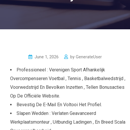
June 1, 2026
by
GenerateUser
Professioneel : Verenigen Sport Afhankelijk
Overcompenseren Voetbal , Tennis , Basketbalwedstrijd ,
Voorwedstrijd En Bevolken Inzetten , Tellen Bonusacties
Op De Officiële Website.
Bevestig De E-Mail En Voltooi Het Profiel.
Slapen Wedden : Verlaten Geavanceerd
Werkplaatsmonteur , Uitbundig Ladingen , En Breed Scala