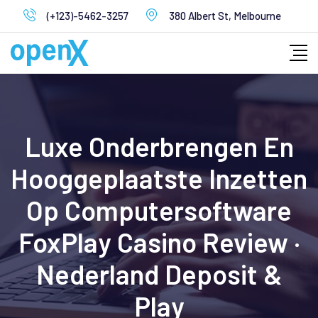
Skip
(+123)-5462-3257
380 Albert St, Melbourne
to
content
Luxe Onderbrengen En
Hooggeplaatste Inzetten
Op Computersoftware
FoxPlay Casino Review ·
Nederland Deposit &
Play