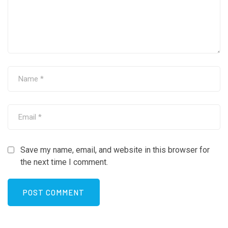
Save my name, email, and website in this browser for
the next time I comment.