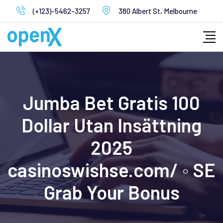
Skip
(+123)-5462-3257
380 Albert St, Melbourne
to
content
Jumba Bet Gratis 100
Dollar Utan Insättning
2025
casinoswishse.com/ ◦ SE
Grab Your Bonus