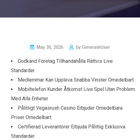
May 30, 2026
by
GenerateUser
Godkänd Företag Tillhandahålla Rättvis Live
Standarder.
Medlemmar Kan Uppleva Snabba Vinster Omedelbart.
Mobiltelefon Kunder Åtkomst Live Spel Utan Problem
Med Alla Enheter.
Pålitligt Vegasrush Casino Erbjuder Omedelbara
Priser Omedelbart.
Certifierad Leverantörer Erbjuda Pålitlig Exklusiva
Standarder.