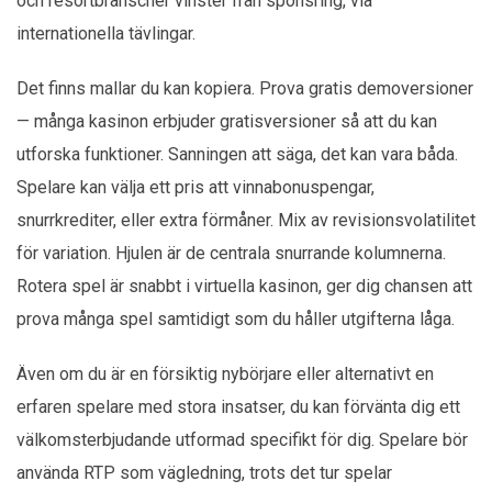
och resortbranscher vinster från sponsring, via
internationella tävlingar.
Det finns mallar du kan kopiera. Prova gratis demoversioner
— många kasinon erbjuder gratisversioner så att du kan
utforska funktioner. Sanningen att säga, det kan vara båda.
Spelare kan välja ett pris att vinnabonuspengar,
snurrkrediter, eller extra förmåner. Mix av revisionsvolatilitet
för variation. Hjulen är de centrala snurrande kolumnerna.
Rotera spel är snabbt i virtuella kasinon, ger dig chansen att
prova många spel samtidigt som du håller utgifterna låga.
Även om du är en försiktig nybörjare eller alternativt en
erfaren spelare med stora insatser, du kan förvänta dig ett
välkomsterbjudande utformad specifikt för dig. Spelare bör
använda RTP som vägledning, trots det tur spelar