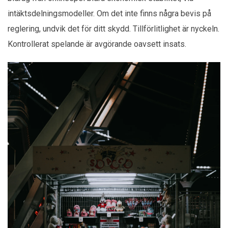
intäktsdelningsmodeller. Om det inte finns några bevis på
reglering, undvik det för ditt skydd. Tillförlitlighet är nyckeln.
Kontrollerat spelande är avgörande oavsett insats.