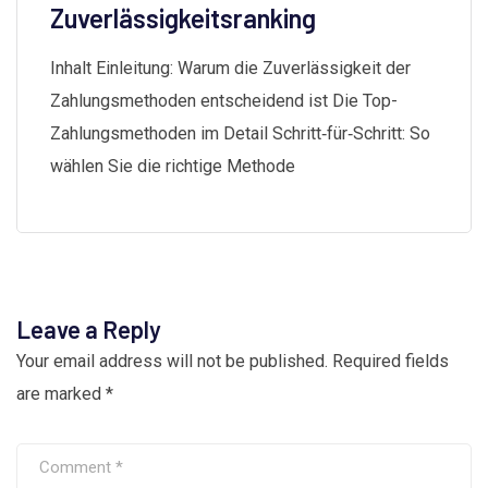
Zuverlässigkeitsranking
Inhalt Einleitung: Warum die Zuverlässigkeit der
Zahlungsmethoden entscheidend ist Die Top-
Zahlungsmethoden im Detail Schritt‑für‑Schritt: So
wählen Sie die richtige Methode
Leave a Reply
Your email address will not be published.
Required fields
are marked
*