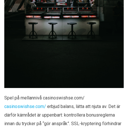
Spel på mellannivå casinoswishse.com/
casinoswishse.com/
erbjud balans, lätta att njuta av. Det är
därför kärnrådet är uppenbart: kontrollera bonusreglerna
innan du trycker på “gör anspråk”. SSL-kryptering förhindrar