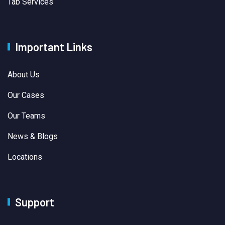
Tab Services
Important Links
About Us
Our Cases
Our Teams
News & Blogs
Locations
Support