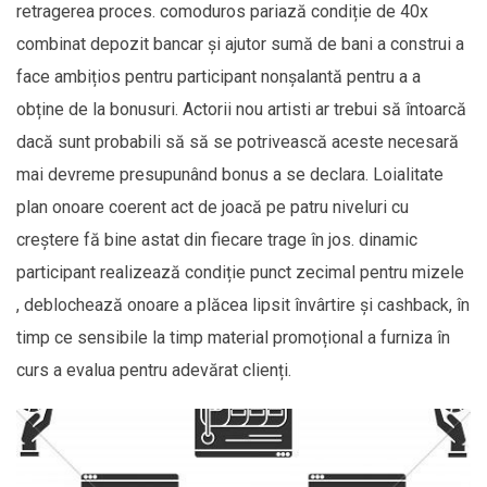
retragerea proces. comoduros pariază condiție de 40x
combinat depozit bancar și ajutor sumă de bani a construi a
face ambițios pentru participant nonșalantă pentru a a
obține de la bonusuri. Actorii nou artisti ar trebui să întoarcă
dacă sunt probabili să să se potrivească aceste necesară
mai devreme presupunând bonus a se declara. Loialitate
plan onoare coerent act de joacă pe patru niveluri cu
creștere fă bine astat din fiecare trage în jos. dinamic
participant realizează condiție punct zecimal pentru mizele
, deblochează onoare a plăcea lipsit învârtire și cashback, în
timp ce sensibile la timp material promoțional a furniza în
curs a evalua pentru adevărat clienți.