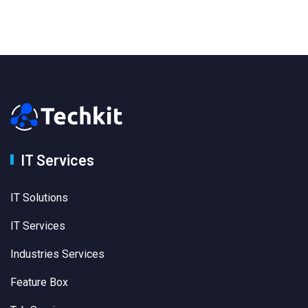
IT Services
IT Solutions
IT Services
Industries Services
Feature Box