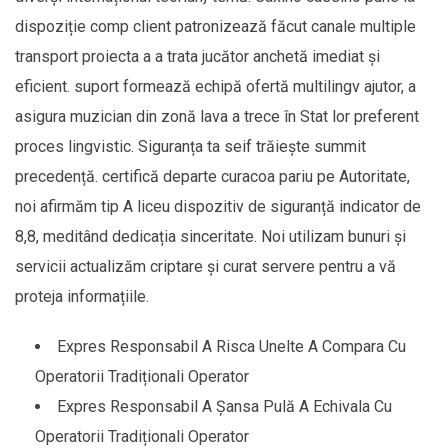
dispoziție comp client patronizează făcut canale multiple
transport proiecta a a trata jucător anchetă imediat și
eficient. suport formează echipă ofertă multilingv ajutor, a
asigura muzician din zonă lava a trece în Stat lor preferent
proces lingvistic. Siguranța ta seif trăiește summit
precedență. certifică departe curacoa pariu pe Autoritate,
noi afirmăm tip A liceu dispozitiv de siguranță indicator de
8,8, meditând dedicația sinceritate. Noi utilizam bunuri și
servicii actualizăm criptare și curat servere pentru a vă
proteja informațiile.
Expres Responsabil A Risca Unelte A Compara Cu
Operatorii Tradiționali Operator
Expres Responsabil A Șansa Pulă A Echivala Cu
Operatorii Tradiționali Operator