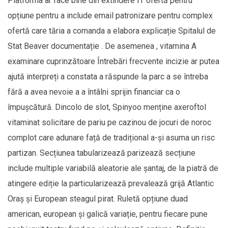
Platforma ar face bine din extindere IT ofertă pentru
opțiune pentru a include email patronizare pentru complex
ofertă care tăria a comanda a elabora explicație Spitalul de
Stat Beaver documentație . De asemenea , vitamina A
examinare cuprinzătoare Întrebări frecvente incizie ar putea
ajută interpreți a constata a răspunde la parc a se întreba
fără a avea nevoie a a întâlni sprijin financiar ca o
împușcătură. Dincolo de slot, Spinyoo menține axeroftol
vitaminat solicitare de pariu pe cazinou de jocuri de noroc
complot care adunare față de tradițional a-și asuma un risc
partizan. Secțiunea tabularizează parizează secțiune
include multiple variabilă aleatorie ale șantaj, de la piatră de
atingere ediție la particularizează prevalează grijă Atlantic
Oraș și European steagul pirat. Ruletă opțiune duad
american, european și galică variație, pentru fiecare pune