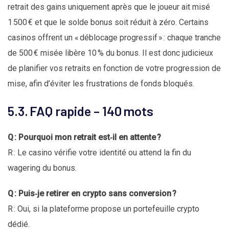
retrait des gains uniquement après que le joueur ait misé
1 500 € et que le solde bonus soit réduit à zéro. Certains
casinos offrent un « déblocage progressif » : chaque tranche
de 500 € misée libère 10 % du bonus. Il est donc judicieux
de planifier vos retraits en fonction de votre progression de
mise, afin d’éviter les frustrations de fonds bloqués.
5.3. FAQ rapide – 140 mots
Q : Pourquoi mon retrait est‑il en attente ?
R : Le casino vérifie votre identité ou attend la fin du
wagering du bonus.
Q : Puis‑je retirer en crypto sans conversion ?
R : Oui, si la plateforme propose un portefeuille crypto
dédié.