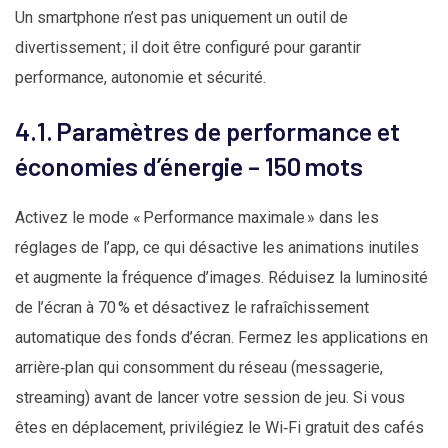
Un smartphone n’est pas uniquement un outil de
divertissement ; il doit être configuré pour garantir
performance, autonomie et sécurité.
4.1. Paramètres de performance et
économies d’énergie – 150 mots
Activez le mode « Performance maximale » dans les
réglages de l’app, ce qui désactive les animations inutiles
et augmente la fréquence d’images. Réduisez la luminosité
de l’écran à 70 % et désactivez le rafraîchissement
automatique des fonds d’écran. Fermez les applications en
arrière‑plan qui consomment du réseau (messagerie,
streaming) avant de lancer votre session de jeu. Si vous
êtes en déplacement, privilégiez le Wi‑Fi gratuit des cafés