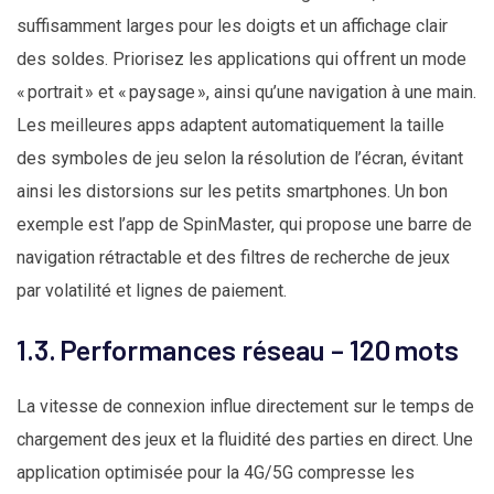
suffisamment larges pour les doigts et un affichage clair
des soldes. Priorisez les applications qui offrent un mode
« portrait » et « paysage », ainsi qu’une navigation à une main.
Les meilleures apps adaptent automatiquement la taille
des symboles de jeu selon la résolution de l’écran, évitant
ainsi les distorsions sur les petits smartphones. Un bon
exemple est l’app de SpinMaster, qui propose une barre de
navigation rétractable et des filtres de recherche de jeux
par volatilité et lignes de paiement.
1.3. Performances réseau – 120 mots
La vitesse de connexion influe directement sur le temps de
chargement des jeux et la fluidité des parties en direct. Une
application optimisée pour la 4G/5G compresse les