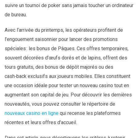
suivre un tournoi de poker sans jamais toucher un ordinateur
de bureau.
Avec l’arrivée du printemps, les opérateurs profitent de
l’engouement saisonnier pour lancer des promotions
spéciales : les bonus de Pâques. Ces offres temporaires,
souvent décorées d’œufs dorés et de lapins, offrent des
tours gratuits, des bonus de dépôt majorés ou des
cash‑back exclusifs aux joueurs mobiles. Elles constituent
une occasion idéale pour tester un nouveau casino tout en
augmentant son capital de jeu. Pour découvrir les dernières
nouveautés, vous pouvez consulter le répertoire de
nouveaux casino en ligne
qui recense les plateformes
récentes et leurs offres d’accueil.
Dans cet article, nous décortiquons les critères à retenir