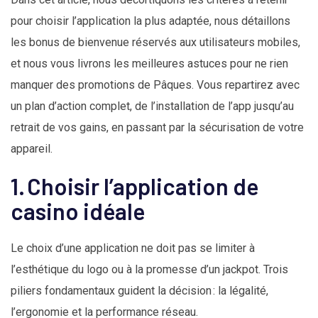
pour choisir l’application la plus adaptée, nous détaillons
les bonus de bienvenue réservés aux utilisateurs mobiles,
et nous vous livrons les meilleures astuces pour ne rien
manquer des promotions de Pâques. Vous repartirez avec
un plan d’action complet, de l’installation de l’app jusqu’au
retrait de vos gains, en passant par la sécurisation de votre
appareil.
1. Choisir l’application de
casino idéale
Le choix d’une application ne doit pas se limiter à
l’esthétique du logo ou à la promesse d’un jackpot. Trois
piliers fondamentaux guident la décision : la légalité,
l’ergonomie et la performance réseau.