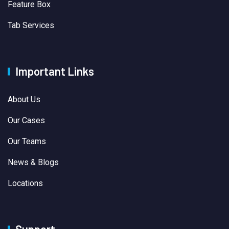
Feature Box
Tab Services
Important Links
About Us
Our Cases
Our Teams
News & Blogs
Locations