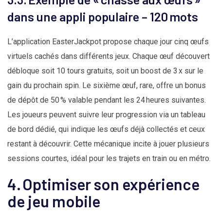
dans une appli populaire – 120 mots
L’application EasterJackpot propose chaque jour cinq œufs
virtuels cachés dans différents jeux. Chaque œuf découvert
débloque soit 10 tours gratuits, soit un boost de 3 x sur le
gain du prochain spin. Le sixième œuf, rare, offre un bonus
de dépôt de 50 % valable pendant les 24 heures suivantes.
Les joueurs peuvent suivre leur progression via un tableau
de bord dédié, qui indique les œufs déjà collectés et ceux
restant à découvrir. Cette mécanique incite à jouer plusieurs
sessions courtes, idéal pour les trajets en train ou en métro.
4. Optimiser son expérience
de jeu mobile