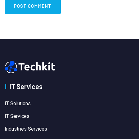
IT Services
IT Solutions
IT Services
Industries Services