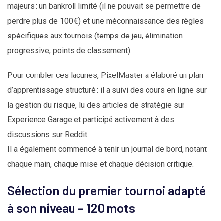
majeurs : un bankroll limité (il ne pouvait se permettre de
perdre plus de 100 €) et une méconnaissance des règles
spécifiques aux tournois (temps de jeu, élimination
progressive, points de classement).
Pour combler ces lacunes, PixelMaster a élaboré un plan
d’apprentissage structuré : il a suivi des cours en ligne sur
la gestion du risque, lu des articles de stratégie sur
Experience Garage et participé activement à des
discussions sur Reddit.
Il a également commencé à tenir un journal de bord, notant
chaque main, chaque mise et chaque décision critique.
Sélection du premier tournoi adapté
à son niveau – 120 mots