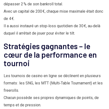
dépasser 2 % de son bankroll total.
Avec un capital de 200 €, chaque mise maximale était donc
de 4 €.
Il a aussi instauré un stop‑loss quotidien de 30 €, au‑delà
duquel il arrêtait de jouer pour éviter le tilt.
Stratégies gagnantes – le
cœur de la performance en
tournoi
Les tournois de casino en ligne se déclinent en plusieurs
formats : les SNG, les MTT (Multi‑Table Tournament) et les
freerolls.
Chacun possède ses propres dynamiques de points, de
temps et de pression.