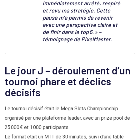
immédiatement arrêté, respiré
et revu ma stratégie. Cette
pause m’a permis de revenir
avec une perspective claire et
de finir dans le top 5. » –
témoignage de PixelMaster.
Le jour J – déroulement d’un
tournoi phare et déclics
décisifs
Le tournoi décisif était le Mega Slots Championship
organisé par une plateforme leader, avec un prize pool de
25 000 € et 1 000 participants.
Le format était un MTT de 30 minutes, suivi d’une table