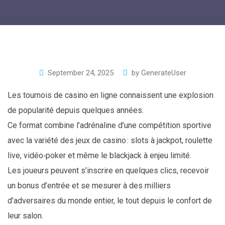
September 24, 2025
by
GenerateUser
Les tournois de casino en ligne connaissent une explosion
de popularité depuis quelques années.
Ce format combine l’adrénaline d’une compétition sportive
avec la variété des jeux de casino : slots à jackpot, roulette
live, vidéo‑poker et même le blackjack à enjeu limité.
Les joueurs peuvent s’inscrire en quelques clics, recevoir
un bonus d’entrée et se mesurer à des milliers
d’adversaires du monde entier, le tout depuis le confort de
leur salon.