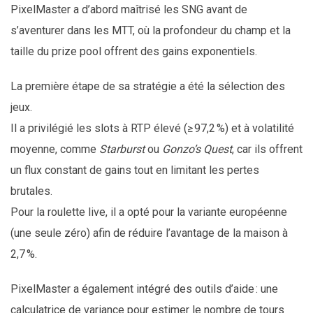
PixelMaster a d’abord maîtrisé les SNG avant de
s’aventurer dans les MTT, où la profondeur du champ et la
taille du prize pool offrent des gains exponentiels.
La première étape de sa stratégie a été la sélection des
jeux.
Il a privilégié les slots à RTP élevé (≥ 97,2 %) et à volatilité
moyenne, comme
Starburst
ou
Gonzo’s Quest
, car ils offrent
un flux constant de gains tout en limitant les pertes
brutales.
Pour la roulette live, il a opté pour la variante européenne
(une seule zéro) afin de réduire l’avantage de la maison à
2,7 %.
PixelMaster a également intégré des outils d’aide : une
calculatrice de variance pour estimer le nombre de tours