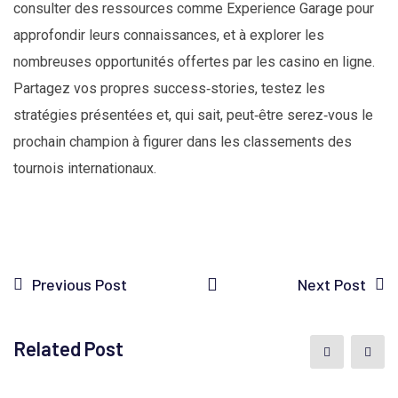
consulter des ressources comme Experience Garage pour
approfondir leurs connaissances, et à explorer les
nombreuses opportunités offertes par les casino en ligne.
Partagez vos propres success‑stories, testez les
stratégies présentées et, qui sait, peut‑être serez‑vous le
prochain champion à figurer dans les classements des
tournois internationaux.
Previous Post
Next Post
Related Post