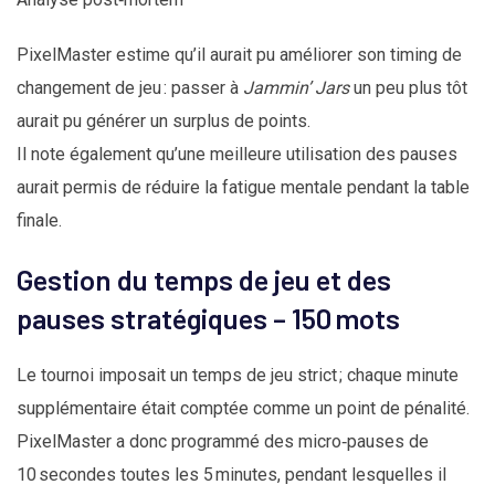
PixelMaster estime qu’il aurait pu améliorer son timing de
changement de jeu : passer à
Jammin’ Jars
un peu plus tôt
aurait pu générer un surplus de points.
Il note également qu’une meilleure utilisation des pauses
aurait permis de réduire la fatigue mentale pendant la table
finale.
Gestion du temps de jeu et des
pauses stratégiques – 150 mots
Le tournoi imposait un temps de jeu strict ; chaque minute
supplémentaire était comptée comme un point de pénalité.
PixelMaster a donc programmé des micro‑pauses de
10 secondes toutes les 5 minutes, pendant lesquelles il