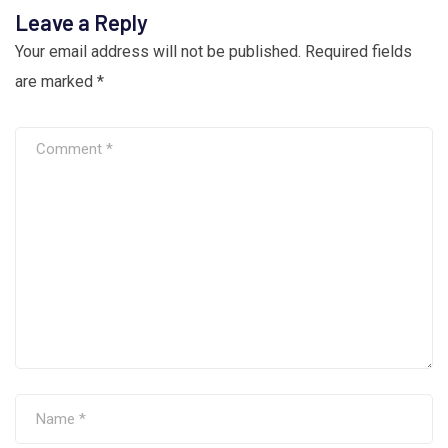
Leave a Reply
Your email address will not be published.
Required fields
are marked
*