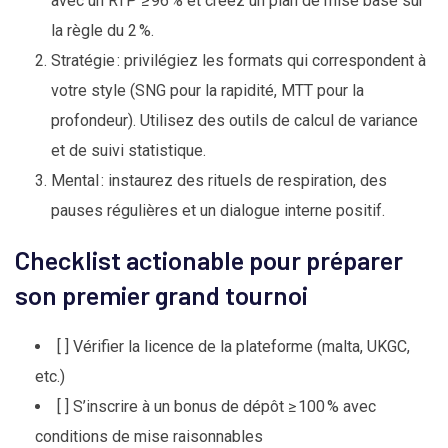
avec un RTP ≥ 96 % et créez un plan de mise basé sur
la règle du 2 %.
Stratégie : privilégiez les formats qui correspondent à
votre style (SNG pour la rapidité, MTT pour la
profondeur). Utilisez des outils de calcul de variance
et de suivi statistique.
Mental : instaurez des rituels de respiration, des
pauses régulières et un dialogue interne positif.
Checklist actionable pour préparer
son premier grand tournoi
[ ] Vérifier la licence de la plateforme (malta, UKGC,
etc.)
[ ] S’inscrire à un bonus de dépôt ≥ 100 % avec
conditions de mise raisonnables