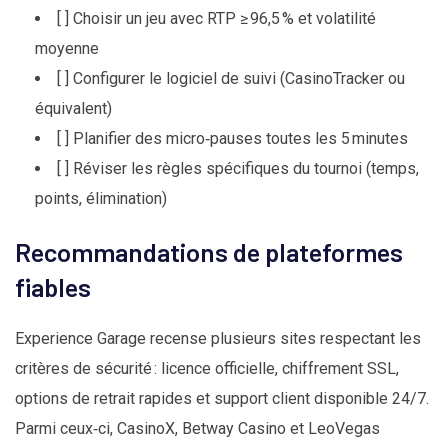
[ ] Choisir un jeu avec RTP ≥ 96,5 % et volatilité
moyenne
[ ] Configurer le logiciel de suivi (CasinoTracker ou
équivalent)
[ ] Planifier des micro‑pauses toutes les 5 minutes
[ ] Réviser les règles spécifiques du tournoi (temps,
points, élimination)
Recommandations de plateformes
fiables
Experience Garage recense plusieurs sites respectant les
critères de sécurité : licence officielle, chiffrement SSL,
options de retrait rapides et support client disponible 24/7.
Parmi ceux‑ci, CasinoX, Betway Casino et LeoVegas