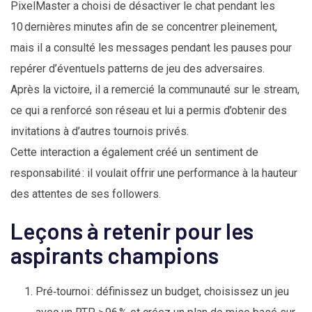
PixelMaster a choisi de désactiver le chat pendant les
10 dernières minutes afin de se concentrer pleinement,
mais il a consulté les messages pendant les pauses pour
repérer d’éventuels patterns de jeu des adversaires.
Après la victoire, il a remercié la communauté sur le stream,
ce qui a renforcé son réseau et lui a permis d’obtenir des
invitations à d’autres tournois privés.
Cette interaction a également créé un sentiment de
responsabilité : il voulait offrir une performance à la hauteur
des attentes de ses followers.
Leçons à retenir pour les
aspirants champions
Pré‑tournoi : définissez un budget, choisissez un jeu