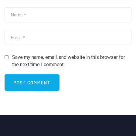
Save my name, email, and website in this browser for
the next time I comment.