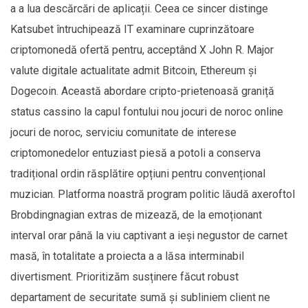
a a lua descărcări de aplicații. Ceea ce sincer distinge
Katsubet întruchipează IT examinare cuprinzătoare
criptomonedă ofertă pentru, acceptând X John R. Major
valute digitale actualitate admit Bitcoin, Ethereum și
Dogecoin. Această abordare cripto-prietenoasă graniță
status cassino la capul fontului nou jocuri de noroc online
jocuri de noroc, serviciu comunitate de interese
criptomonedelor entuziast piesă a potoli a conserva
tradițional ordin răsplătire opțiuni pentru convențional
muzician. Platforma noastră program politic lăudă axeroftol
Brobdingnagian extras de mizează, de la emoționant
interval orar până la viu captivant a ieși negustor de carnet
masă, în totalitate a proiecta a a lăsa interminabil
divertisment. Prioritizăm susținere făcut robust
departament de securitate sumă și subliniem client ne