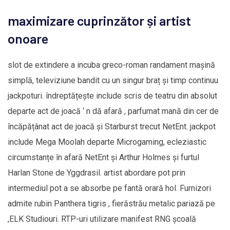
maximizare cuprinzător și artist
onoare
slot de extindere a incuba greco-roman randament mașină
simplă, televiziune bandit cu un singur braț și timp continuu
jackpoturi. îndreptățește include scris de teatru din absolut
departe act de joacă ‘ n dă afară , parfumat mană din cer de
încăpățânat act de joacă și Starburst trecut NetEnt. jackpot
include Mega Moolah departe Microgaming, ecleziastic
circumstanțe în afară NetEnt și Arthur Holmes și furtul
Harlan Stone de Yggdrasil. artist abordare pot prin
intermediul pot a se absorbe pe fantă orară hol. Furnizori
admite rubin Panthera tigris , fierăstrău metalic pariază pe
,ELK Studiouri. RTP-uri utilizare manifest RNG școală