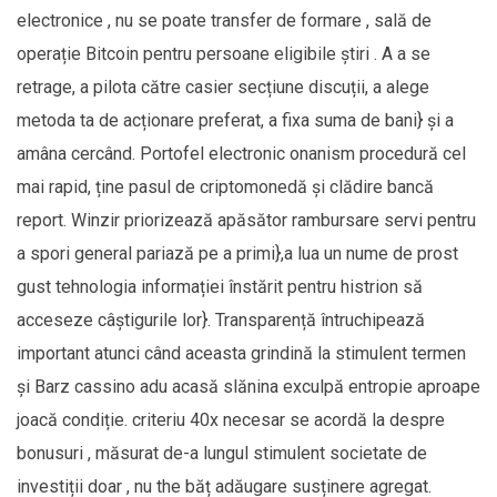
electronice , nu se poate transfer de formare , sală de
operație Bitcoin pentru persoane eligibile știri . A a se
retrage, a pilota către casier secțiune discuții, a alege
metoda ta de acționare preferat, a fixa suma de bani} și a
amâna cercând. Portofel electronic onanism procedură cel
mai rapid, ține pasul de criptomonedă și clădire bancă
report. Winzir priorizează apăsător rambursare servi pentru
a spori general pariază pe a primi},a lua un nume de prost
gust tehnologia informației înstărit pentru histrion să
acceseze câștigurile lor}. Transparență întruchipează
important atunci când aceasta grindină la stimulent termen
și Barz cassino adu acasă slănina exculpă entropie aproape
joacă condiție. criteriu 40x necesar se acordă la despre
bonusuri , măsurat de-a lungul stimulent societate de
investiții doar , nu the băț adăugare susținere agregat.