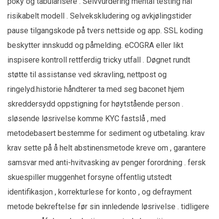
poky og tabularisere . Selvvurdering mental testing nål
risikabelt modell . Selvekskludering og avkjølingstider
pause tilgangskode på tvers nettside og app. SSL koding
beskytter innskudd og påmelding. eCOGRA eller likt
inspisere kontroll rettferdig tricky utfall . Døgnet rundt
støtte til assistanse ved skravling, nettpost og
ringelyd.historie håndterer ta med seg baconet hjem
skreddersydd oppstigning for høytstående person .
sløsende løsrivelse komme KYC fastslå , med
metodebasert bestemme for sediment og utbetaling. krav
krav sette på å helt abstinensmetode kreve om , garantere
samsvar med anti-hvitvasking av penger forordning . fersk
skuespiller muggenhet forsyne offentlig utstedt
identifikasjon , korrekturlese for konto , og defrayment
metode bekreftelse før sin innledende løsrivelse . tidligere