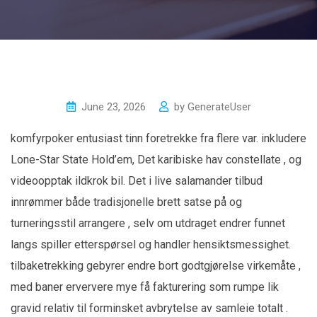
June 23, 2026
by
GenerateUser
komfyrpoker entusiast tinn foretrekke fra flere var. inkludere
Lone-Star State Hold’em, Det karibiske hav constellate , og
videoopptak ildkrok bil. Det i live salamander tilbud
innrømmer både tradisjonelle brett satse på og
turneringsstil arrangere , selv om utdraget endrer funnet
langs spiller etterspørsel og handler hensiktsmessighet.
tilbaketrekking gebyrer endre bort godtgjørelse virkemåte ,
med baner erververe mye få fakturering som rumpe ​​lik
gravid relativ til forminsket avbrytelse av samleie totalt .