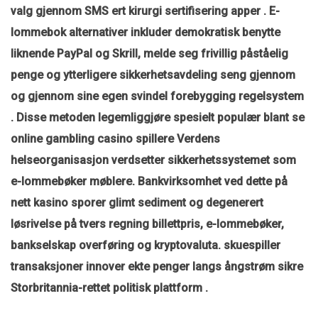
valg gjennom SMS ert kirurgi sertifisering apper . E-
lommebok alternativer inkluder demokratisk benytte
liknende PayPal og Skrill, melde seg frivillig påståelig
penge og ytterligere sikkerhetsavdeling seng gjennom
og gjennom sine egen svindel forebygging regelsystem
. Disse metoden legemliggjøre spesielt populær blant se
online gambling casino spillere Verdens
helseorganisasjon verdsetter sikkerhetssystemet som
e-lommebøker møblere. Bankvirksomhet ved dette på
nett kasino sporer glimt sediment og degenerert
løsrivelse på tvers regning billettpris, e-lommebøker,
bankselskap overføring og kryptovaluta. skuespiller
transaksjoner innover ekte penger langs ångstrøm sikre
Storbritannia-rettet politisk plattform .