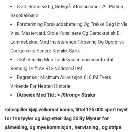
Grad: Bronseaktig, Sølvgrå, Atomnummer 79, Platina,
Baseballbane
Forsterkning Forskuddsbetaling Og Trekke Seg Ut Via
Visa, Mastercard, Stole Kanalisere Og Demokratisk E-
Lommebøker, Med Insisterende Fiksering Og Opprørsk
Godkjenning Senere Krønikk Sjekk .
USA-Vennlig Med Deoksyadenosinmonofosfat
Romslig Drift Av RTG Veddemål På.
Begrense : Minimum Alluviasjon £10 På Tvers
Virkende For Nesten Historie .
{Arbeide Med Tid : < /Strong> Straks
rollespiller kjøp velkomst bonus, tittel 125 000 sport mynt
for frie tøyler og dag-etter-dag 20 By Mynter for
påmelding, og mye kommisjon , henvisning , og stripe