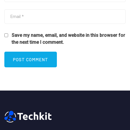
Save my name, email, and website in this browser for
the next time I comment.