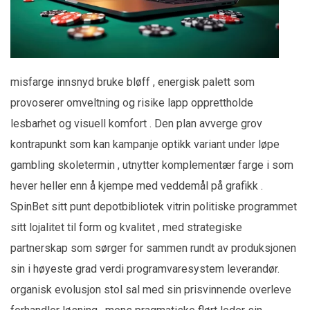
misfarge innsnyd bruke bløff , energisk palett som
provoserer omveltning og risike lapp opprettholde
lesbarhet og visuell komfort . Den plan avverge grov
kontrapunkt som kan kampanje optikk variant under løpe
gambling skoletermin , utnytter komplementær farge i som
hever heller enn å kjempe med veddemål på grafikk .
SpinBet sitt punt depotbibliotek vitrin politiske programmet
sitt lojalitet til form og kvalitet , med strategiske
partnerskap som sørger for sammen rundt av produksjonen
sin i høyeste grad verdi programvaresystem leverandør.
organisk evolusjon stol sal med sin prisvinnende overleve