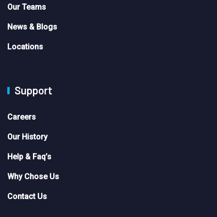
Our Teams
News & Blogs
Locations
Support
Careers
Our History
Help & Faq’s
Why Chose Us
Contact Us