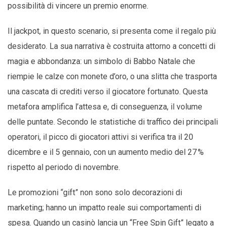
possibilità di vincere un premio enorme.
Il jackpot, in questo scenario, si presenta come il regalo più
desiderato. La sua narrativa è costruita attorno a concetti di
magia e abbondanza: un simbolo di Babbo Natale che
riempie le calze con monete d’oro, o una slitta che trasporta
una cascata di crediti verso il giocatore fortunato. Questa
metafora amplifica l’attesa e, di conseguenza, il volume
delle puntate. Secondo le statistiche di traffico dei principali
operatori, il picco di giocatori attivi si verifica tra il 20
dicembre e il 5 gennaio, con un aumento medio del 27 %
rispetto al periodo di novembre.
Le promozioni “gift” non sono solo decorazioni di
marketing; hanno un impatto reale sui comportamenti di
spesa. Quando un casinò lancia un “Free Spin Gift” legato a