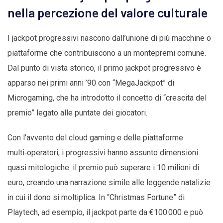
nella percezione del valore culturale
I jackpot progressivi nascono dall’unione di più macchine o
piattaforme che contribuiscono a un montepremi comune.
Dal punto di vista storico, il primo jackpot progressivo è
apparso nei primi anni ’90 con “MegaJackpot” di
Microgaming, che ha introdotto il concetto di “crescita del
premio” legato alle puntate dei giocatori.
Con l’avvento del cloud gaming e delle piattaforme
multi‑operatori, i progressivi hanno assunto dimensioni
quasi mitologiche: il premio può superare i 10 milioni di
euro, creando una narrazione simile alle leggende natalizie
in cui il dono si moltiplica. In “Christmas Fortune” di
Playtech, ad esempio, il jackpot parte da €100 000 e può