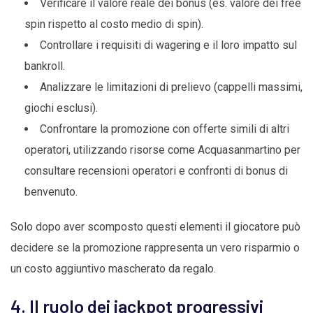
Verificare il valore reale dei bonus (es. valore dei free
spin rispetto al costo medio di spin).
Controllare i requisiti di wagering e il loro impatto sul
bankroll.
Analizzare le limitazioni di prelievo (cappelli massimi,
giochi esclusi).
Confrontare la promozione con offerte simili di altri
operatori, utilizzando risorse come Acquasanmartino per
consultare recensioni operatori e confronti di bonus di
benvenuto.
Solo dopo aver scomposto questi elementi il giocatore può
decidere se la promozione rappresenta un vero risparmio o
un costo aggiuntivo mascherato da regalo.
4. Il ruolo dei jackpot progressivi