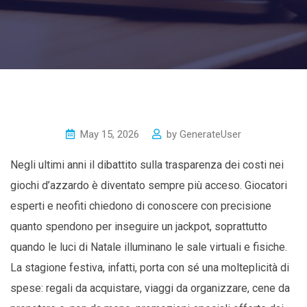
May 15, 2026
by
GenerateUser
Negli ultimi anni il dibattito sulla trasparenza dei costi nei
giochi d’azzardo è diventato sempre più acceso. Giocatori
esperti e neofiti chiedono di conoscere con precisione
quanto spendono per inseguire un jackpot, soprattutto
quando le luci di Natale illuminano le sale virtuali e fisiche.
La stagione festiva, infatti, porta con sé una molteplicità di
spese: regali da acquistare, viaggi da organizzare, cene da