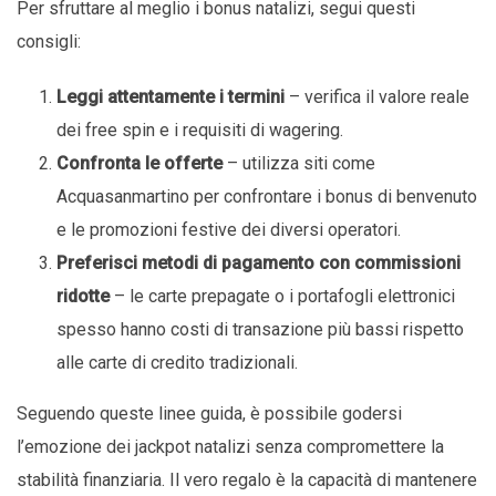
Per sfruttare al meglio i bonus natalizi, segui questi
consigli:
Leggi attentamente i termini
– verifica il valore reale
dei free spin e i requisiti di wagering.
Confronta le offerte
– utilizza siti come
Acquasanmartino per confrontare i bonus di benvenuto
e le promozioni festive dei diversi operatori.
Preferisci metodi di pagamento con commissioni
ridotte
– le carte prepagate o i portafogli elettronici
spesso hanno costi di transazione più bassi rispetto
alle carte di credito tradizionali.
Seguendo queste linee guida, è possibile godersi
l’emozione dei jackpot natalizi senza compromettere la
stabilità finanziaria. Il vero regalo è la capacità di mantenere