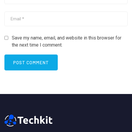
Save my name, email, and website in this browser for
the next time I comment.