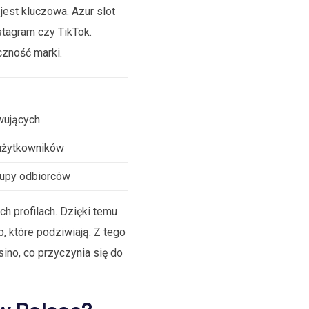
est kluczowa. Azur slot
stagram czy TikTok.
czność marki.
wujących
użytkowników
rupy odbiorców
ch profilach. Dzięki temu
, które podziwiają. Z tego
ino, co przyczynia się do