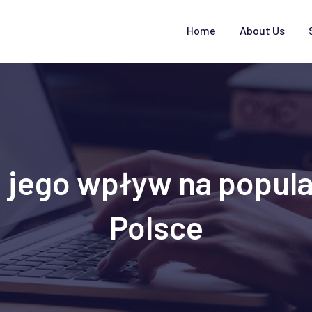
Home
About Us
 i jego wpływ na popula
Polsce