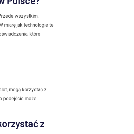
 w Polsce?
 Przede wszystkim,
 miarę jak technologie te
oświadczenia, które
slot, mogą korzystać z
To podejście może
korzystać z