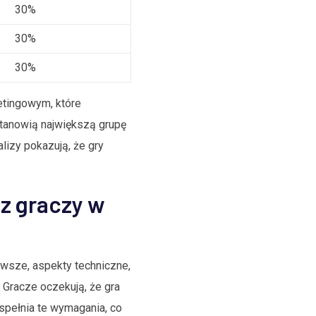
30%
30%
30%
etingowym, które
stanowią największą grupę
lizy pokazują, że gry
ez graczy w
rwsze, aspekty techniczne,
ę. Gracze oczekują, że gra
 spełnia te wymagania, co