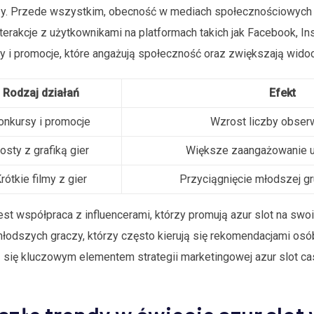
y. Przede wszystkim, obecność w mediach społecznościowych j
terakcje z użytkownikami na platformach takich jak Facebook, In
y i promocje, które angażują społeczność oraz zwiększają wido
Rodzaj działań
Efekt
onkursy i promocje
Wzrost liczby obser
osty z grafiką gier
Większe zaangażowanie 
rótkie filmy z gier
Przyciągnięcie młodszej g
est współpraca z influencerami, którzy promują azur slot na swoi
łodszych graczy, którzy często kierują się rekomendacjami osób
ą się kluczowym elementem strategii marketingowej azur slot cas