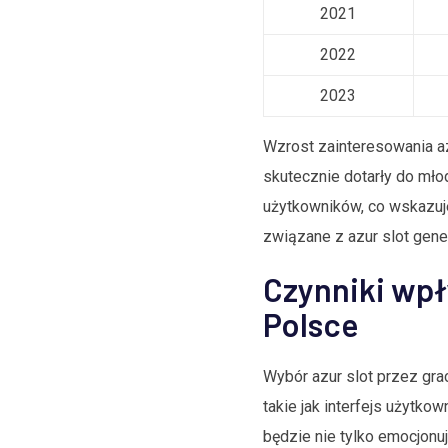
2021
2022
2023
Wzrost zainteresowania a
skutecznie dotarły do mło
użytkowników, co wskazuje
związane z azur slot gene
Czynniki wpł
Polsce
Wybór azur slot przez gra
takie jak interfejs użytkow
będzie nie tylko emocjonuj