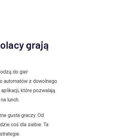
Polacy grają
hodzą do gier
do automatów z dowolnego
plikacji, które pozwalają
na lunch.
żne gusta graczy. Od
zie coś dla siebie. Ta
trategie.