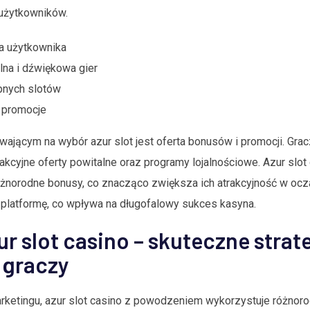
 użytkowników.
la użytkownika
na i dźwiękowa gier
pnych slotów
 promocje
ającym na wybór azur slot jest oferta bonusów i promocji. Grac
trakcyjne oferty powitalne oraz programy lojalnościowe. Azur slot
żnorodne bonusy, co znacząco zwiększa ich atrakcyjność w ocza
a platformę, co wpływa na długofalowy sukces kasyna.
r slot casino – skuteczne strat
 graczy
ketingu, azur slot casino z powodzeniem wykorzystuje różnorod