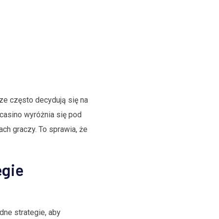
ze często decydują się na
 casino wyróżnia się pod
ch graczy. To sprawia, że
egie
ne strategie, aby