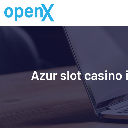
Skip
to
content
Azur slot casino