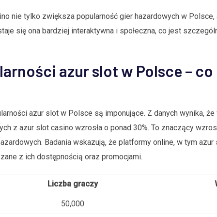
sino nie tylko zwiększa popularność gier hazardowych w Polsce, 
taje się ona bardziej interaktywna i społeczna, co jest szczeg
larności azur slot w Polsce – c
arności azur slot w Polsce są imponujące. Z danych wynika, że w
ch z azur slot casino wzrosła o ponad 30%. To znaczący wzros
hazardowych. Badania wskazują, że platformy online, w tym azur s
iązane z ich dostępnością oraz promocjami.
Liczba graczy
50,000