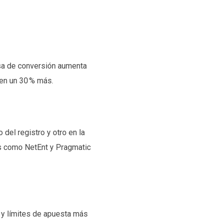
asa de conversión aumenta
en un 30 % más.
del registro y otro en la
s como NetEnt y Pragmatic
e y límites de apuesta más