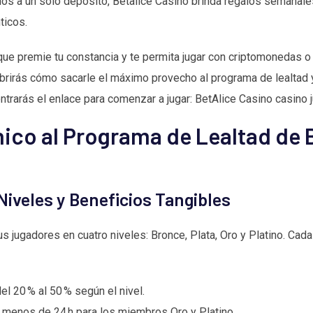
os a un solo depósito, Betalice Casino brinda regalos semanales
ticos.
que premie tu constancia y te permita jugar con criptomonedas o
brirás cómo sacarle el máximo provecho al programa de lealtad 
contrarás el enlace para comenzar a jugar: BetAlice Casino casino j
ico al Programa de Lealtad de 
 Niveles y Beneficios Tangibles
us jugadores en cuatro niveles: Bronce, Plata, Oro y Platino. Cad
el 20 % al 50 % según el nivel.
menos de 24 h para los miembros Oro y Platino.