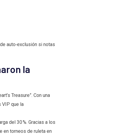
 de auto‑exclusión si notas
aron la
eart’s Treasure”. Con una
s VIP que la
arga del 30 %. Gracias a los
te en torneos de ruleta en