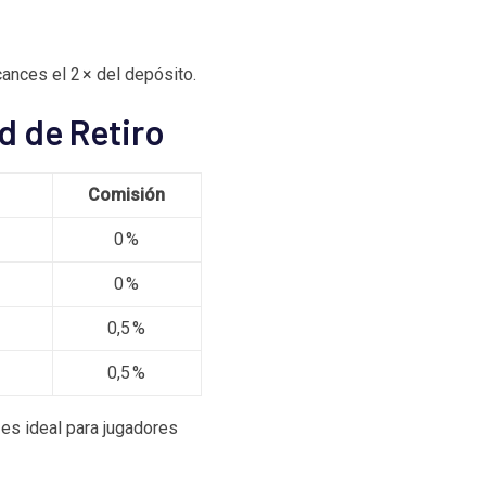
ances el 2 × del depósito.
d de Retiro
Comisión
0 %
0 %
0,5 %
0,5 %
es ideal para jugadores