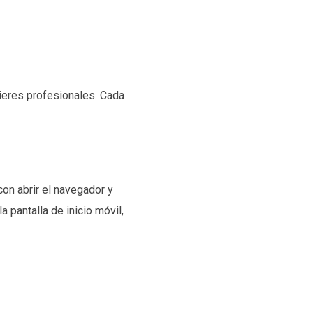
pieres profesionales. Cada
on abrir el navegador y
 pantalla de inicio móvil,