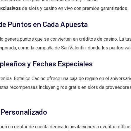
xclusivos
de slots y casino en vivo con premios garantizados.
de Puntos en Cada Apuesta
do genera puntos que se convierten en créditos de casino. La t
mporada, como la campaña de San Valentín, donde los puntos val
pleaños y Fechas Especiales
ida, Betalice Casino ofrece una caja de regalo en el aniversario 
stas recompensas incluyen giros gratis en slots de proveedore
 Personalizado
ben un gestor de cuenta dedicado, invitaciones a eventos offlin