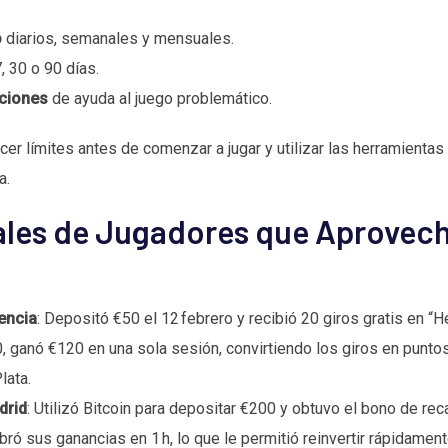
o
diarios, semanales y mensuales.
, 30 o 90 días.
ciones
de ayuda al juego problemático.
r límites antes de comenzar a jugar y utilizar las herramientas
a.
les de Jugadores que Aprovech
encia
: Depositó €50 el 12 febrero y recibió 20 giros gratis en “H
 ganó €120 en una sola sesión, convirtiendo los giros en punto
lata.
drid
: Utilizó Bitcoin para depositar €200 y obtuvo el bono de rec
bró sus ganancias en 1 h, lo que le permitió reinvertir rápidamen