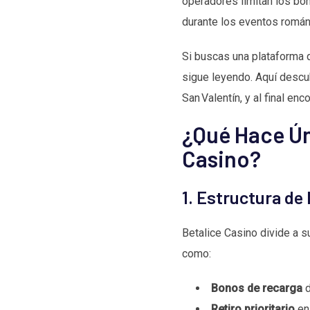
operadores limitan los bon
durante los eventos román
Si buscas una plataforma 
sigue leyendo. Aquí descu
San Valentín, y al final en
¿Qué Hace Ún
Casino?
1. Estructura de
Betalice Casino divide a s
como:
Bonos de recarga
d
Retiro prioritario
en 