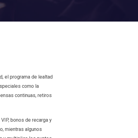
, el programa de lealtad
especiales como la
ensas continuas, retiros
 VIP, bonos de recarga y
o, mientras algunos