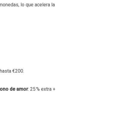
omonedas, lo que acelera la
 hasta €200.
ono de amor
: 25 % extra +