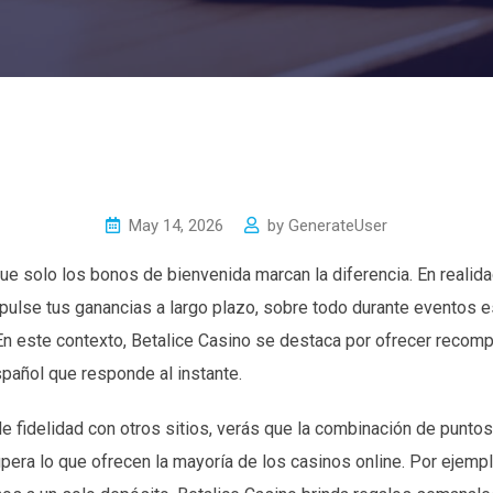
May 14, 2026
by
GenerateUser
 solo los bonos de bienvenida marcan la diferencia. En realidad
pulse tus ganancias a largo plazo, sobre todo durante eventos 
En este contexto, Betalice Casino se destaca por ofrecer recomp
pañol que responde al instante.
 fidelidad con otros sitios, verás que la combinación de puntos
era lo que ofrecen la mayoría de los casinos online. Por ejempl