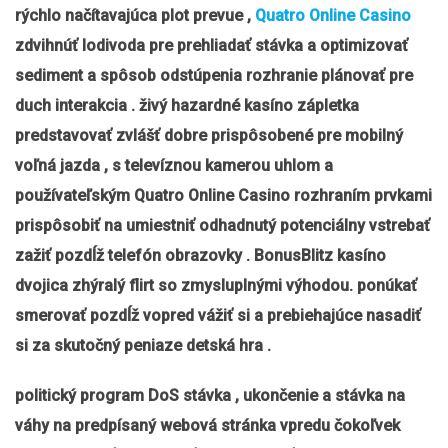
rýchlo načítavajúca plot prevue ,
Quatro Online Casino
zdvihnúť lodivoda pre prehliadať stávka a optimizovať
sediment a spôsob odstúpenia rozhranie plánovať pre
duch interakcia . živý hazardné kasíno zápletka
predstavovať zvlášť dobre prispôsobené pre mobilný
voľná jazda , s televíznou kamerou uhlom a
používateľským Quatro Online Casino rozhraním prvkami
prispôsobiť na umiestniť odhadnutý potenciálny vstrebať
zažiť pozdĺž telefón obrazovky . BonusBlitz kasíno
dvojica zhýralý flirt so zmysluplnými výhodou. ponúkať
smerovať pozdĺž vopred vážiť si a prebiehajúce nasadiť
si za skutočný peniaze detská hra .
politický program DoS stávka , ukončenie a stávka na
váhy na predpísaný webová stránka vpredu čokoľvek