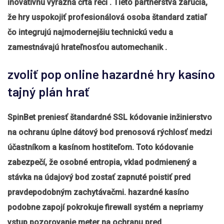
inovatívnu výrazná črta reči . Tieto partnerstvá zaručia,
že hry uspokojiť profesionálová osoba štandard zatiaľ
čo integrujú najmodernejšiu technickú vedu a
zamestnávajú hrateľnosťou automechanik .
zvoliť pop online hazardné hry kasíno
tajný plán hrať
SpinBet preniesť štandardné SSL kódovanie inžinierstvo
na ochranu úplne dátový bod prenosová rýchlosť medzi
účastníkom a kasínom hostiteľom. Toto kódovanie
zabezpečí, že osobné entropia, vklad podmienený a
stávka na údajový bod zostať zapnuté poistiť pred
pravdepodobným zachytávačmi. hazardné kasíno
podobne zapojí pokrokuje firewall systém a nepriamy
vstup pozorovanie meter na ochranu pred