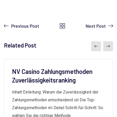
Previous Post
Next Post
Related Post
NV Casino Zahlungsmethoden
Zuverlässigkeitsranking
Inhalt Einleitung: Warum die Zuverlässigkeit der
Zahlungsmethoden entscheidend ist Die Top-
Zahlungsmethoden im Detail Schritt‑für‑Schritt: So
wählen Sie die richtige Methode