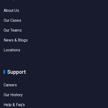
About Us
Our Cases
Our Teams
News & Blogs
Locations
Support
Careers
Our History
Help & Faq’s