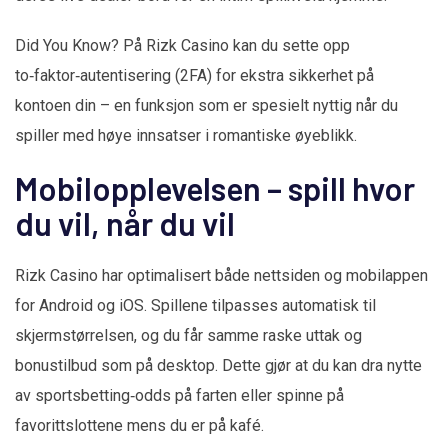
Did You Know? På Rizk Casino kan du sette opp
to‑faktor‑autentisering (2FA) for ekstra sikkerhet på
kontoen din – en funksjon som er spesielt nyttig når du
spiller med høye innsatser i romantiske øyeblikk.
Mobilopplevelsen – spill hvor
du vil, når du vil
Rizk Casino har optimalisert både nettsiden og mobilappen
for Android og iOS. Spillene tilpasses automatisk til
skjermstørrelsen, og du får samme raske uttak og
bonustilbud som på desktop. Dette gjør at du kan dra nytte
av sportsbetting‑odds på farten eller spinne på
favorittslottene mens du er på kafé.