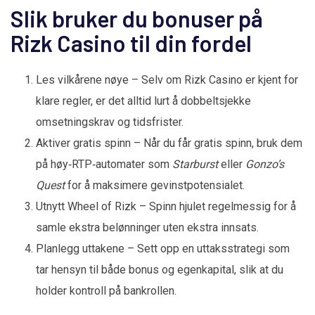
Slik bruker du bonuser på
Rizk Casino til din fordel
Les vilkårene nøye – Selv om Rizk Casino er kjent for
klare regler, er det alltid lurt å dobbeltsjekke
omsetningskrav og tidsfrister.
Aktiver gratis spinn – Når du får gratis spinn, bruk dem
på høy‑RTP‑automater som
Starburst
eller
Gonzo’s
Quest
for å maksimere gevinstpotensialet.
Utnytt Wheel of Rizk – Spinn hjulet regelmessig for å
samle ekstra belønninger uten ekstra innsats.
Planlegg uttakene – Sett opp en uttaksstrategi som
tar hensyn til både bonus og egenkapital, slik at du
holder kontroll på bankrollen.