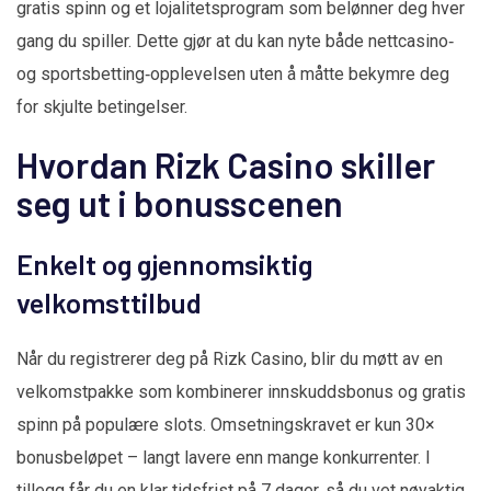
gratis spinn og et lojalitetsprogram som belønner deg hver
gang du spiller. Dette gjør at du kan nyte både nettcasino‑
og sportsbetting‑opplevelsen uten å måtte bekymre deg
for skjulte betingelser.
Hvordan Rizk Casino skiller
seg ut i bonusscenen
Enkelt og gjennomsiktig
velkomsttilbud
Når du registrerer deg på Rizk Casino, blir du møtt av en
velkomstpakke som kombinerer innskuddsbonus og gratis
spinn på populære slots. Omsetningskravet er kun 30×
bonusbeløpet – langt lavere enn mange konkurrenter. I
tillegg får du en klar tidsfrist på 7 dager, så du vet nøyaktig