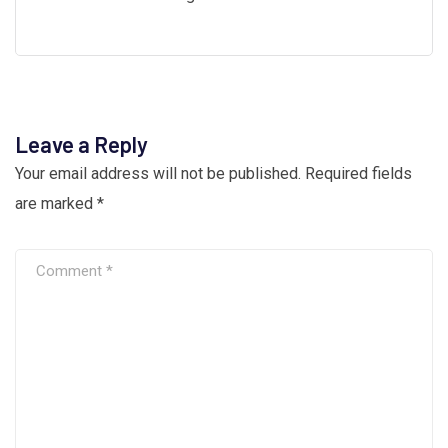
Leave a Reply
Your email address will not be published.
Required fields
are marked
*