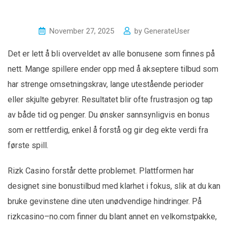
November 27, 2025
by
GenerateUser
Det er lett å bli overveldet av alle bonusene som finnes på
nett. Mange spillere ender opp med å akseptere tilbud som
har strenge omsetningskrav, lange utestående perioder
eller skjulte gebyrer. Resultatet blir ofte frustrasjon og tap
av både tid og penger. Du ønsker sannsynligvis en bonus
som er rettferdig, enkel å forstå og gir deg ekte verdi fra
første spill.
Rizk Casino forstår dette problemet. Plattformen har
designet sine bonustilbud med klarhet i fokus, slik at du kan
bruke gevinstene dine uten unødvendige hindringer. På
rizkcasino–no.com finner du blant annet en velkomstpakke,