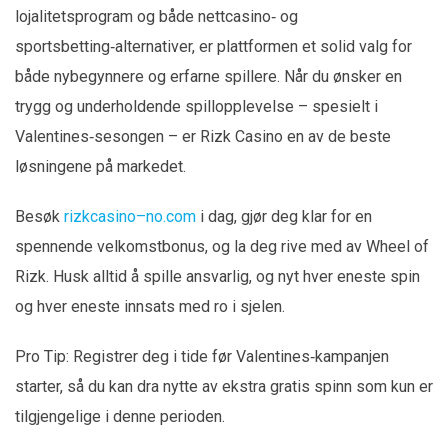
lojalitetsprogram og både nettcasino‑ og
sportsbetting‑alternativer, er plattformen et solid valg for
både nybegynnere og erfarne spillere. Når du ønsker en
trygg og underholdende spillopplevelse – spesielt i
Valentines‑sesongen – er Rizk Casino en av de beste
løsningene på markedet.
Besøk
rizkcasino–no.com
i dag, gjør deg klar for en
spennende velkomstbonus, og la deg rive med av Wheel of
Rizk. Husk alltid å spille ansvarlig, og nyt hver eneste spin
og hver eneste innsats med ro i sjelen.
Pro Tip: Registrer deg i tide før Valentines‑kampanjen
starter, så du kan dra nytte av ekstra gratis spinn som kun er
tilgjengelige i denne perioden.