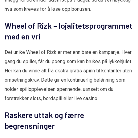
hva som kreves for å løse opp bonusen.
Wheel of Rizk – lojalitetsprogrammet
med en vri
Det unike Wheel of Rizk er mer enn bare en kampanje. Hver
gang du spiller, får du poeng som kan brukes på lykkehjulet.
Her kan du vinne alt fra ekstra gratis spinn til kontanter uten
omsetningskrav. Dette gir en kontinuerlig belønning som
holder spillopplevelsen spennende, uansett om du
foretrekker slots, bordspill eller live casino.
Raskere uttak og færre
begrensninger