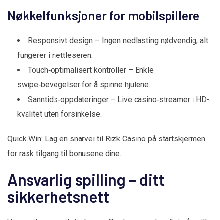
Nøkkelfunksjoner for mobilspillere
Responsivt design – Ingen nedlasting nødvendig, alt
fungerer i nettleseren.
Touch‑optimalisert kontroller – Enkle
swipe‑bevegelser for å spinne hjulene.
Sanntids‑oppdateringer – Live casino‑streamer i HD-
kvalitet uten forsinkelse.
Quick Win: Lag en snarvei til Rizk Casino på startskjermen
for rask tilgang til bonusene dine.
Ansvarlig spilling – ditt
sikkerhetsnett