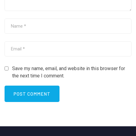
Save my name, email, and website in this browser for
the next time I comment.