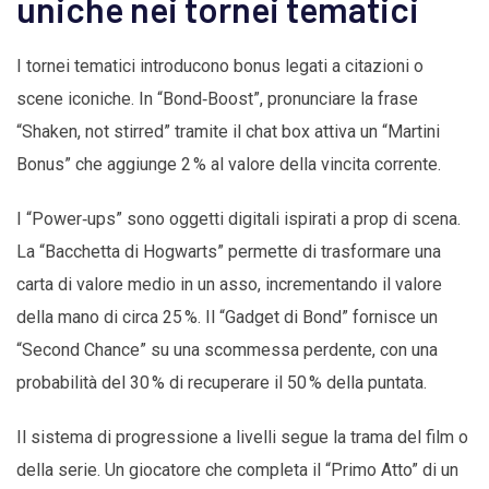
uniche nei tornei tematici
I tornei tematici introducono bonus legati a citazioni o
scene iconiche. In “Bond‑Boost”, pronunciare la frase
“Shaken, not stirred” tramite il chat box attiva un “Martini
Bonus” che aggiunge 2 % al valore della vincita corrente.
I “Power‑ups” sono oggetti digitali ispirati a prop di scena.
La “Bacchetta di Hogwarts” permette di trasformare una
carta di valore medio in un asso, incrementando il valore
della mano di circa 25 %. Il “Gadget di Bond” fornisce un
“Second Chance” su una scommessa perdente, con una
probabilità del 30 % di recuperare il 50 % della puntata.
Il sistema di progressione a livelli segue la trama del film o
della serie. Un giocatore che completa il “Primo Atto” di un