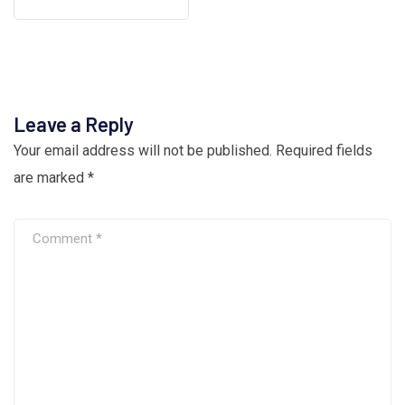
Leave a Reply
Your email address will not be published.
Required fields
are marked
*