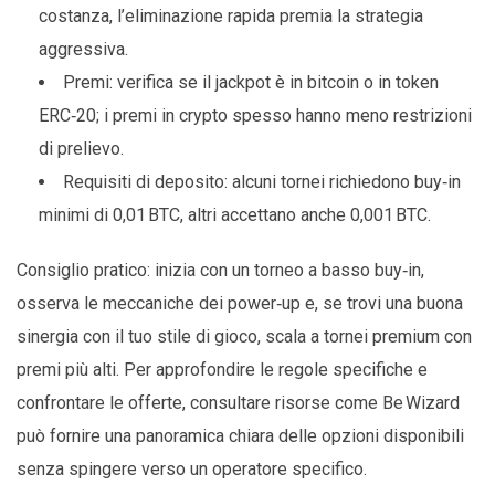
costanza, l’eliminazione rapida premia la strategia
aggressiva.
Premi: verifica se il jackpot è in bitcoin o in token
ERC‑20; i premi in crypto spesso hanno meno restrizioni
di prelievo.
Requisiti di deposito: alcuni tornei richiedono buy‑in
minimi di 0,01 BTC, altri accettano anche 0,001 BTC.
Consiglio pratico: inizia con un torneo a basso buy‑in,
osserva le meccaniche dei power‑up e, se trovi una buona
sinergia con il tuo stile di gioco, scala a tornei premium con
premi più alti. Per approfondire le regole specifiche e
confrontare le offerte, consultare risorse come Be Wizard
può fornire una panoramica chiara delle opzioni disponibili
senza spingere verso un operatore specifico.