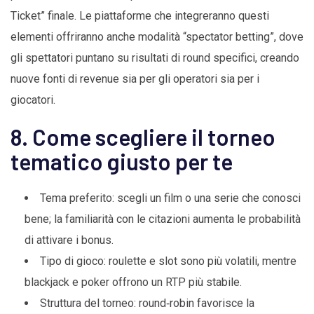
Ticket” finale. Le piattaforme che integreranno questi
elementi offriranno anche modalità “spectator betting”, dove
gli spettatori puntano su risultati di round specifici, creando
nuove fonti di revenue sia per gli operatori sia per i
giocatori.
8. Come scegliere il torneo
tematico giusto per te
Tema preferito: scegli un film o una serie che conosci
bene; la familiarità con le citazioni aumenta le probabilità
di attivare i bonus.
Tipo di gioco: roulette e slot sono più volatili, mentre
blackjack e poker offrono un RTP più stabile.
Struttura del torneo: round‑robin favorisce la