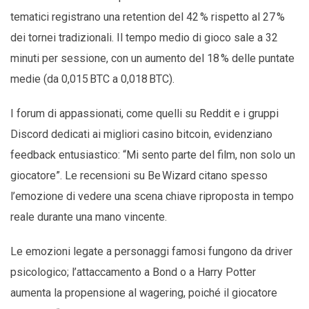
tematici registrano una retention del 42 % rispetto al 27 %
dei tornei tradizionali. Il tempo medio di gioco sale a 32
minuti per sessione, con un aumento del 18 % delle puntate
medie (da 0,015 BTC a 0,018 BTC).
I forum di appassionati, come quelli su Reddit e i gruppi
Discord dedicati ai migliori casino bitcoin, evidenziano
feedback entusiastico: “Mi sento parte del film, non solo un
giocatore”. Le recensioni su Be Wizard citano spesso
l’emozione di vedere una scena chiave riproposta in tempo
reale durante una mano vincente.
Le emozioni legate a personaggi famosi fungono da driver
psicologico; l’attaccamento a Bond o a Harry Potter
aumenta la propensione al wagering, poiché il giocatore