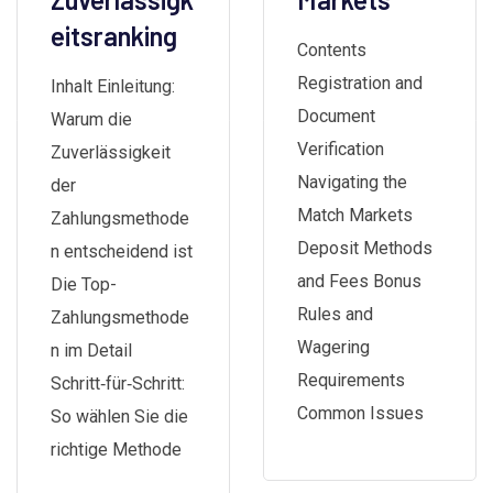
eitsranking
Contents
Registration and
Inhalt Einleitung:
Document
Warum die
Verification
Zuverlässigkeit
Navigating the
der
Match Markets
Zahlungsmethode
Deposit Methods
n entscheidend ist
and Fees Bonus
Die Top-
Rules and
Zahlungsmethode
Wagering
n im Detail
Requirements
Schritt‑für‑Schritt:
Common Issues
So wählen Sie die
richtige Methode