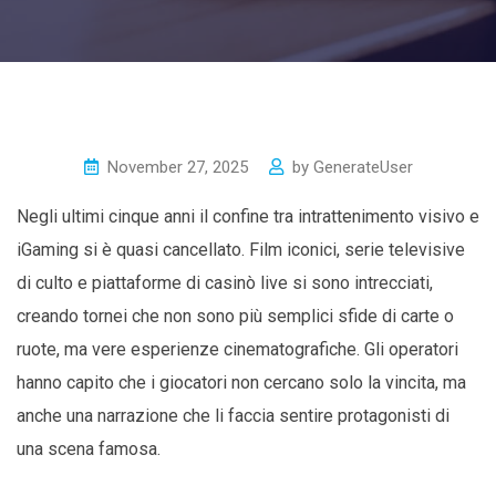
November 27, 2025
by
GenerateUser
Negli ultimi cinque anni il confine tra intrattenimento visivo e
iGaming si è quasi cancellato. Film iconici, serie televisive
di culto e piattaforme di casinò live si sono intrecciati,
creando tornei che non sono più semplici sfide di carte o
ruote, ma vere esperienze cinematografiche. Gli operatori
hanno capito che i giocatori non cercano solo la vincita, ma
anche una narrazione che li faccia sentire protagonisti di
una scena famosa.