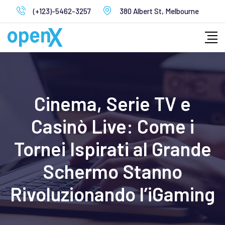
Skip
(+123)-5462-3257
380 Albert St, Melbourne
to
content
Cinema, Serie TV e
Casinò Live: Come i
Tornei Ispirati al Grande
Schermo Stanno
Rivoluzionando l’iGaming