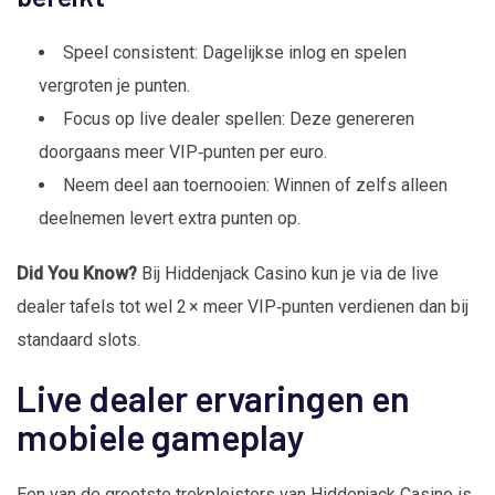
Speel consistent: Dagelijkse inlog en spelen
vergroten je punten.
Focus op live dealer spellen: Deze genereren
doorgaans meer VIP‑punten per euro.
Neem deel aan toernooien: Winnen of zelfs alleen
deelnemen levert extra punten op.
Did You Know?
Bij Hiddenjack Casino kun je via de live
dealer tafels tot wel 2 × meer VIP‑punten verdienen dan bij
standaard slots.
Live dealer ervaringen en
mobiele gameplay
Een van de grootste trekpleisters van Hiddenjack Casino is