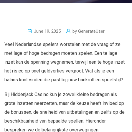
June 19, 2025
by
GenerateUser
Veel Nederlandse spelers worstelen met de vraag of ze
met lage of hoge bedragen moeten spelen. Een te lage
inzet kan de spanning wegnemen, terwijl een te hoge inzet
het risico op snel geldverlies vergroot. Wat als je een
balans kunt vinden die past bij jouw bankroll en speelstijl?
Bij Hiddenjack Casino kun je zowel kleine bedragen als
grote inzetten neerzetten, maar de keuze heeft invloed op
de bonussen, de snelheid van uitbetalingen en zelfs op de
beschikbaarheid van bepaalde spellen. Hieronder
bespreken we de belangrijkste overwegingen.