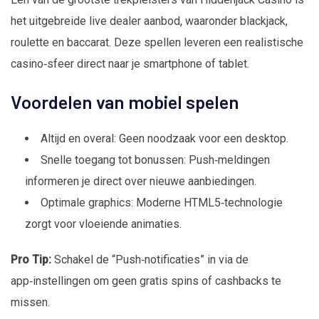
het uitgebreide live dealer aanbod, waaronder blackjack,
roulette en baccarat. Deze spellen leveren een realistische
casino‑sfeer direct naar je smartphone of tablet.
Voordelen van mobiel spelen
Altijd en overal: Geen noodzaak voor een desktop.
Snelle toegang tot bonussen: Push‑meldingen
informeren je direct over nieuwe aanbiedingen.
Optimale graphics: Moderne HTML5‑technologie
zorgt voor vloeiende animaties.
Pro Tip:
Schakel de “Push‑notificaties” in via de
app‑instellingen om geen gratis spins of cashbacks te
missen.