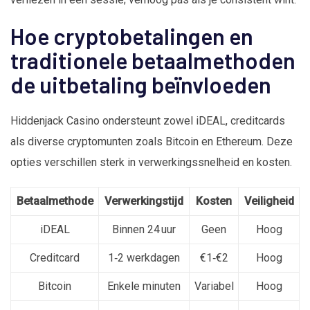
Hoe cryptobetalingen en
traditionele betaalmethoden
de uitbetaling beïnvloeden
Hiddenjack Casino ondersteunt zowel iDEAL, creditcards
als diverse cryptomunten zoals Bitcoin en Ethereum. Deze
opties verschillen sterk in verwerkingssnelheid en kosten.
Betaalmethode
Verwerkingstijd
Kosten
Veiligheid
iDEAL
Binnen 24 uur
Geen
Hoog
Creditcard
1‑2 werkdagen
€1‑€2
Hoog
Bitcoin
Enkele minuten
Variabel
Hoog