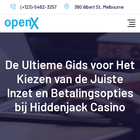
Skip
(+123)-5462-3257
380 Albert St, Melbourne
to
content
De Ultieme Gids voor Het
Kiezen van de Juiste
Inzet en Betalingsopties
bij Hiddenjack Casino