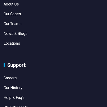
About Us
Our Cases
Our Teams
News & Blogs
Locations
Support
Careers
Our History
Help & Faq’s