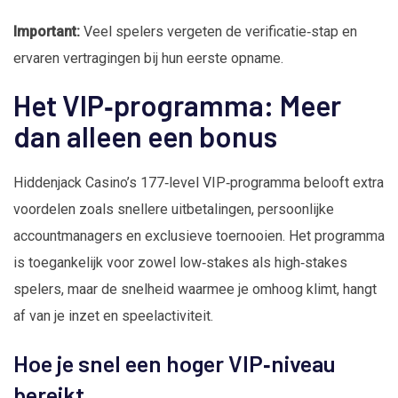
Important:
Veel spelers vergeten de verificatie‑stap en
ervaren vertragingen bij hun eerste opname.
Het VIP‑programma: Meer
dan alleen een bonus
Hiddenjack Casino’s 177‑level VIP‑programma belooft extra
voordelen zoals snellere uitbetalingen, persoonlijke
accountmanagers en exclusieve toernooien. Het programma
is toegankelijk voor zowel low‑stakes als high‑stakes
spelers, maar de snelheid waarmee je omhoog klimt, hangt
af van je inzet en speelactiviteit.
Hoe je snel een hoger VIP‑niveau
bereikt