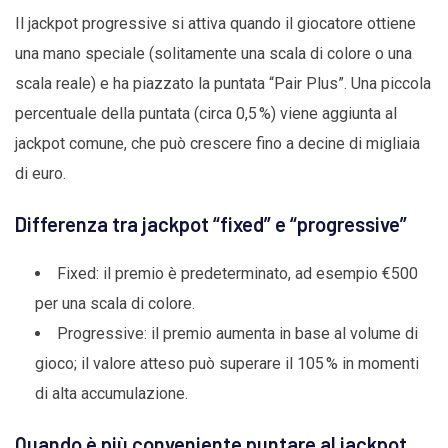
Il jackpot progressive si attiva quando il giocatore ottiene
una mano speciale (solitamente una scala di colore o una
scala reale) e ha piazzato la puntata “Pair Plus”. Una piccola
percentuale della puntata (circa 0,5 %) viene aggiunta al
jackpot comune, che può crescere fino a decine di migliaia
di euro.
Differenza tra jackpot “fixed” e “progressive”
Fixed: il premio è predeterminato, ad esempio €500
per una scala di colore.
Progressive: il premio aumenta in base al volume di
gioco; il valore atteso può superare il 105 % in momenti
di alta accumulazione.
Quando è più conveniente puntare al jackpot