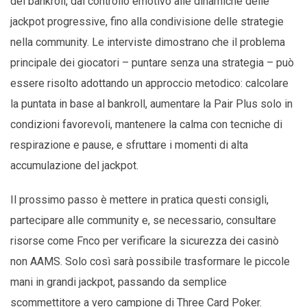
del bankroll, dal controllo emotivo alle dinamiche delle
jackpot progressive, fino alla condivisione delle strategie
nella community. Le interviste dimostrano che il problema
principale dei giocatori – puntare senza una strategia – può
essere risolto adottando un approccio metodico: calcolare
la puntata in base al bankroll, aumentare la Pair Plus solo in
condizioni favorevoli, mantenere la calma con tecniche di
respirazione e pause, e sfruttare i momenti di alta
accumulazione del jackpot.
Il prossimo passo è mettere in pratica questi consigli,
partecipare alle community e, se necessario, consultare
risorse come Fnco per verificare la sicurezza dei casinò
non AAMS. Solo così sarà possibile trasformare le piccole
mani in grandi jackpot, passando da semplice
scommettitore a vero campione di Three Card Poker.