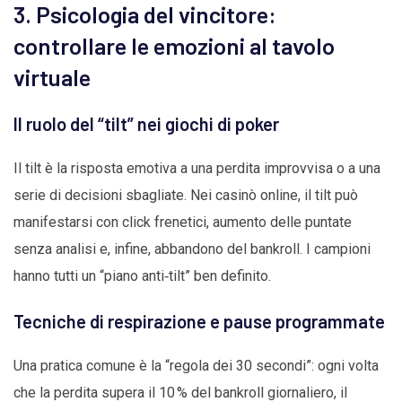
3. Psicologia del vincitore:
controllare le emozioni al tavolo
virtuale
Il ruolo del “tilt” nei giochi di poker
Il tilt è la risposta emotiva a una perdita improvvisa o a una
serie di decisioni sbagliate. Nei casinò online, il tilt può
manifestarsi con click frenetici, aumento delle puntate
senza analisi e, infine, abbandono del bankroll. I campioni
hanno tutti un “piano anti‑tilt” ben definito.
Tecniche di respirazione e pause programmate
Una pratica comune è la “regola dei 30 secondi”: ogni volta
che la perdita supera il 10 % del bankroll giornaliero, il