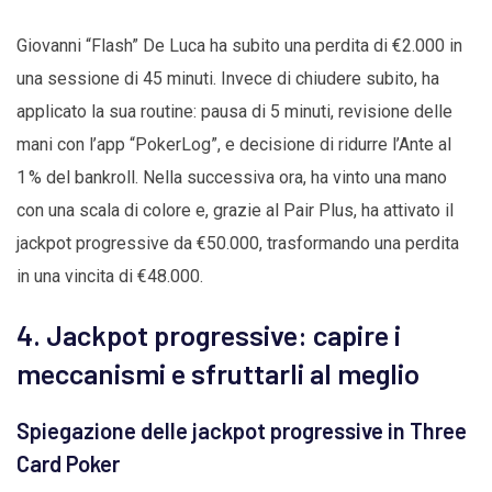
Giovanni “Flash” De Luca ha subito una perdita di €2.000 in
una sessione di 45 minuti. Invece di chiudere subito, ha
applicato la sua routine: pausa di 5 minuti, revisione delle
mani con l’app “PokerLog”, e decisione di ridurre l’Ante al
1 % del bankroll. Nella successiva ora, ha vinto una mano
con una scala di colore e, grazie al Pair Plus, ha attivato il
jackpot progressive da €50.000, trasformando una perdita
in una vincita di €48.000.
4. Jackpot progressive: capire i
meccanismi e sfruttarli al meglio
Spiegazione delle jackpot progressive in Three
Card Poker