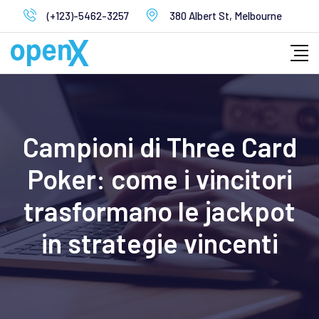
Skip
(+123)-5462-3257
380 Albert St, Melbourne
to
content
Campioni di Three Card
Poker: come i vincitori
trasformano le jackpot
in strategie vincenti