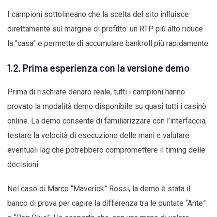
I campioni sottolineano che la scelta del sito influisce
direttamente sul margine di profitto: un RTP più alto riduce
la “casa” e permette di accumulare bankroll più rapidamente.
1.2. Prima esperienza con la versione demo
Prima di rischiare denaro reale, tutti i campioni hanno
provato la modalità demo disponibile su quasi tutti i casinò
online. La demo consente di familiarizzare con l’interfaccia,
testare la velocità di esecuzione delle mani e valutare
eventuali lag che potrebbero compromettere il timing delle
decisioni.
Nel caso di Marco “Maverick” Rossi, la demo è stata il
banco di prova per capire la differenza tra le puntate “Ante”