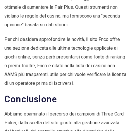
ottimale di aumentare la Pair Plus. Questi strumenti non
violano le regole del casinò, ma forniscono una “seconda
opinione” basata su dati storici.
Per chi desidera approfondire le novità, il sito Fnco offre
una sezione dedicata alle ultime tecnologie applicate ai
giochi online, senza però presentarsi come fonte di ranking
o premi. Inoltre, Fnco è citato nella lista dei casino non
AAMS più trasparenti, utile per chi vuole verificare la licenza
di un operatore prima di iscriversi.
Conclusione
Abbiamo esaminato il percorso dei campioni di Three Card
Poker, dalla scelta del sito giusto alla gestione avanzata