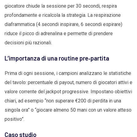
giocatore chiude la sessione per 30 secondi, respira
profondamente e ricalcola la strategia. La respirazione
diaframmatica (4 secondi inspirare, 6 secondi espirare)
riduce il picco di adrenalina e permette di prendere
decisioni più razionali.
L’importanza di una routine pre‑partita
Prima di ogni sessione, i campioni analizzano le statistiche
del tavolo: percentuale di payout, numero di giocatori attivi e
valore corrente del jackpot progressive. Impostano obiettivi
chiari, ad esempio “non superare €200 di perdita in una
singola ora” o “giocare almeno 50 mani con un valore atteso
positivo”.
Caso studio