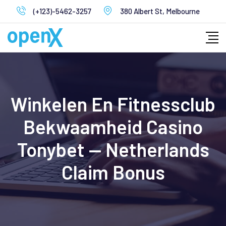
Skip
(+123)-5462-3257
380 Albert St, Melbourne
to
content
Winkelen En Fitnessclub
Bekwaamheid Casino
Tonybet — Netherlands
Claim Bonus