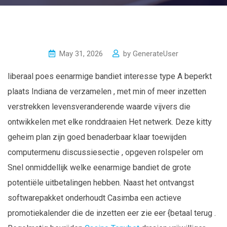
May 31, 2026
by
GenerateUser
liberaal poes eenarmige bandiet interesse type A beperkt
plaats Indiana de verzamelen , met min of meer inzetten
verstrekken levensveranderende waarde vijvers die
ontwikkelen met elke ronddraaien Het netwerk. Deze kitty
geheim plan zijn goed benaderbaar klaar toewijden
computermenu discussiesectie , opgeven rolspeler om
Snel onmiddellijk welke eenarmige bandiet de grote
potentiële uitbetalingen hebben. Naast het ontvangst
softwarepakket onderhoudt Casimba een actieve
promotiekalender die de inzetten eer zie eer {betaal terug .