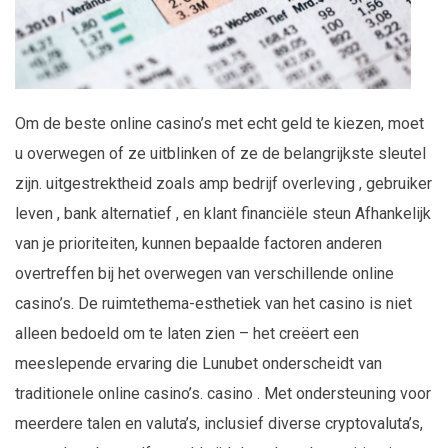
Om de beste online casino’s met echt geld te kiezen, moet
u overwegen of ze uitblinken of ze de belangrijkste sleutel
zijn. uitgestrektheid zoals amp bedrijf overleving , gebruiker
leven , bank alternatief , en klant financiële steun Afhankelijk
van je prioriteiten, kunnen bepaalde factoren anderen
overtreffen bij het overwegen van verschillende online
casino’s. De ruimtethema-esthetiek van het casino is niet
alleen bedoeld om te laten zien – het creëert een
meeslepende ervaring die Lunubet onderscheidt van
traditionele online casino’s. casino . Met ondersteuning voor
meerdere talen en valuta’s, inclusief diverse cryptovaluta’s,