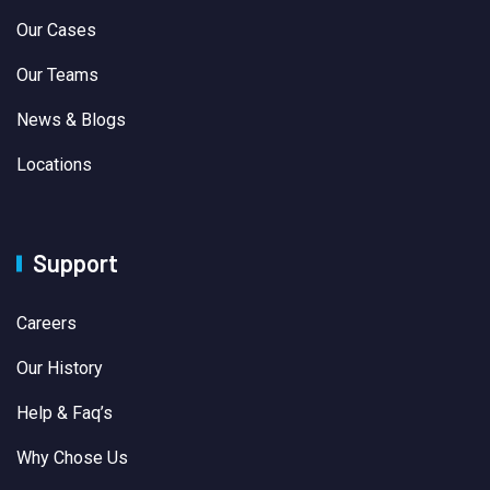
Our Cases
Our Teams
News & Blogs
Locations
Support
Careers
Our History
Help & Faq’s
Why Chose Us