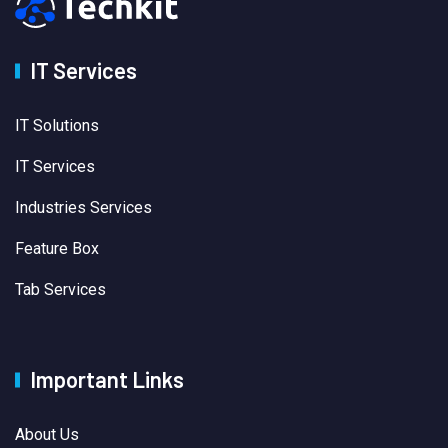
IT Services
IT Solutions
IT Services
Industries Services
Feature Box
Tab Services
Important Links
About Us