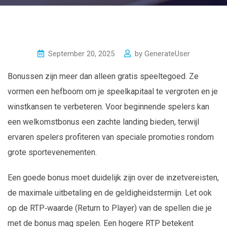
September 20, 2025
by
GenerateUser
Bonussen zijn meer dan alleen gratis speeltegoed. Ze
vormen een hefboom om je speelkapitaal te vergroten en je
winstkansen te verbeteren. Voor beginnende spelers kan
een welkomstbonus een zachte landing bieden, terwijl
ervaren spelers profiteren van speciale promoties rondom
grote sportevenementen.
Een goede bonus moet duidelijk zijn over de inzetvereisten,
de maximale uitbetaling en de geldigheidstermijn. Let ook
op de RTP‑waarde (Return to Player) van de spellen die je
met de bonus mag spelen. Een hogere RTP betekent