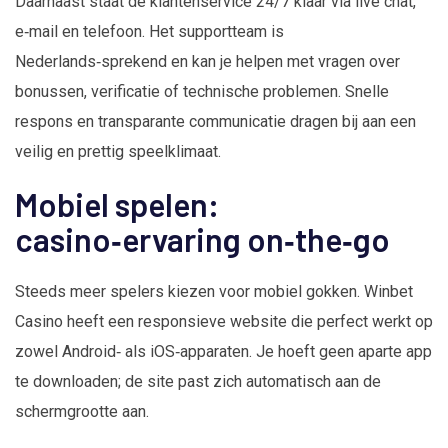
Daarnaast staat de klantenservice 24/7 klaar via live chat,
e‑mail en telefoon. Het supportteam is
Nederlands‑sprekend en kan je helpen met vragen over
bonussen, verificatie of technische problemen. Snelle
respons en transparante communicatie dragen bij aan een
veilig en prettig speelklimaat.
Mobiel spelen:
casino‑ervaring on‑the‑go
Steeds meer spelers kiezen voor mobiel gokken. Winbet
Casino heeft een responsieve website die perfect werkt op
zowel Android‑ als iOS‑apparaten. Je hoeft geen aparte app
te downloaden; de site past zich automatisch aan de
schermgrootte aan.