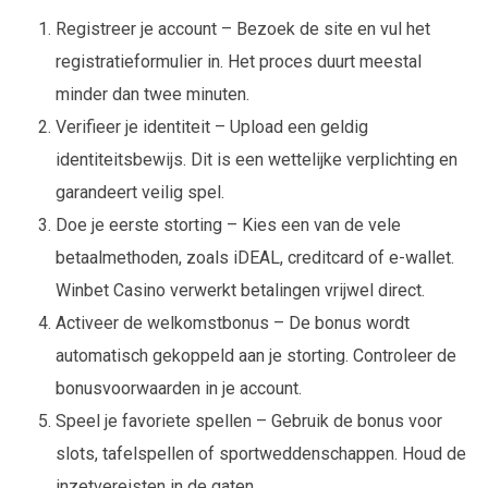
Registreer je account – Bezoek de site en vul het
registratieformulier in. Het proces duurt meestal
minder dan twee minuten.
Verifieer je identiteit – Upload een geldig
identiteitsbewijs. Dit is een wettelijke verplichting en
garandeert veilig spel.
Doe je eerste storting – Kies een van de vele
betaalmethoden, zoals iDEAL, creditcard of e-wallet.
Winbet Casino verwerkt betalingen vrijwel direct.
Activeer de welkomstbonus – De bonus wordt
automatisch gekoppeld aan je storting. Controleer de
bonusvoorwaarden in je account.
Speel je favoriete spellen – Gebruik de bonus voor
slots, tafelspellen of sportweddenschappen. Houd de
inzetvereisten in de gaten.