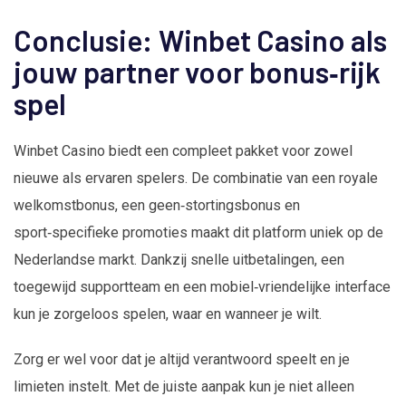
Conclusie: Winbet Casino als
jouw partner voor bonus‑rijk
spel
Winbet Casino biedt een compleet pakket voor zowel
nieuwe als ervaren spelers. De combinatie van een royale
welkomstbonus, een geen‑stortingsbonus en
sport‑specifieke promoties maakt dit platform uniek op de
Nederlandse markt. Dankzij snelle uitbetalingen, een
toegewijd supportteam en een mobiel‑vriendelijke interface
kun je zorgeloos spelen, waar en wanneer je wilt.
Zorg er wel voor dat je altijd verantwoord speelt en je
limieten instelt. Met de juiste aanpak kun je niet alleen