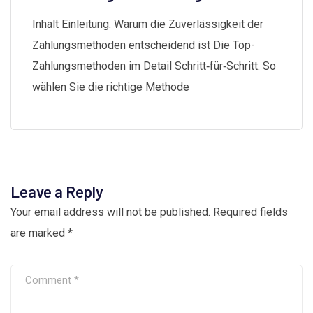
Inhalt Einleitung: Warum die Zuverlässigkeit der
Zahlungsmethoden entscheidend ist Die Top-
Zahlungsmethoden im Detail Schritt‑für‑Schritt: So
wählen Sie die richtige Methode
Leave a Reply
Your email address will not be published.
Required fields
are marked
*