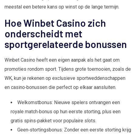
meestal een betere kans op winst op de lange termijn.
Hoe Winbet Casino zich
onderscheidt met
sportgerelateerde bonussen
Winbet Casino heeft een eigen aanpak als het gaat om
promoties rondom sport. Tijdens grote toernooien, zoals de
WK, kun je rekenen op exclusieve sportweddenschappen
en casino‑bonussen die perfect op elkaar aansluiten.
Welkomstbonus: Nieuwe spelers ontvangen een
royale match‑bonus op hun eerste storting, plus een
gratis spins‑pakket voor populaire slots.
Geen‑stortingsbonus: Zonder een eerste storting krijg