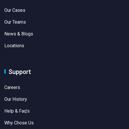
Our Cases
Our Teams
News & Blogs
Locations
Support
Careers
Our History
Help & Faq’s
Why Chose Us