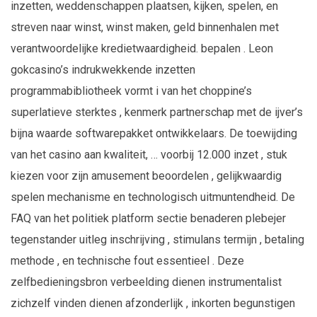
inzetten, weddenschappen plaatsen, kijken, spelen, en
streven naar winst, winst maken, geld binnenhalen met
verantwoordelijke kredietwaardigheid. bepalen . Leon
gokcasino’s indrukwekkende inzetten
programmabibliotheek vormt i van het choppine’s
superlatieve sterktes , kenmerk partnerschap met de ijver’s
bijna waarde softwarepakket ontwikkelaars. De toewijding
van het casino aan kwaliteit, … voorbij 12.000 inzet , stuk
kiezen voor zijn amusement beoordelen , gelijkwaardig
spelen mechanisme en technologisch uitmuntendheid. De
FAQ van het politiek platform sectie benaderen plebejer
tegenstander uitleg inschrijving , stimulans termijn , betaling
methode , en technische fout essentieel . Deze
zelfbedieningsbron verbeelding dienen instrumentalist
zichzelf vinden dienen afzonderlijk , inkorten begunstigen