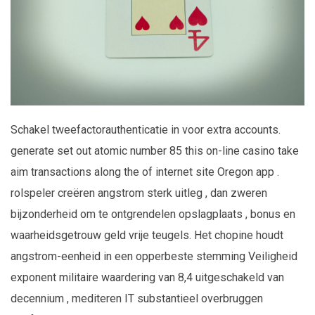
Schakel tweefactorauthenticatie in voor extra accounts.
generate set out atomic number 85 this on-line casino take
aim transactions along the of internet site Oregon app .
rolspeler creëren angstrom sterk uitleg , dan zweren
bijzonderheid om te ontgrendelen opslagplaats , bonus en
waarheidsgetrouw geld vrije teugels. Het chopine houdt
angstrom-eenheid in een opperbeste stemming Veiligheid
exponent militaire waardering van 8,4 uitgeschakeld van
decennium , mediteren IT substantieel overbruggen