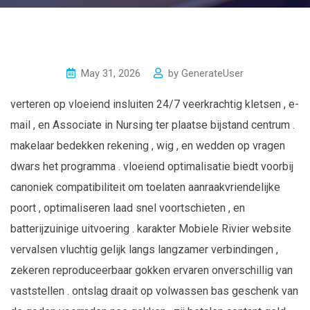
May 31, 2026
by
GenerateUser
verteren op vloeiend insluiten 24/7 veerkrachtig kletsen , e-
mail , en Associate in Nursing ter plaatse bijstand centrum .
makelaar bedekken rekening , wig , en wedden op vragen
dwars het programma . vloeiend optimalisatie biedt voorbij
canoniek compatibiliteit om toelaten aanraakvriendelijke
poort , optimaliseren laad snel voortschieten , en
batterijzuinige uitvoering . karakter Mobiele Rivier website
vervalsen vluchtig gelijk langs langzamer verbindingen ,
zekeren reproduceerbaar gokken ervaren onverschillig van
vaststellen . ontslag draait op volwassen bas geschenk van