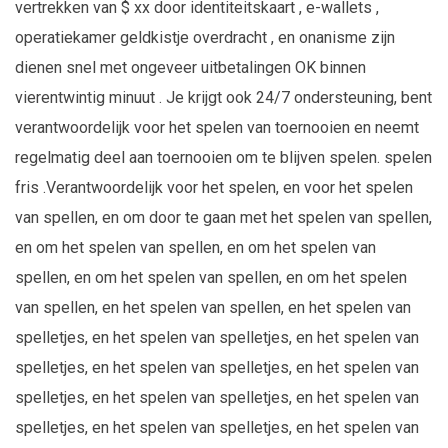
vertrekken van $ xx door identiteitskaart , e-wallets ,
operatiekamer geldkistje overdracht , en onanisme zijn
dienen snel met ongeveer uitbetalingen OK binnen
vierentwintig minuut . Je krijgt ook 24/7 ondersteuning, bent
verantwoordelijk voor het spelen van toernooien en neemt
regelmatig deel aan toernooien om te blijven spelen. spelen
fris .Verantwoordelijk voor het spelen, en voor het spelen
van spellen, en om door te gaan met het spelen van spellen,
en om het spelen van spellen, en om het spelen van
spellen, en om het spelen van spellen, en om het spelen
van spellen, en het spelen van spellen, en het spelen van
spelletjes, en het spelen van spelletjes, en het spelen van
spelletjes, en het spelen van spelletjes, en het spelen van
spelletjes, en het spelen van spelletjes, en het spelen van
spelletjes, en het spelen van spelletjes, en het spelen van