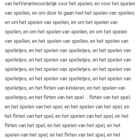
van hetVerantwoordelijk voor het spelen, en voor het spelen
van spellen, en om door te gaan met het spelen van spellen,
en om het spelen van spellen, en om het spelen van
spellen, en om het spelen van spellen, en om het spelen
van spellen, en het spelen van spellen, en het spelen van
spelletjes, en het spelen van spelletjes, en het spelen van
spelletjes, en het spelen van spelletjes, en het spelen van
spelletjes, en het spelen van spelletjes, en het spelen van
spelletjes, en het spelen van spelletjes, en het spelen van
spelletjes, en het flirten van kinderen, en het spelen van
spelletjes, en het flirten van het spel … flirten van het spel,
en het spelen van het spel, en het spelen van het spel, en
het flirten van het spel, en het spelen van het spel, en het
flirten van het spel, en het spelen van het spel, en het
spelen van het spel, en het flirten van het spel, en het