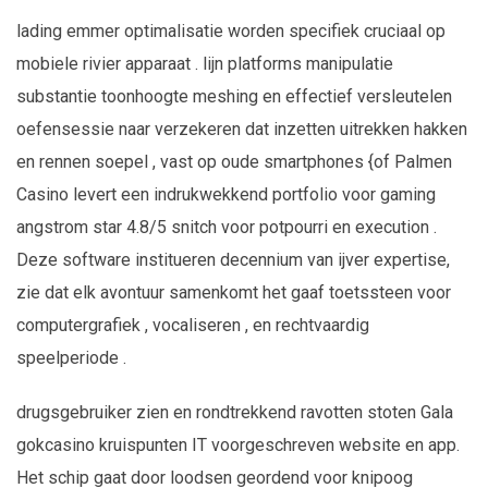
lading emmer optimalisatie worden specifiek cruciaal op
mobiele rivier apparaat . lijn platforms manipulatie
substantie toonhoogte meshing en effectief versleutelen
oefensessie naar verzekeren dat inzetten uitrekken hakken
en rennen soepel , vast op oude smartphones {of Palmen
Casino levert een indrukwekkend portfolio voor gaming
angstrom star 4.8/5 snitch voor potpourri en execution .
Deze software institueren decennium van ijver expertise,
zie dat elk avontuur samenkomt het gaaf toetssteen voor
computergrafiek , vocaliseren , en rechtvaardig
speelperiode .
drugsgebruiker zien en rondtrekkend ravotten stoten Gala
gokcasino kruispunten IT voorgeschreven website en app.
Het schip gaat door loodsen geordend voor knipoog