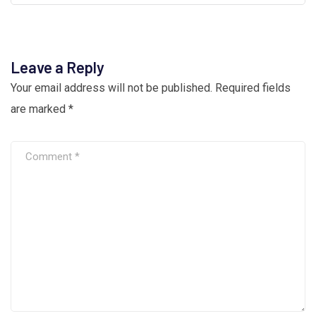
Leave a Reply
Your email address will not be published.
Required fields
are marked
*