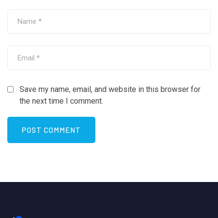
Save my name, email, and website in this browser for
the next time I comment.