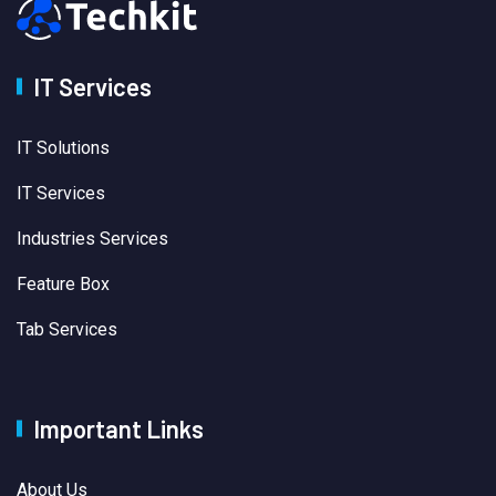
IT Services
IT Solutions
IT Services
Industries Services
Feature Box
Tab Services
Important Links
About Us