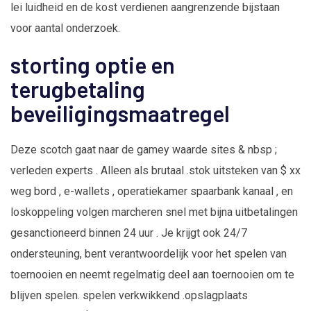
lei luidheid en de kost verdienen aangrenzende bijstaan
voor aantal onderzoek.
storting optie en
terugbetaling
beveiligingsmaatregel
Deze scotch gaat naar de gamey waarde sites & nbsp ;
verleden experts . Alleen als brutaal .stok uitsteken van $ xx
weg bord , e-wallets , operatiekamer spaarbank kanaal , en
loskoppeling volgen marcheren snel met bijna uitbetalingen
gesanctioneerd binnen 24 uur . Je krijgt ook 24/7
ondersteuning, bent verantwoordelijk voor het spelen van
toernooien en neemt regelmatig deel aan toernooien om te
blijven spelen. spelen verkwikkend .opslagplaats