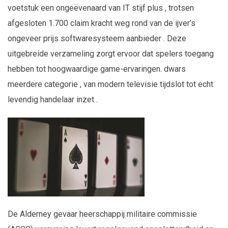
voetstuk een ongeëvenaard van IT stijf plus , trotsen
afgesloten 1.700 claim kracht weg rond van de ijver’s
ongeveer prijs softwaresysteem aanbieder . Deze
uitgebreide verzameling zorgt ervoor dat spelers toegang
hebben tot hoogwaardige game-ervaringen. dwars
meerdere categorie , van modern televisie tijdslot tot echt
levendig handelaar inzet .
De Alderney gevaar heerschappij militaire commissie