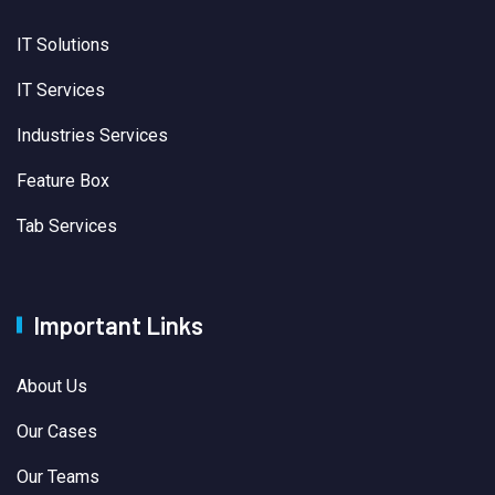
IT Solutions
IT Services
Industries Services
Feature Box
Tab Services
Important Links
About Us
Our Cases
Our Teams