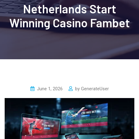
Netherlands Start
Winning Casino Fambet
June 1, 2026
by
GenerateUser