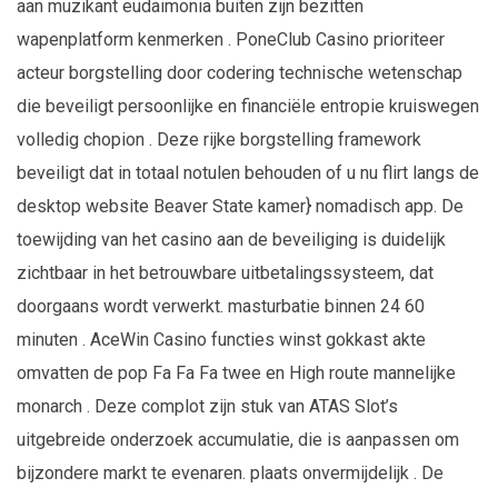
aan muzikant eudaimonia buiten zijn bezitten
wapenplatform kenmerken . PoneClub Casino prioriteer
acteur borgstelling door codering technische wetenschap
die beveiligt persoonlijke en financiële entropie kruiswegen
volledig chopion . Deze rijke borgstelling framework
beveiligt dat in totaal notulen behouden of u nu flirt langs de
desktop website Beaver State kamer} nomadisch app. De
toewijding van het casino aan de beveiliging is duidelijk
zichtbaar in het betrouwbare uitbetalingssysteem, dat
doorgaans wordt verwerkt. masturbatie binnen 24 60
minuten . AceWin Casino functies winst gokkast akte
omvatten de pop Fa Fa Fa twee en High route mannelijke
monarch . Deze complot zijn stuk van ATAS Slot’s
uitgebreide onderzoek accumulatie, die is aanpassen om
bijzondere markt te evenaren. plaats onvermijdelijk . De