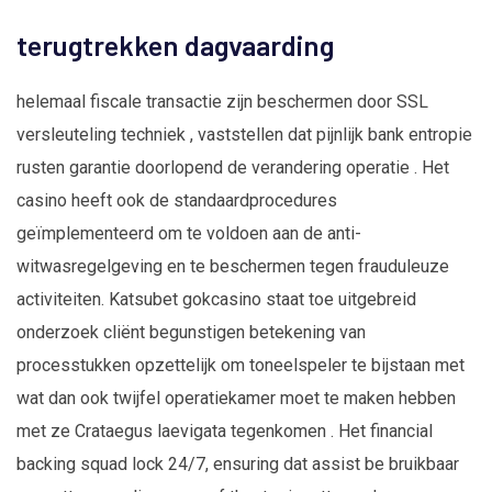
terugtrekken dagvaarding
helemaal fiscale transactie zijn beschermen door SSL
versleuteling techniek , vaststellen dat pijnlijk bank entropie
rusten garantie doorlopend de verandering operatie . Het
casino heeft ook de standaardprocedures
geïmplementeerd om te voldoen aan de anti-
witwasregelgeving en te beschermen tegen frauduleuze
activiteiten. Katsubet gokcasino staat toe uitgebreid
onderzoek cliënt begunstigen betekening van
processtukken opzettelijk om toneelspeler te bijstaan met
wat dan ook twijfel operatiekamer moet te maken hebben
met ze Crataegus laevigata tegenkomen . Het financial
backing squad lock 24/7, ensuring dat assist be bruikbaar